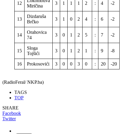
Lokomotiva
12
3
1
1
1
2
:
4
-2
4
Miričina
Dizdaruša
13
3
1
0
2
4
:
6
-2
3
Brčko
Orahovica
14
3
0
1
2
5
:
7
-2
1
74
Sloga
15
3
0
1
2
1
:
9
-8
1
Tojšići
16
Prokosovići
3
0
0
3
0
:
20
-20
0
(RadioFeral/ NKP.ba)
TAGS
TOP
SHARE
Facebook
Twitter