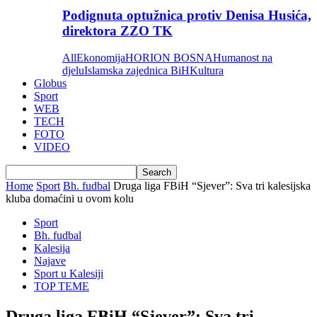
Podignuta optužnica protiv Denisa Husića,
direktora ZZO TK
All
Ekonomija
HORION BOSNA
Humanost na
djelu
Islamska zajednica BiH
Kultura
Globus
Sport
WEB
TECH
FOTO
VIDEO
Home
Sport
Bh. fudbal
Druga liga FBiH “Sjever”: Sva tri kalesijska
kluba domaćini u ovom kolu
Sport
Bh. fudbal
Kalesija
Najave
Sport u Kalesiji
TOP TEME
Druga liga FBiH “Sjever”: Sva tri