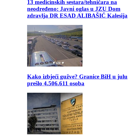
13 medicinskih sestara/tehničara na
neodređeno: Javni oglas u JZU Dom
zdravlja DR ESAD ALIBAŠIĆ Kalesija
Kako izbjeći gužve? Granice BiH u julu
prešlo 4.506.611 osoba