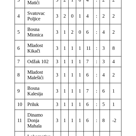
Matići
Svatovac
4
3
2
0
1
4
:
2
2
6
Poljice
Bosna
5
3
1
2
0
6
:
4
2
5
Mionica
Mladost
6
3
1
1
1
11
:
3
8
4
Kikači
7
Odžak 102
3
1
1
1
7
:
3
4
4
Mladost
8
3
1
1
1
6
:
4
2
4
Malešići
Bosna
9
3
1
1
1
7
:
6
1
4
Kalesija
10
Priluk
3
1
1
1
6
:
5
1
4
Dinamo
11
Donja
3
1
1
1
6
:
8
-2
4
Mahala