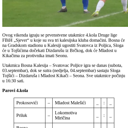
Ovog vikenda igraju se prvenstvene utakmice 4.kola Druge lige
FBiH „Sjever“ u koje su sva tri kalesijska kluba domaćini. Bosna će
na Gradskom stadionu u Kalesiji ugostiti Svatovca iz Poljica, Sloga
će u Tojšićima dočekati Dizdarušu iz Brčkog, dok će Mladost u
Kikačima za protivnika imati Seonu.
Utakmica Bosna Kalesija – Svatovac Poljice igra se danas (subota,
03.septembar), dok se sutra (nedjelja, 04.septembar) sastaju Sloga
Tojšići – Dizdaruša i Mladost Kikači – Seona. Sve utakmice počinju
u 16:30 sati.
Parovi 4.kola
Prokosovići
–
Mladost Malešići
_
:
_
Lokomotiva
Priluk
–
_
:
_
Miričina
Bosna