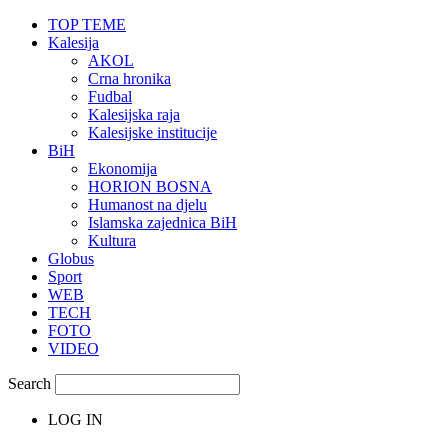
TOP TEME
Kalesija
AKOL
Crna hronika
Fudbal
Kalesijska raja
Kalesijske institucije
BiH
Ekonomija
HORION BOSNA
Humanost na djelu
Islamska zajednica BiH
Kultura
Globus
Sport
WEB
TECH
FOTO
VIDEO
Search
LOG IN