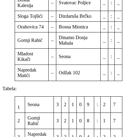
–
Svatovac Poljice
_
:
_
Kalesija
Sloga Tojšići
–
Dizdaruša Brčko
_
:
_
Orahovica 74
–
Bosna Mionica
_
:
_
Dinamo Donja
Gornji Rahić
–
_
:
_
Mahala
Mladost
–
Seona
_
:
_
Kikači
Napredak
–
Odžak 102
_
:
_
Matići
Tabela:
Seona
3
2
1
0
9
:
2
7
7
1
Gornji
2
3
2
1
0
8
:
1
7
7
Rahić
Napredak
3
3
2
1
0
4
:
2
2
7