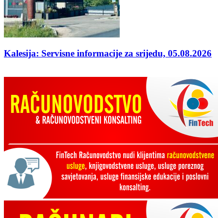
Kalesija: Servisne informacije za srijedu, 05.08.2026