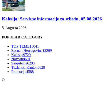
Kalesija: Servisne informacije za srijedu, 05.08.2026
5. Augusta 2026.
POPULAR CATEGORY
TOP TEME
15041
Bosna i Hercegovina
12269
Kalesija
9729
Novosti
8691
Saopštenja
6203
Tuzlanski Kanton
5628
Promocija
4588
©