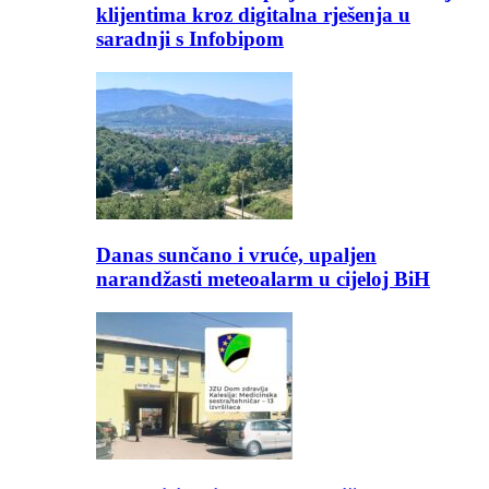
klijentima kroz digitalna rješenja u
saradnji s Infobipom
Danas sunčano i vruće, upaljen
narandžasti meteoalarm u cijeloj BiH