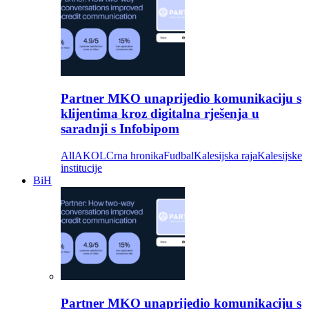
Partner MKO unaprijedio komunikaciju s
klijentima kroz digitalna rješenja u
saradnji s Infobipom
All
AKOL
Crna hronika
Fudbal
Kalesijska raja
Kalesijske
institucije
BiH
Partner MKO unaprijedio komunikaciju s