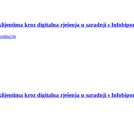
jentima kroz digitalna rješenja u saradnji s Infobip
nstitucije
jentima kroz digitalna rješenja u saradnji s Infobip