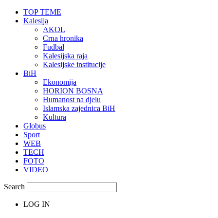
TOP TEME
Kalesija
AKOL
Crna hronika
Fudbal
Kalesijska raja
Kalesijske institucije
BiH
Ekonomija
HORION BOSNA
Humanost na djelu
Islamska zajednica BiH
Kultura
Globus
Sport
WEB
TECH
FOTO
VIDEO
Search
LOG IN