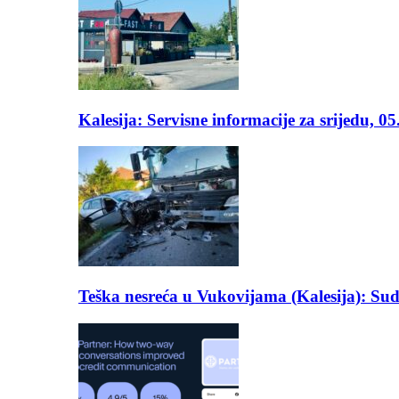
Kalesija: Servisne informacije za srijedu, 0
Teška nesreća u Vukovijama (Kalesija): Suda