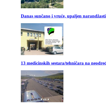
Danas sunčano i vruće, upaljen narandžasti
13 medicinskih sestara/tehničara na neod