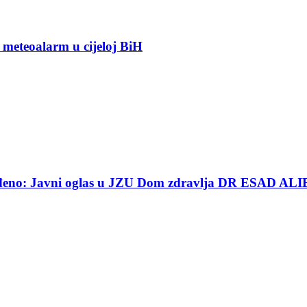
 meteoalarm u cijeloj BiH
ređeno: Javni oglas u JZU Dom zdravlja DR ESAD ALI