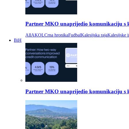
Partner MKO unaprijedio komunikaciju s kli
All
AKOL
Crna hronika
Fudbal
Kalesijska raja
Kalesijske i
BiH
Partner MKO unaprijedio komunikaciju s kli