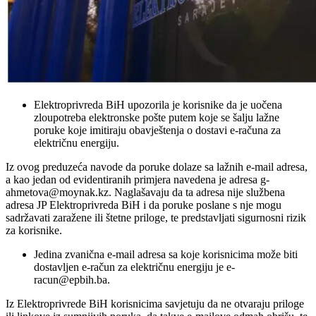
Elektroprivreda BiH upozorila je korisnike da je uočena
zloupotreba elektronske pošte putem koje se šalju lažne
poruke koje imitiraju obavještenja o dostavi e-računa za
električnu energiju.
Iz ovog preduzeća navode da poruke dolaze sa lažnih e-mail adresa,
a kao jedan od evidentiranih primjera navedena je adresa
g-
ahmetova@moynak.kz
. Naglašavaju da ta adresa nije službena
adresa JP Elektroprivreda BiH i da poruke poslane s nje mogu
sadržavati zaražene ili štetne priloge, te predstavljati sigurnosni rizik
za korisnike.
Jedina zvanična e-mail adresa sa koje korisnicima može biti
dostavljen e-račun za električnu energiju je
e-
racun@epbih.ba
.
Iz Elektroprivrede BiH korisnicima savjetuju da ne otvaraju priloge