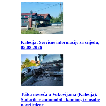
Kalesija: Servisne informacije za srijedu,
05.08.2026
Teška nesreća u Vukovijama (Kalesija):
Sudarili se automobil i kamion, tri osobe
povrijeđene