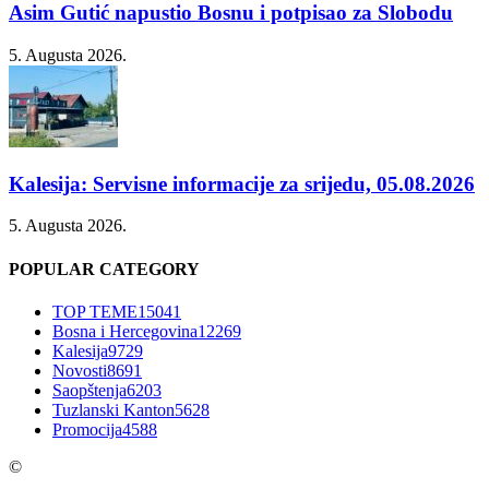
Asim Gutić napustio Bosnu i potpisao za Slobodu
5. Augusta 2026.
Kalesija: Servisne informacije za srijedu, 05.08.2026
5. Augusta 2026.
POPULAR CATEGORY
TOP TEME
15041
Bosna i Hercegovina
12269
Kalesija
9729
Novosti
8691
Saopštenja
6203
Tuzlanski Kanton
5628
Promocija
4588
©