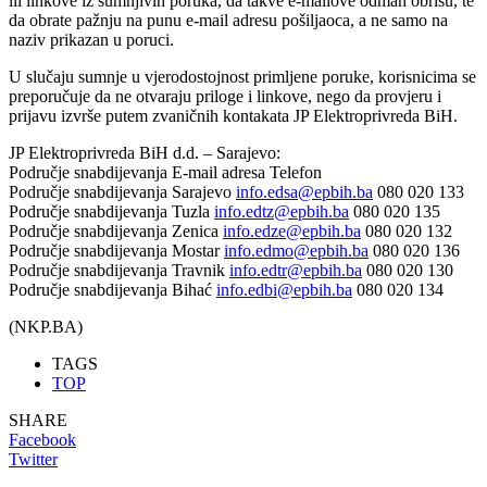
ili linkove iz sumnjivih poruka, da takve e-mailove odmah obrišu, te
da obrate pažnju na punu e-mail adresu pošiljaoca, a ne samo na
naziv prikazan u poruci.
U slučaju sumnje u vjerodostojnost primljene poruke, korisnicima se
preporučuje da ne otvaraju priloge i linkove, nego da provjeru i
prijavu izvrše putem zvaničnih kontakata JP Elektroprivreda BiH.
JP Elektroprivreda BiH d.d. – Sarajevo:
Područje snabdijevanja E-mail adresa Telefon
Područje snabdijevanja Sarajevo
info.edsa@epbih.ba
080 020 133
Područje snabdijevanja Tuzla
info.edtz@epbih.ba
080 020 135
Područje snabdijevanja Zenica
info.edze@epbih.ba
080 020 132
Područje snabdijevanja Mostar
info.edmo@epbih.ba
080 020 136
Područje snabdijevanja Travnik
info.edtr@epbih.ba
080 020 130
Područje snabdijevanja Bihać
info.edbi@epbih.ba
080 020 134
(NKP.BA)
TAGS
TOP
SHARE
Facebook
Twitter