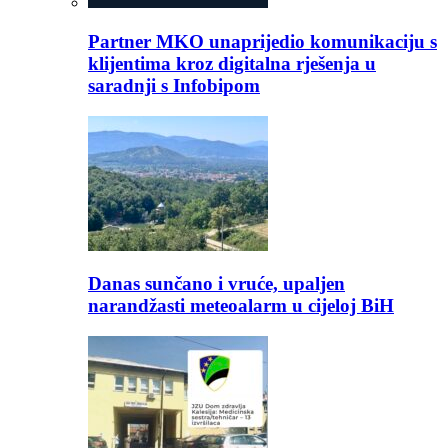
Partner MKO unaprijedio komunikaciju s
klijentima kroz digitalna rješenja u
saradnji s Infobipom
Danas sunčano i vruće, upaljen
narandžasti meteoalarm u cijeloj BiH