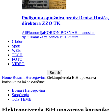
Podignuta optužnica protiv Denisa Husića,
direktora ZZO TK
All
Ekonomija
HORION BOSNA
Humanost na
djelu
Islamska zajednica BiH
Kultura
Globus
Sport
WEB
TECH
FOTO
VIDEO
Home
Bosna i Hercegovina
Elektroprivreda BiH upozorava
korisnike na lažne e-račune
Bosna i Hercegovina
Saopštenja
TOP TEME
Elektroprivreda BiH upozorava korisnike