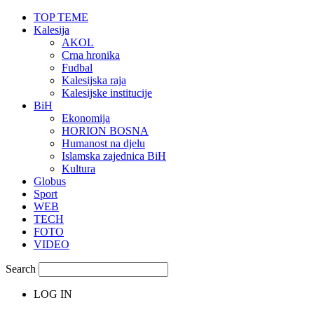
TOP TEME
Kalesija
AKOL
Crna hronika
Fudbal
Kalesijska raja
Kalesijske institucije
BiH
Ekonomija
HORION BOSNA
Humanost na djelu
Islamska zajednica BiH
Kultura
Globus
Sport
WEB
TECH
FOTO
VIDEO
Search
LOG IN