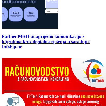
Partner MKO unaprijedio komunikaciju s
klijentima kroz digitalna rješenja u saradnji s
Infobipom