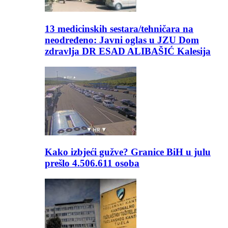
13 medicinskih sestara/tehničara na
neodređeno: Javni oglas u JZU Dom
zdravlja DR ESAD ALIBAŠIĆ Kalesija
Kako izbjeći gužve? Granice BiH u julu
prešlo 4.506.611 osoba