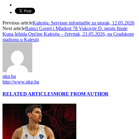
Previous article
Kalesija: Servisne informafije za utorak, 12.05.2026
Next article
Rainci Gornji i Mladost 78 Vukovije D. igraju finale
Kupa šehida Općine Kalesija – četvrtak, 21.05.2026, na Gradskom
stadionu u Kalesiji
nkp.ba
http://www.nkp.ba
RELATED ARTICLES
MORE FROM AUTHOR