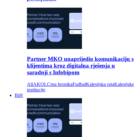
Partner MKO unaprijedio komunikaciju s
klijentima kroz digitalna rješenja u
saradnji s Infobipom
All
AKOL
Crna hronika
Fudbal
Kalesijska raja
Kalesijske
institucije
BiH