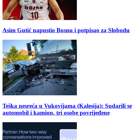
Asim Gutić napustio Bosnu i potpisao za Slobodu
Teška nesreća u Vukovijama (Kalesija): Sudarili se
automobil i kamion, tri osobe povrijeđene