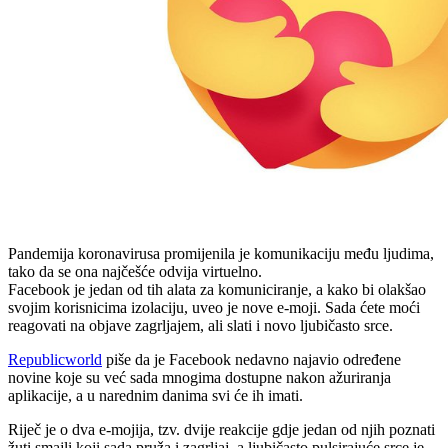
Pandemija koronavirusa promijenila je komunikaciju među ljudima,
tako da se ona najčešće odvija virtuelno.
Facebook je jedan od tih alata za komuniciranje, a kako bi olakšao
svojim korisnicima izolaciju, uveo je nove e-moji. Sada ćete moći
reagovati na objave zagrljajem, ali slati i novo ljubičasto srce.
Republicworld
piše da je Facebook nedavno najavio određene
novine koje su već sada mnogima dostupne nakon ažuriranja
aplikacije, a u narednim danima svi će ih imati.
Riječ je o dva e-mojija, tzv. dvije reakcije gdje jedan od njih poznati
žuti smajli koji sada pruža i zagrljaj, a ljubičasto pulsirajuće srce je