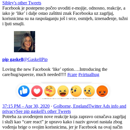
Sibley's other Tweets
Facebook je postepeno počeo uvoditi e-mojije, odnosno, reakcije, a
iako je ‘like’ i dalje ostao zaštitni znak Facebooka uz zagrljaj,
korisnicima su na raspolaganju još i srce, osmijeh, iznenađenje, tužni
i ljuti smajli.
pip gaskell
@GaskellPip
Loving the new Facebook ‘like’ option….Introducing the
care/hug/squeeze, much needed!!!!
#care
#virtualhug
3
7:15 PM – Apr 30, 2020
·
Golborne, England
Twitter Ads info and
privacy
See pip gaskell's other Tweets
Potreba za uvođenjem nove reakcije koja zapravo označava zagrljaj
i služi kao “care react” je upravo kako i naziv govori nastala zbog
vođenja brige o svojim korisnicima, jer je Facebook na ovaj način