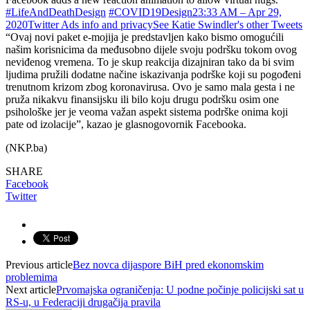
#LifeAndDeathDesign
#COVID19Design
2
3:33 AM – Apr 29,
2020
Twitter Ads info and privacy
See Katie Swindler's other Tweets
“Ovaj novi paket e-mojija je predstavljen kako bismo omogućili
našim korisnicima da međusobno dijele svoju podršku tokom ovog
neviđenog vremena. To je skup reakcija dizajniran tako da bi svim
ljudima pružili dodatne načine iskazivanja podrške koji su pogođeni
trenutnom krizom zbog koronavirusa. Ovo je samo mala gesta i ne
pruža nikakvu finansijsku ili bilo koju drugu podršku osim one
psihološke jer je veoma važan aspekt sistema podrške onima koji
pate od izolacije”, kazao je glasnogovornik Facebooka.
(NKP.ba)
SHARE
Facebook
Twitter
Previous article
Bez novca dijaspore BiH pred ekonomskim
problemima
Next article
Prvomajska ograničenja: U podne počinje policijski sat u
RS-u, u Federaciji drugačija pravila