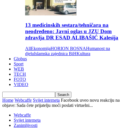
13 medicinskih sestara/tehničara na
neodređeno: Javni oglas u JZU Dom
zdravlja DR ESAD ALIBAŠIĆ Kalesija
All
Ekonomija
HORION BOSNA
Humanost na
djelu
Islamska zajednica BiH
Kultura
Globus
Sport
WEB
TECH
FOTO
VIDEO
Home
Webcaffe
Svijet interneta
Facebook uveo novu reakciju na
objave: Sada ćete prijatelju moći poslati virtuelni...
Webcaffe
Svijet interneta
Zanimljivosti