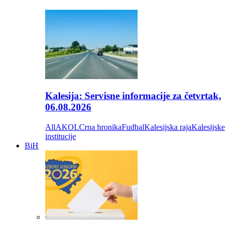
Kalesija: Servisne informacije za četvrtak,
06.08.2026
All
AKOL
Crna hronika
Fudbal
Kalesijska raja
Kalesijske
institucije
BiH