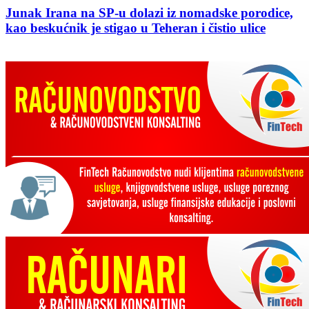
Junak Irana na SP-u dolazi iz nomadske porodice,
kao beskućnik je stigao u Teheran i čistio ulice