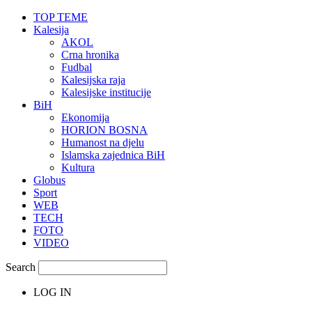
TOP TEME
Kalesija
AKOL
Crna hronika
Fudbal
Kalesijska raja
Kalesijske institucije
BiH
Ekonomija
HORION BOSNA
Humanost na djelu
Islamska zajednica BiH
Kultura
Globus
Sport
WEB
TECH
FOTO
VIDEO
Search
LOG IN