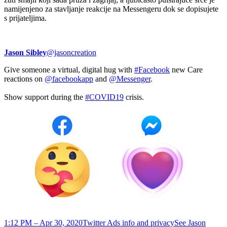
namijenjeno za stavljanje reakcije na Messengeru dok se dopisujete
s prijateljima.
Jason Sibley
@jasoncreation
Give someone a virtual, digital hug with
#Facebook
new Care
reactions on
@facebookapp
and
@Messenger
.
Show support during the
#COVID19
crisis.
1:12 PM – Apr 30, 2020
Twitter Ads info and privacy
See Jason