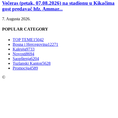
Večeras (petak, 07.08.2026) na stadionu u Kikačima
gost predavač hfz. Ammar...
7. Augusta 2026.
POPULAR CATEGORY
TOP TEME
15042
Bosna i Hercegovina
12271
Kalesija
9733
Novosti
8694
Saopštenja
6204
Tuzlanski Kanton
5628
Promocija
4589
©