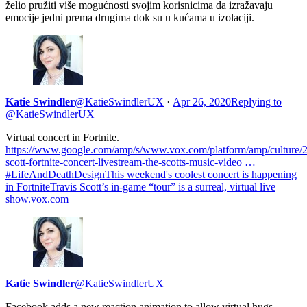
želio pružiti više mogućnosti svojim korisnicima da izražavaju
emocije jedni prema drugima dok su u kućama u izolaciji.
Katie Swindler
@KatieSwindlerUX
·
Apr 26, 2020
Replying to
@KatieSwindlerUX
Virtual concert in Fortnite.
https://www.google.com/amp/s/www.vox.com/platform/amp/culture/2
scott-fortnite-concert-livestream-the-scotts-music-video …
#LifeAndDeathDesign
This weekend's coolest concert is happening
in FortniteTravis Scott’s in-game “tour” is a surreal, virtual live
show.vox.com
Katie Swindler
@KatieSwindlerUX
Facebook adds a new reaction animation to allow virtual hugs.