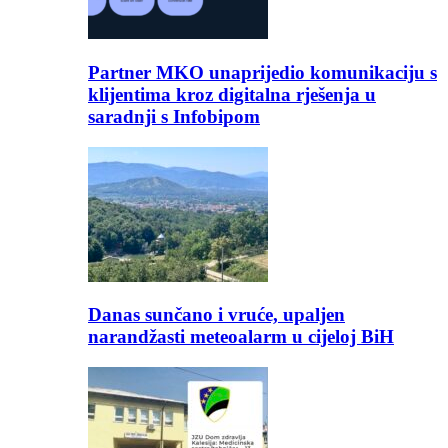
Partner MKO unaprijedio komunikaciju s
klijentima kroz digitalna rješenja u
saradnji s Infobipom
Danas sunčano i vruće, upaljen
narandžasti meteoalarm u cijeloj BiH