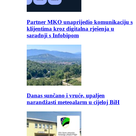
Partner MKO unaprijedio komunikaciju s
klijentima kroz digitalna rješenja u
saradnji s Infobipom
Danas sunčano i vruće, upaljen
narandžasti meteoalarm u cijeloj BiH