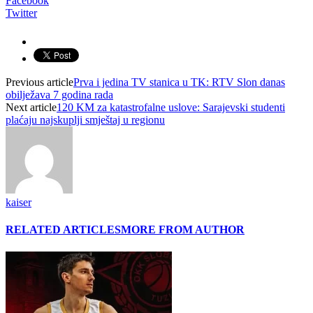
Facebook
Twitter
Previous article
Prva i jedina TV stanica u TK: RTV Slon danas
obilježava 7 godina rada
Next article
120 KM za katastrofalne uslove: Sarajevski studenti
plaćaju najskuplji smještaj u regionu
kaiser
RELATED ARTICLES
MORE FROM AUTHOR