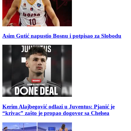
Asim Gutić napustio Bosnu i potpisao za Slobodu
Kerim Alajbegović odlazi u Juventus: Pjanić je
“krivac” zašto je propao dogovor sa Chelsea