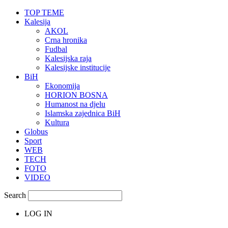
TOP TEME
Kalesija
AKOL
Crna hronika
Fudbal
Kalesijska raja
Kalesijske institucije
BiH
Ekonomija
HORION BOSNA
Humanost na djelu
Islamska zajednica BiH
Kultura
Globus
Sport
WEB
TECH
FOTO
VIDEO
Search
LOG IN