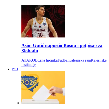
Asim Gutić napustio Bosnu i potpisao za
Slobodu
All
AKOL
Crna hronika
Fudbal
Kalesijska raja
Kalesijske
institucije
BiH