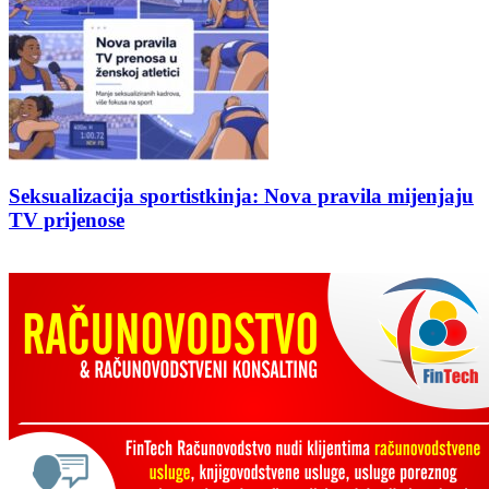
Seksualizacija sportistkinja: Nova pravila mijenjaju
TV prijenose