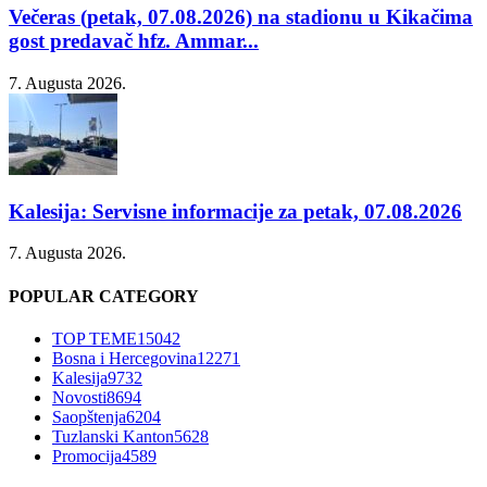
Večeras (petak, 07.08.2026) na stadionu u Kikačima
gost predavač hfz. Ammar...
7. Augusta 2026.
Kalesija: Servisne informacije za petak, 07.08.2026
7. Augusta 2026.
POPULAR CATEGORY
TOP TEME
15042
Bosna i Hercegovina
12271
Kalesija
9732
Novosti
8694
Saopštenja
6204
Tuzlanski Kanton
5628
Promocija
4589