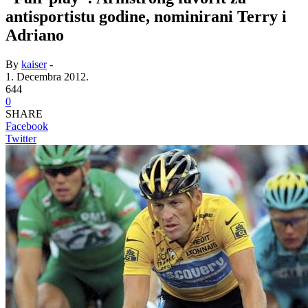
antisportistu godine, nominirani Terry i
Adriano
By
kaiser
-
1. Decembra 2012.
644
0
SHARE
Facebook
Twitter