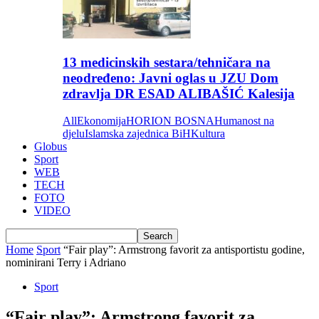
13 medicinskih sestara/tehničara na
neodređeno: Javni oglas u JZU Dom
zdravlja DR ESAD ALIBAŠIĆ Kalesija
All
Ekonomija
HORION BOSNA
Humanost na
djelu
Islamska zajednica BiH
Kultura
Globus
Sport
WEB
TECH
FOTO
VIDEO
Home
Sport
“Fair play”: Armstrong favorit za antisportistu godine,
nominirani Terry i Adriano
Sport
“Fair play”: Armstrong favorit za