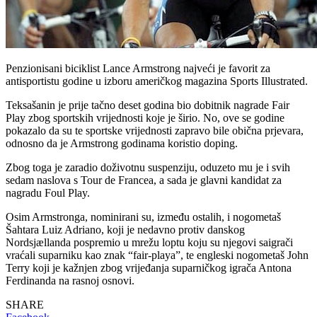
Penzionisani biciklist Lance Armstrong najveći je favorit za
antisportistu godine u izboru američkog magazina Sports Illustrated.
Teksašanin je prije tačno deset godina bio dobitnik nagrade Fair
Play zbog sportskih vrijednosti koje je širio. No, ove se godine
pokazalo da su te sportske vrijednosti zapravo bile obična prjevara,
odnosno da je Armstrong godinama koristio doping.
Zbog toga je zaradio doživotnu suspenziju, oduzeto mu je i svih
sedam naslova s Tour de Francea, a sada je glavni kandidat za
nagradu Foul Play.
Osim Armstronga, nominirani su, između ostalih, i nogometaš
Šahtara Luiz Adriano, koji je nedavno protiv danskog
Nordsjællanda pospremio u mrežu loptu koju su njegovi saigrači
vraćali suparniku kao znak “fair-playa”, te engleski nogometaš John
Terry koji je kažnjen zbog vrijeđanja suparničkog igrača Antona
Ferdinanda na rasnoj osnovi.
SHARE