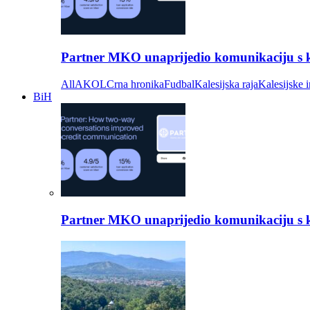
Partner MKO unaprijedio komunikaciju s kli
All
AKOL
Crna hronika
Fudbal
Kalesijska raja
Kalesijske i
BiH
Partner MKO unaprijedio komunikaciju s kli