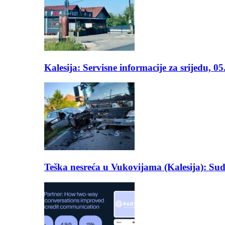
Kalesija: Servisne informacije za srijedu, 0
Teška nesreća u Vukovijama (Kalesija): Suda