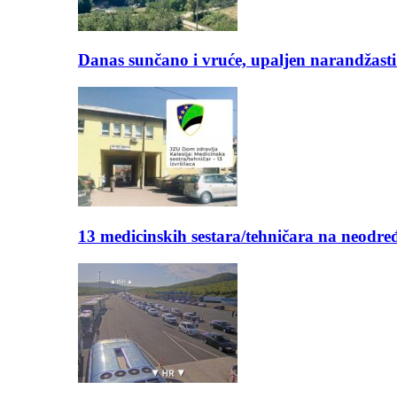
Danas sunčano i vruće, upaljen narandžasti
13 medicinskih sestara/tehničara na neod