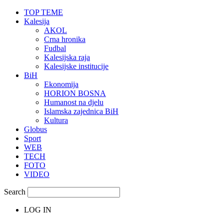
TOP TEME
Kalesija
AKOL
Crna hronika
Fudbal
Kalesijska raja
Kalesijske institucije
BiH
Ekonomija
HORION BOSNA
Humanost na djelu
Islamska zajednica BiH
Kultura
Globus
Sport
WEB
TECH
FOTO
VIDEO
Search
LOG IN