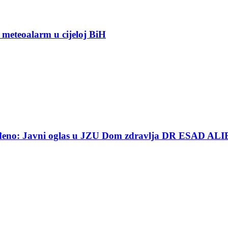
 meteoalarm u cijeloj BiH
ređeno: Javni oglas u JZU Dom zdravlja DR ESAD ALI