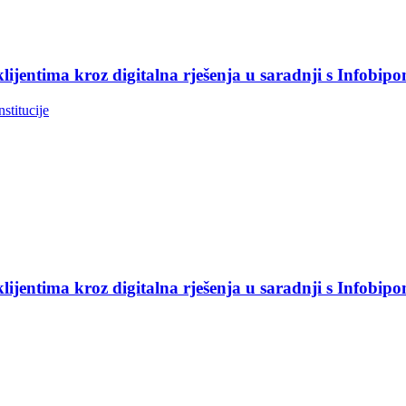
jentima kroz digitalna rješenja u saradnji s Infobip
nstitucije
jentima kroz digitalna rješenja u saradnji s Infobip