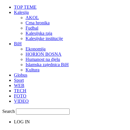
TOP TEME
Kalesija
AKOL
Crna hronika
Fudbal
Kalesijska raja
Kalesijske institucije
BiH
Ekonomija
HORION BOSNA
Humanost na djelu
Islamska zajednica BiH
Kultura
Globus
Sport
WEB
TECH
FOTO
VIDEO
Search
LOG IN