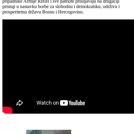
pripadnike Armije RBiH i sve patriote prisiljavaju na drugačiji
pristup u nastavku borbe za slobodnu i demokratsku, održivu i
prosperitetnu državu Bosnu i Hercegovinu.