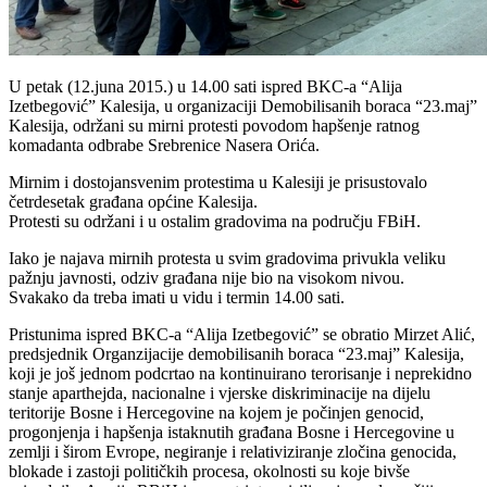
U petak (12.juna 2015.) u 14.00 sati ispred BKC-a “Alija
Izetbegović” Kalesija, u organizaciji Demobilisanih boraca “23.maj”
Kalesija, održani su mirni protesti povodom hapšenje ratnog
komadanta odbrabe Srebrenice Nasera Orića.
Mirnim i dostojansvenim protestima u Kalesiji je prisustovalo
četrdesetak građana općine Kalesija.
Protesti su održani i u ostalim gradovima na području FBiH.
Iako je najava mirnih protesta u svim gradovima privukla veliku
pažnju javnosti, odziv građana nije bio na visokom nivou.
Svakako da treba imati u vidu i termin 14.00 sati.
Pristunima ispred BKC-a “Alija Izetbegović” se obratio Mirzet Alić,
predsjednik Organzijacije demobilisanih boraca “23.maj” Kalesija,
koji je još jednom podcrtao na kontinuirano terorisanje i neprekidno
stanje aparthejda, nacionalne i vjerske diskriminacije na dijelu
teritorije Bosne i Hercegovine na kojem je počinjen genocid,
progonjenja i hapšenja istaknutih građana Bosne i Hercegovine u
zemlji i širom Evrope, negiranje i relativiziranje zločina genocida,
blokade i zastoji političkih procesa, okolnosti su koje bivše