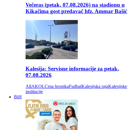
Večeras (petak, 07.08.2026) na stadionu u
Kikačima gost predavač hfz. Ammar Bašić
Kalesija: Servisne informacije za petak,
07.08.2026
All
AKOL
Crna hronika
Fudbal
Kalesijska raja
Kalesijske
institucije
BiH