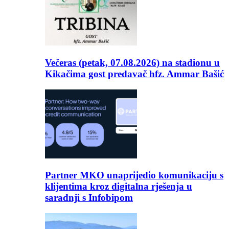
Večeras (petak, 07.08.2026) na stadionu u
Kikačima gost predavač hfz. Ammar Bašić
Partner MKO unaprijedio komunikaciju s
klijentima kroz digitalna rješenja u
saradnji s Infobipom