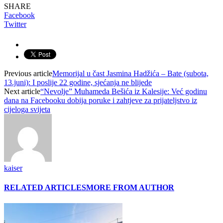
SHARE
Facebook
Twitter
Previous article
Memorijal u čast Jasmina Hadžića – Bate (subota,
13.juni): I poslije 22 godine, sjećanja ne blijede
Next article
“Nevolje” Muhameda Bešića iz Kalesije: Već godinu
dana na Facebooku dobija poruke i zahtjeve za prijateljstvo iz
cijeloga svijeta
kaiser
RELATED ARTICLES
MORE FROM AUTHOR