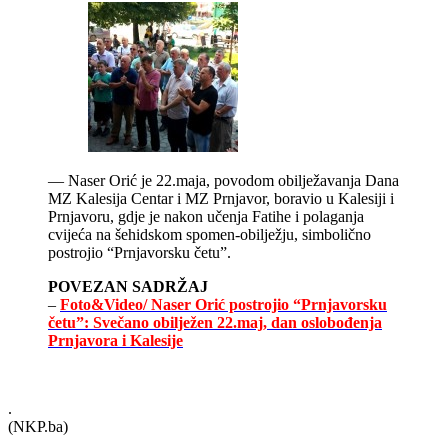
— Naser Orić je 22.maja, povodom obilježavanja Dana
MZ Kalesija Centar i MZ Prnjavor, boravio u Kalesiji i
Prnjavoru, gdje je nakon učenja Fatihe i polaganja
cvijeća na šehidskom spomen-obilježju, simbolično
postrojio “Prnjavorsku četu”.
POVEZAN SADRŽAJ
–
Foto&Video/ Naser Orić postrojio “Prnjavorsku
četu”: Svečano obilježen 22.maj, dan oslobođenja
Prnjavora i Kalesije
.
(NKP.ba)