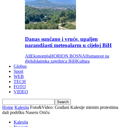
Danas sunčano i vruće, upaljen
narandžasti meteoalarm u cijeloj BiH
All
Ekonomija
HORION BOSNA
Humanost na
djelu
Islamska zajednica BiH
Kultura
Globus
Sport
WEB
TECH
FOTO
VIDEO
Home
Kalesija
Foto&Video: Građani Kalesije mirnim protestima
dali podršku Naseru Oriću
Kalesija