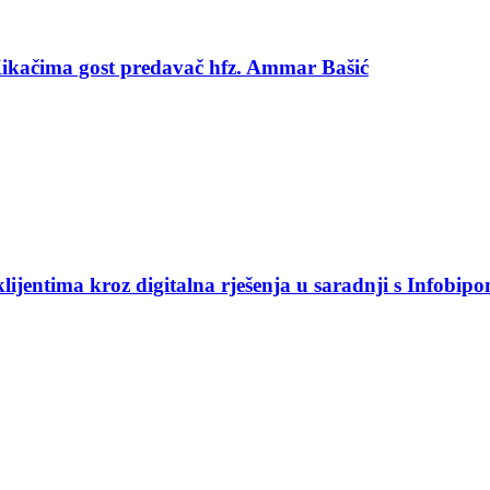
 Kikačima gost predavač hfz. Ammar Bašić
jentima kroz digitalna rješenja u saradnji s Infobip