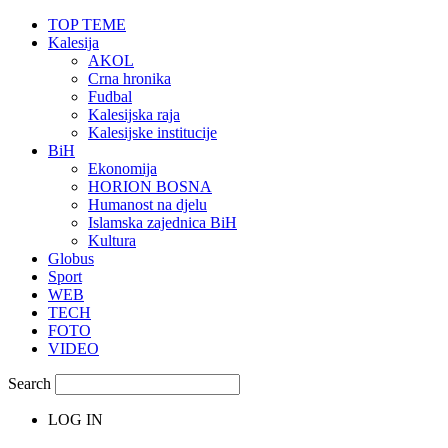
TOP TEME
Kalesija
AKOL
Crna hronika
Fudbal
Kalesijska raja
Kalesijske institucije
BiH
Ekonomija
HORION BOSNA
Humanost na djelu
Islamska zajednica BiH
Kultura
Globus
Sport
WEB
TECH
FOTO
VIDEO
Search
LOG IN