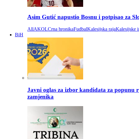
Asim Gutić napustio Bosnu i potpisao za S
All
AKOL
Crna hronika
Fudbal
Kalesijska raja
Kalesijske i
BiH
Javni oglas za izbor kandidata za popunu r
zamjenika