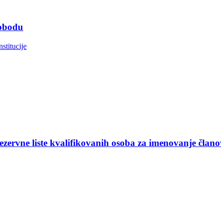
lobodu
nstitucije
ezervne liste kvalifikovanih osoba za imenovanje član