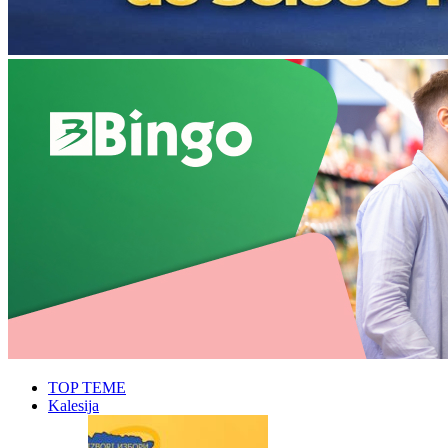
TOP TEME
Kalesija