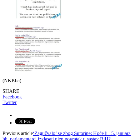
(NKP.ba)
SHARE
Facebook
Twitter
Previous article
‘Zagužvalo’ se zbog Sutorine: Hoće li 15. januara
bh. parlamentarci izglasati njen povratak u sastav BiH?