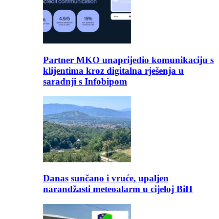
Partner MKO unaprijedio komunikaciju s
klijentima kroz digitalna rješenja u
saradnji s Infobipom
Danas sunčano i vruće, upaljen
narandžasti meteoalarm u cijeloj BiH