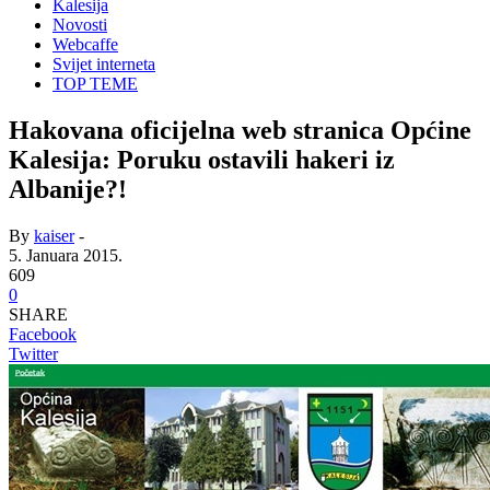
Kalesija
Novosti
Webcaffe
Svijet interneta
TOP TEME
Hakovana oficijelna web stranica Općine
Kalesija: Poruku ostavili hakeri iz
Albanije?!
By
kaiser
-
5. Januara 2015.
609
0
SHARE
Facebook
Twitter