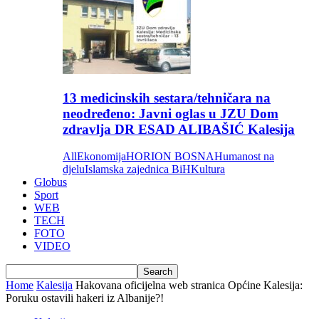
13 medicinskih sestara/tehničara na
neodređeno: Javni oglas u JZU Dom
zdravlja DR ESAD ALIBAŠIĆ Kalesija
All
Ekonomija
HORION BOSNA
Humanost na
djelu
Islamska zajednica BiH
Kultura
Globus
Sport
WEB
TECH
FOTO
VIDEO
Home
Kalesija
Hakovana oficijelna web stranica Općine Kalesija:
Poruku ostavili hakeri iz Albanije?!