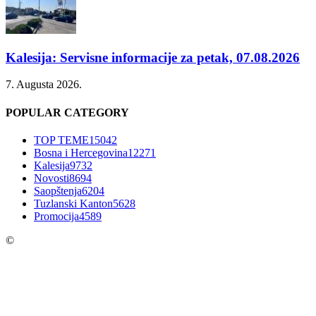
Kalesija: Servisne informacije za petak, 07.08.2026
7. Augusta 2026.
POPULAR CATEGORY
TOP TEME
15042
Bosna i Hercegovina
12271
Kalesija
9732
Novosti
8694
Saopštenja
6204
Tuzlanski Kanton
5628
Promocija
4589
©