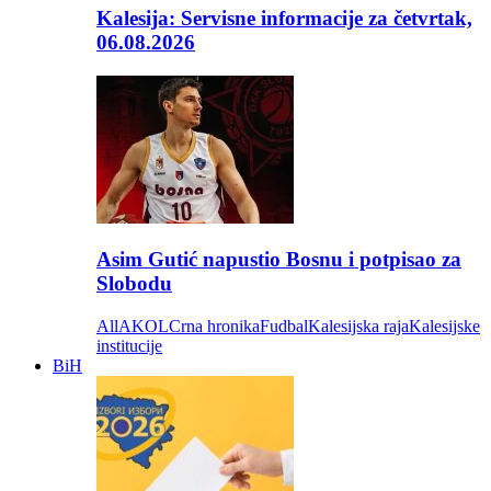
Kalesija: Servisne informacije za četvrtak,
06.08.2026
Asim Gutić napustio Bosnu i potpisao za
Slobodu
All
AKOL
Crna hronika
Fudbal
Kalesijska raja
Kalesijske
institucije
BiH