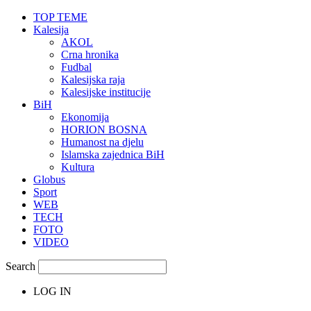
TOP TEME
Kalesija
AKOL
Crna hronika
Fudbal
Kalesijska raja
Kalesijske institucije
BiH
Ekonomija
HORION BOSNA
Humanost na djelu
Islamska zajednica BiH
Kultura
Globus
Sport
WEB
TECH
FOTO
VIDEO
Search
LOG IN