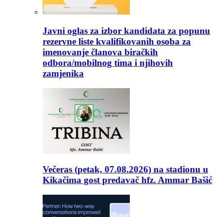
Javni oglas za izbor kandidata za popunu
rezervne liste kvalifikovanih osoba za
imenovanje članova biračkih
odbora/mobilnog tima i njihovih
zamjenika
Večeras (petak, 07.08.2026) na stadionu u
Kikačima gost predavač hfz. Ammar Bašić