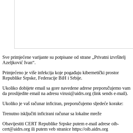
Sve primjećene varijante su potpisane od strane „Privatni izvršitelj
Azeljković Ivan“.
Primjećeno je više infekcija koje pogađaju kibernetički prostor
Republike Srpske, Federacije BiH i Srbije.
Ukoliko dobijete email sa gore navedene adrese preporučujemo vam
da proslijedite email na adresu virusi@aidrs.org (link sends e-mail).
Ukoliko je vaš računar inficiran, preporučujemo sljedeće korake:
Trenutno isključiti inficirani računar sa lokalne mreže
Obavijestiti CERT Republike Srpske putem e-mail adrese oib-
cert@aidrs.org ili putem veb stranice https://oib.aidrs.org