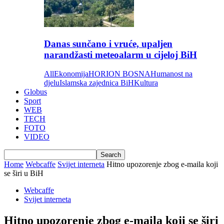
Danas sunčano i vruće, upaljen
narandžasti meteoalarm u cijeloj BiH
All
Ekonomija
HORION BOSNA
Humanost na
djelu
Islamska zajednica BiH
Kultura
Globus
Sport
WEB
TECH
FOTO
VIDEO
Home
Webcaffe
Svijet interneta
Hitno upozorenje zbog e-maila koji
se širi u BiH
Webcaffe
Svijet interneta
Hitno upozorenje zbog e-maila koji se širi