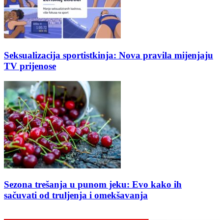
Seksualizacija sportistkinja: Nova pravila mijenjaju
TV prijenose
Sezona trešanja u punom jeku: Evo kako ih
sačuvati od truljenja i omekšavanja