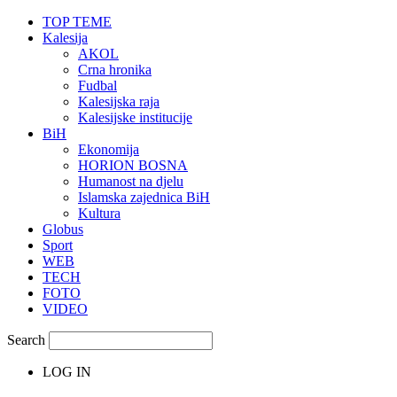
TOP TEME
Kalesija
AKOL
Crna hronika
Fudbal
Kalesijska raja
Kalesijske institucije
BiH
Ekonomija
HORION BOSNA
Humanost na djelu
Islamska zajednica BiH
Kultura
Globus
Sport
WEB
TECH
FOTO
VIDEO
Search
LOG IN