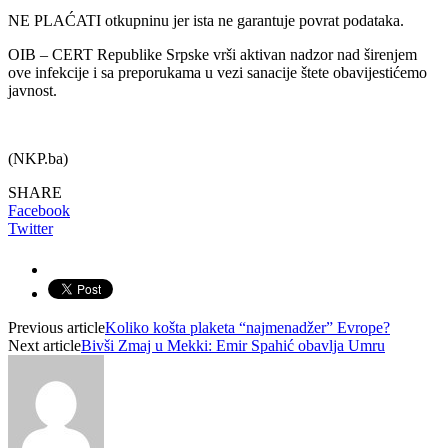
NE PLAĆATI otkupninu jer ista ne garantuje povrat podataka.
OIB – CERT Republike Srpske vrši aktivan nadzor nad širenjem
ove infekcije i sa preporukama u vezi sanacije štete obavijestićemo
javnost.
(NKP.ba)
SHARE
Facebook
Twitter
Previous article
Koliko košta plaketa “najmenadžer” Evrope?
Next article
Bivši Zmaj u Mekki: Emir Spahić obavlja Umru