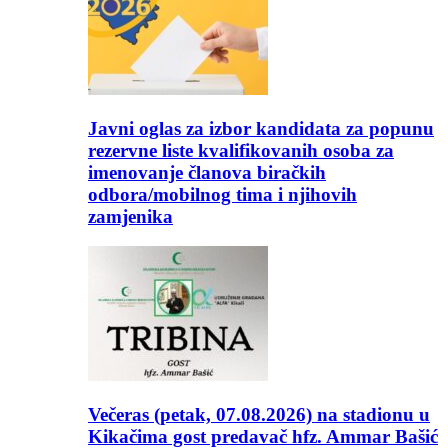
Javni oglas za izbor kandidata za popunu
rezervne liste kvalifikovanih osoba za
imenovanje članova biračkih
odbora/mobilnog tima i njihovih
zamjenika
Večeras (petak, 07.08.2026) na stadionu u
Kikačima gost predavač hfz. Ammar Bašić