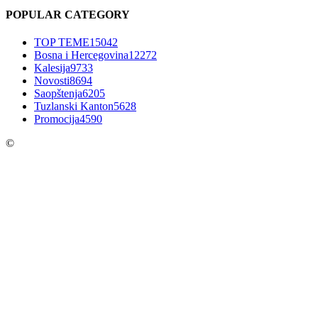
POPULAR CATEGORY
TOP TEME
15042
Bosna i Hercegovina
12272
Kalesija
9733
Novosti
8694
Saopštenja
6205
Tuzlanski Kanton
5628
Promocija
4590
©