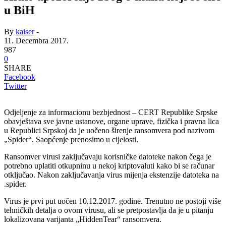
u BiH
By
kaiser
-
11. Decembra 2017.
987
0
SHARE
Facebook
Twitter
Odjeljenje za informacionu bezbjednost – CERT Republike Srpske
obavještava sve javne ustanove, organe uprave, fizička i pravna lica
u Republici Srpskoj da je uočeno širenje ransomvera pod nazivom
„Spider“. Saopćenje prenosimo u cijelosti.
Ransomver virusi zaključavaju korisničke datoteke nakon čega je
potrebno uplatiti otkupninu u nekoj kriptovaluti kako bi se računar
otključao. Nakon zaključavanja virus mijenja ekstenzije datoteka na
.spider.
Virus je prvi put uočen 10.12.2017. godine. Trenutno ne postoji više
tehničkih detalja o ovom virusu, ali se pretpostavlja da je u pitanju
lokalizovana varijanta „HiddenTear“ ransomvera.