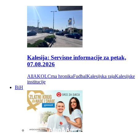
Kalesija: Servisne informacije za petak,
07.08.2026
All
AKOL
Crna hronika
Fudbal
Kalesijska raja
Kalesijske
institucije
BiH