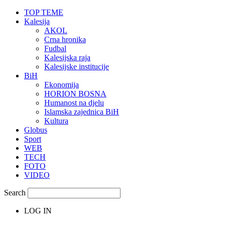
TOP TEME
Kalesija
AKOL
Crna hronika
Fudbal
Kalesijska raja
Kalesijske institucije
BiH
Ekonomija
HORION BOSNA
Humanost na djelu
Islamska zajednica BiH
Kultura
Globus
Sport
WEB
TECH
FOTO
VIDEO
Search
LOG IN