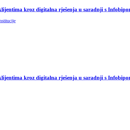
jentima kroz digitalna rješenja u saradnji s Infobip
nstitucije
jentima kroz digitalna rješenja u saradnji s Infobip