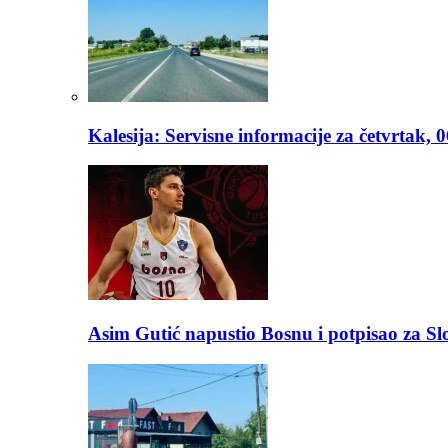
Kalesija: Servisne informacije za četvrtak, 
Asim Gutić napustio Bosnu i potpisao za S