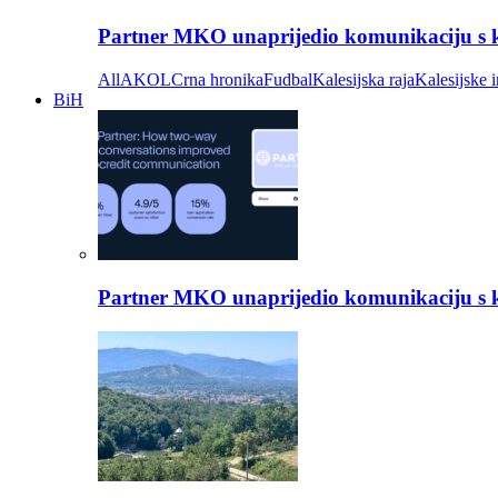
Partner MKO unaprijedio komunikaciju s kli
All
AKOL
Crna hronika
Fudbal
Kalesijska raja
Kalesijske i
BiH
Partner MKO unaprijedio komunikaciju s kli