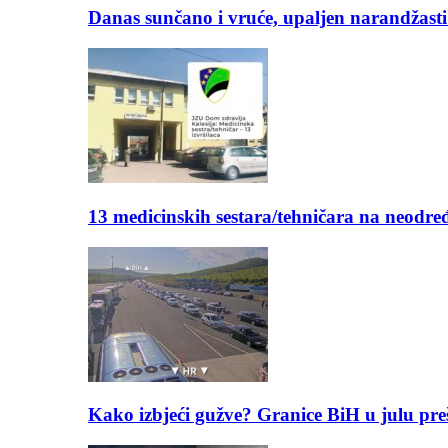
Danas sunčano i vruće, upaljen narandžasti
13 medicinskih sestara/tehničara na neod
Kako izbjeći gužve? Granice BiH u julu pre