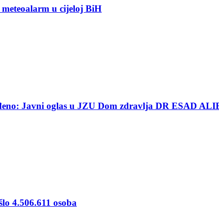
 meteoalarm u cijeloj BiH
ređeno: Javni oglas u JZU Dom zdravlja DR ESAD ALI
šlo 4.506.611 osoba