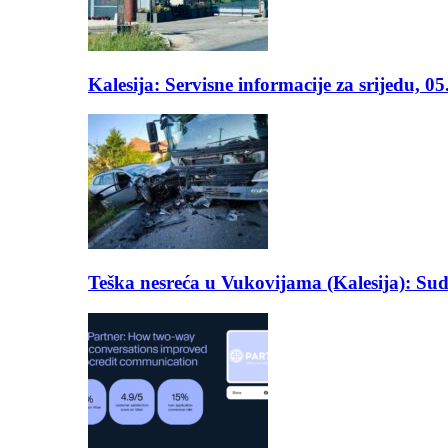
Kalesija: Servisne informacije za srijedu, 0
Teška nesreća u Vukovijama (Kalesija): Suda