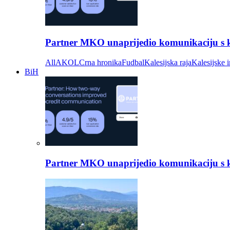
Partner MKO unaprijedio komunikaciju s kli
All
AKOL
Crna hronika
Fudbal
Kalesijska raja
Kalesijske i
BiH
Partner MKO unaprijedio komunikaciju s kli