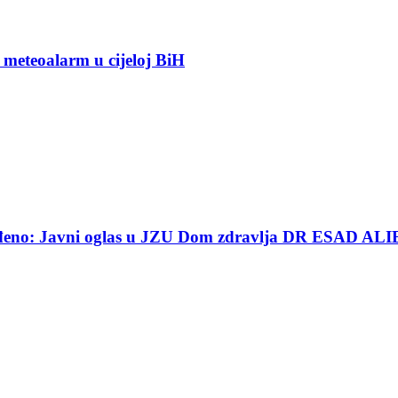
 meteoalarm u cijeloj BiH
ređeno: Javni oglas u JZU Dom zdravlja DR ESAD ALI