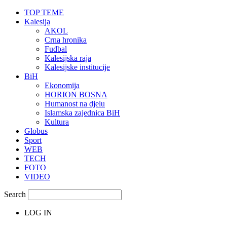
TOP TEME
Kalesija
AKOL
Crna hronika
Fudbal
Kalesijska raja
Kalesijske institucije
BiH
Ekonomija
HORION BOSNA
Humanost na djelu
Islamska zajednica BiH
Kultura
Globus
Sport
WEB
TECH
FOTO
VIDEO
Search
LOG IN