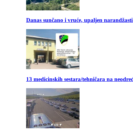
Danas sunčano i vruće, upaljen narandžasti
13 medicinskih sestara/tehničara na neod