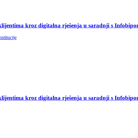
jentima kroz digitalna rješenja u saradnji s Infobip
nstitucije
jentima kroz digitalna rješenja u saradnji s Infobip