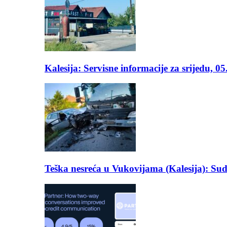
Kalesija: Servisne informacije za srijedu, 0
Teška nesreća u Vukovijama (Kalesija): Suda