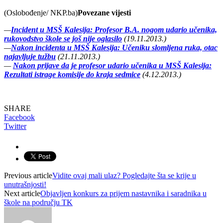
(Oslobođenje/ NKP.ba)
Povezane vijesti
—
Incident u MSŠ Kalesija: Profesor B.A. nogom udario učenika,
rukovodstvo škole se još nije oglasilo
(19.11.2013.)
—
Nakon incidenta u MSŠ Kalesija: Učeniku slomljena ruka, otac
najavljuje tužbu
(21.11.2013.)
—
Nakon prijave da je profesor udario učenika u MSŠ Kalesija:
Rezultati istrage komisije do kraja sedmice
(4.12.2013.)
SHARE
Facebook
Twitter
Previous article
Vidite ovaj mali ulaz? Pogledajte šta se krije u
unutrašnjosti!
Next article
Objavljen konkurs za prijem nastavnika i saradnika u
škole na području TK