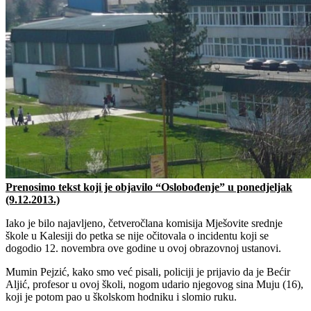
Prenosimo tekst koji je objavilo “Oslobođenje” u ponedjeljak
(9.12.2013.)
Iako je bilo najavljeno, četveročlana komisija Mješovite srednje
škole u Kalesiji do petka se nije očitovala o incidentu koji se
dogodio 12. novembra ove godine u ovoj obrazovnoj ustanovi.
Mumin Pejzić, kako smo već pisali, policiji je prijavio da je Bećir
Aljić, profesor u ovoj školi, nogom udario njegovog sina Muju (16),
koji je potom pao u školskom hodniku i slomio ruku.