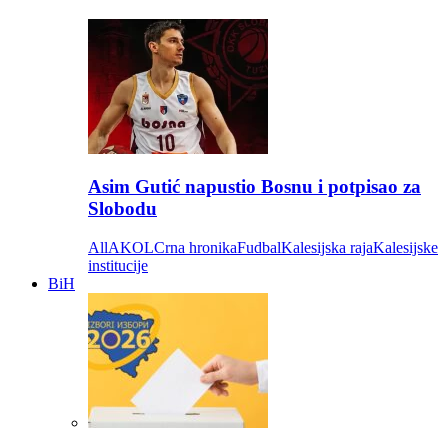
Asim Gutić napustio Bosnu i potpisao za
Slobodu
All
AKOL
Crna hronika
Fudbal
Kalesijska raja
Kalesijske
institucije
BiH