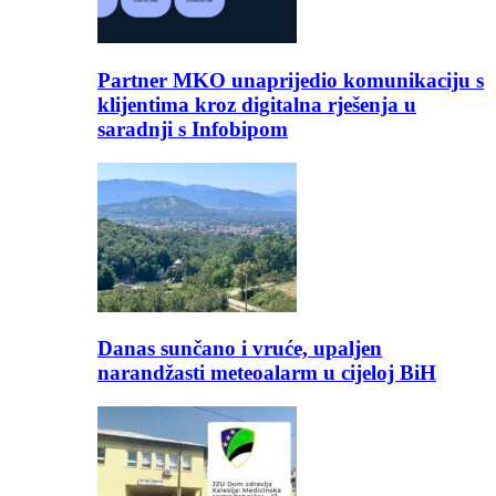
Partner MKO unaprijedio komunikaciju s
klijentima kroz digitalna rješenja u
saradnji s Infobipom
Danas sunčano i vruće, upaljen
narandžasti meteoalarm u cijeloj BiH