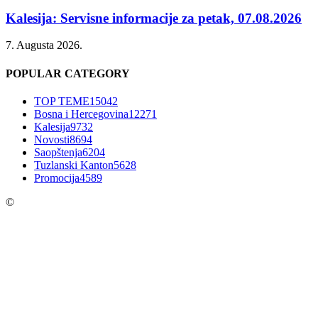
Kalesija: Servisne informacije za petak, 07.08.2026
7. Augusta 2026.
POPULAR CATEGORY
TOP TEME
15042
Bosna i Hercegovina
12271
Kalesija
9732
Novosti
8694
Saopštenja
6204
Tuzlanski Kanton
5628
Promocija
4589
©