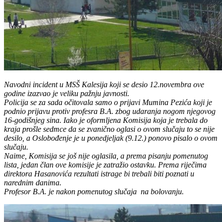
Navodni incident u MSŠ Kalesija koji se desio 12.novembra ove
godine izazvao je veliku pažnju javnosti.
Policija se za sada očitovala samo o prijavi Mumina Pezića koji je
podnio prijavu protiv profesra B.A. zbog udaranja nogom njegovog
16-godišnjeg sina. Iako je oformljena Komisija koja je trebala do
kraja prošle sedmce da se zvanično oglasi o ovom slučaju to se nije
desilo, a Oslobođenje je u ponedjeljak (9.12.) ponovo pisalo o ovom
slučaju.
Naime, Komisija se još nije oglasila, a prema pisanju pomenutog
lista, jedan član ove komisije je zatražio ostavku. Prema riječima
direktora Hasanovića rezultati istrage bi trebali biti poznati u
narednim danima.
Profesor B.A. je nakon pomenutog slučaja na bolovanju.