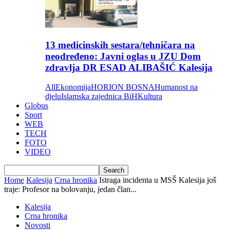
13 medicinskih sestara/tehničara na
neodređeno: Javni oglas u JZU Dom
zdravlja DR ESAD ALIBAŠIĆ Kalesija
All
Ekonomija
HORION BOSNA
Humanost na
djelu
Islamska zajednica BiH
Kultura
Globus
Sport
WEB
TECH
FOTO
VIDEO
Home
Kalesija
Crna hronika
Istraga incidenta u MSŠ Kalesija još
traje: Profesor na bolovanju, jedan član...
Kalesija
Crna hronika
Novosti