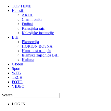
TOP TEME
Kalesija
AKOL
Crna hronika
Fudbal
Kalesijska raja
Kalesijske institucije
BiH
Ekonomija
HORION BOSNA
Humanost na djelu
Islamska zajednica BiH
Kultura
Globus
Sport
WEB
TECH
FOTO
VIDEO
Search
LOG IN