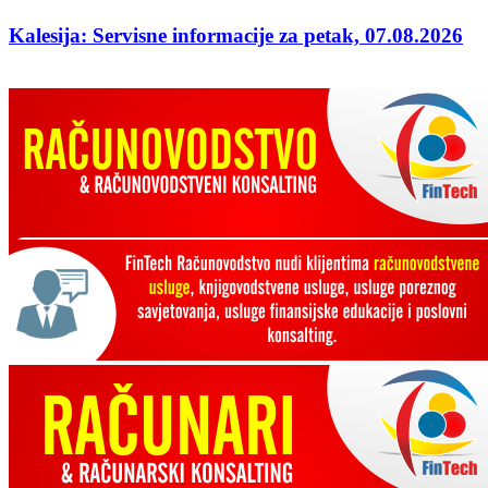
Kalesija: Servisne informacije za petak, 07.08.2026