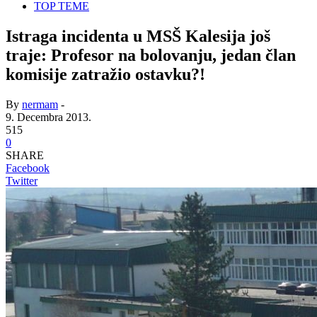
TOP TEME
Istraga incidenta u MSŠ Kalesija još
traje: Profesor na bolovanju, jedan član
komisije zatražio ostavku?!
By
nermam
-
9. Decembra 2013.
515
0
SHARE
Facebook
Twitter