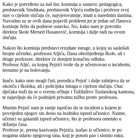
Kako je potvrđeno za naš list, komisija u sastavu: pedagogica,
predstavnik Sindikata, predstavnik Vijeća roditelja i profesor svoj
stav o cijelom slučaju će, najvjerovatnije, imati u narednim danima.
Navodno su se ovih dana pojavili problemi jer je jedan od članova
komisije želio da podnese ostavku. No, kako nam je potvrdio
direktor škole Mersed Hasanović, komisija i dalje radi na ovom
slučaju.
Nakon što komisija predstavi rezultate istrage, u kojoj su saslušali
brojne učenike, profesora Aljića, člana obezbjeđenja škole, ali i
druge profesore, direktor će donijeti konačnu odluku.
Profesor Aljić, za kojeg Pejzići tvrde da je učestvovao u incidentu,
trenutno je na bolovanju.
Inače, kako smo mogli čuti, porodica Pejzić i dalje zahtijeva da se
okonča i školska, ali i policijska istraga o cijelom slučaju. Otac
dječaka traži da se o svemu očituje i Tužilaštvo Tuzlanskog kantona,
te najavljuje da će podnijeti privatnu tužbu protiv profesora.
Mumin Pejzić nam je ranije ispričao da se incident u kojem je
povrijeđen njegov sin desio na hodniku ispred učionice. Naime,
učenici su galamili ispred učionice, što je profesora ometalo u
držanju časa.
Profesor je, prema kazivanju Pejzića, izašao iz učionice, te po
nogama udario njegovog sina, koji je potom pao i slomio ruku.