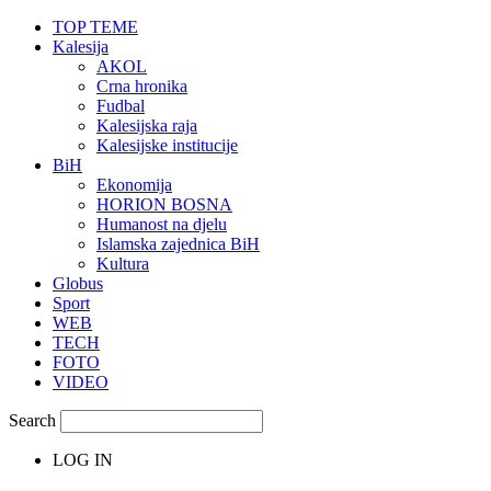
TOP TEME
Kalesija
AKOL
Crna hronika
Fudbal
Kalesijska raja
Kalesijske institucije
BiH
Ekonomija
HORION BOSNA
Humanost na djelu
Islamska zajednica BiH
Kultura
Globus
Sport
WEB
TECH
FOTO
VIDEO
Search
LOG IN