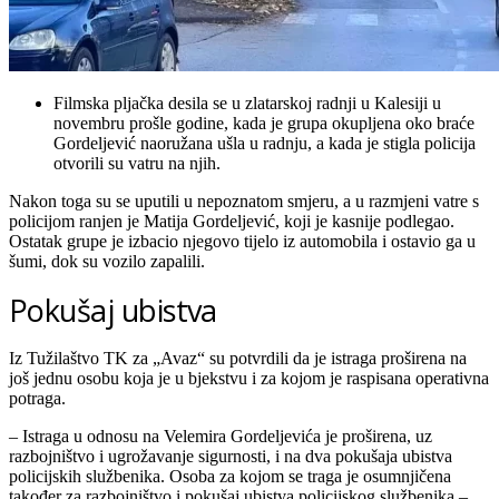
Filmska pljačka desila se u zlatarskoj radnji u Kalesiji u
novembru prošle godine, kada je grupa okupljena oko braće
Gordeljević naoružana ušla u radnju, a kada je stigla policija
otvorili su vatru na njih.
Nakon toga su se uputili u nepoznatom smjeru, a u razmjeni vatre s
policijom ranjen je Matija Gordeljević, koji je kasnije podlegao.
Ostatak grupe je izbacio njegovo tijelo iz automobila i ostavio ga u
šumi, dok su vozilo zapalili.
Pokušaj ubistva
Iz Tužilaštvo TK za „Avaz“ su potvrdili da je istraga proširena na
još jednu osobu koja je u bjekstvu i za kojom je raspisana operativna
potraga.
– Istraga u odnosu na Velemira Gordeljevića je proširena, uz
razbojništvo i ugrožavanje sigurnosti, i na dva pokušaja ubistva
policijskih službenika. Osoba za kojom se traga je osumnjičena
također za razbojništvo i pokušaj ubistva policijskog službenika –