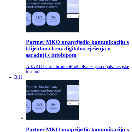
Partner MKO unaprijedio komunikaciju s
klijentima kroz digitalna rješenja u
saradnji s Infobipom
All
AKOL
Crna hronika
Fudbal
Kalesijska raja
Kalesijske
institucije
BiH
Partner MKO unaprijedio komunikaciju s