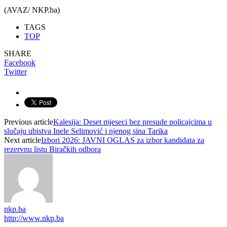
(AVAZ/ NKP.ba)
TAGS
TOP
SHARE
Facebook
Twitter
Previous article
Kalesija: Deset mjeseci bez presude policajcima u
slučaju ubistva Inele Selimović i njenog sina Tarika
Next article
Izbori 2026: JAVNI OGLAS za izbor kandidata za
rezervnu listu Biračkih odbora
nkp.ba
http://www.nkp.ba