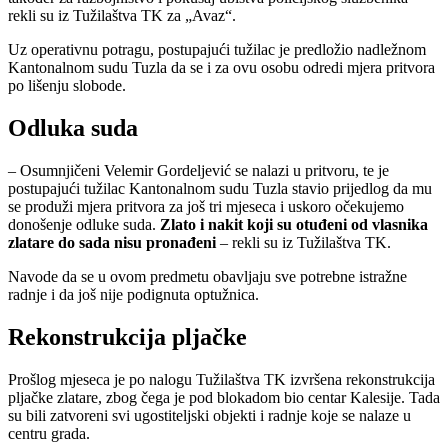
rekli su iz Tužilaštva TK za „Avaz“.
Uz operativnu potragu, postupajući tužilac je predložio nadležnom
Kantonalnom sudu Tuzla da se i za ovu osobu odredi mjera pritvora
po lišenju slobode.
Odluka suda
– Osumnjičeni Velemir Gordeljević se nalazi u pritvoru, te je
postupajući tužilac Kantonalnom sudu Tuzla stavio prijedlog da mu
se produži mjera pritvora za još tri mjeseca i uskoro očekujemo
donošenje odluke suda.
Zlato i nakit koji su otuđeni od vlasnika
zlatare do sada nisu pronađeni
– rekli su iz Tužilaštva TK.
Navode da se u ovom predmetu obavljaju sve potrebne istražne
radnje i da još nije podignuta optužnica.
Rekonstrukcija pljačke
Prošlog mjeseca je po nalogu Tužilaštva TK izvršena rekonstrukcija
pljačke zlatare, zbog čega je pod blokadom bio centar Kalesije. Tada
su bili zatvoreni svi ugostiteljski objekti i radnje koje se nalaze u
centru grada.