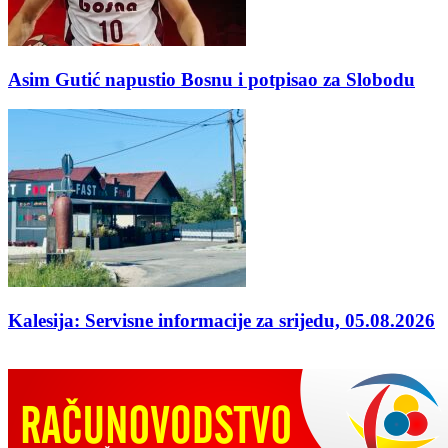
Asim Gutić napustio Bosnu i potpisao za Slobodu
Kalesija: Servisne informacije za srijedu, 05.08.2026