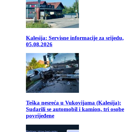
Kalesija: Servisne informacije za srijedu,
05.08.2026
Teška nesreća u Vukovijama (Kalesija):
Sudarili se automobil i kamion, tri osobe
povrijeđene