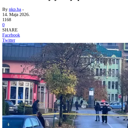
By
nkp.ba
-
14. Maja 2026.
1168
0
SHARE
Facebook
Twitter