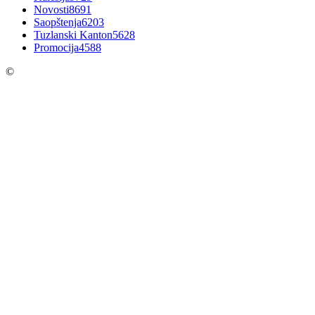
Novosti
8691
Saopštenja
6203
Tuzlanski Kanton
5628
Promocija
4588
©