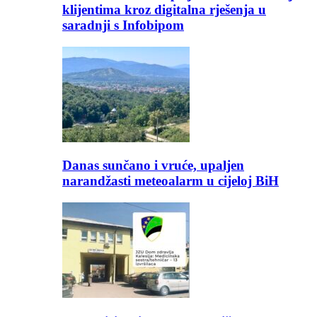
klijentima kroz digitalna rješenja u
saradnji s Infobipom
Danas sunčano i vruće, upaljen
narandžasti meteoalarm u cijeloj BiH