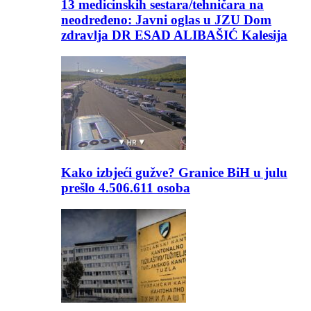
13 medicinskih sestara/tehničara na
neodređeno: Javni oglas u JZU Dom
zdravlja DR ESAD ALIBAŠIĆ Kalesija
Kako izbjeći gužve? Granice BiH u julu
prešlo 4.506.611 osoba