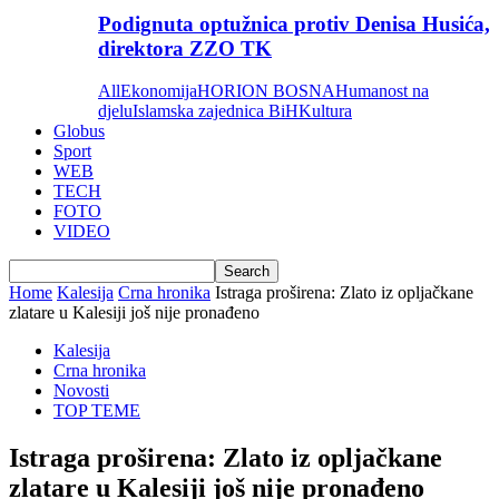
Podignuta optužnica protiv Denisa Husića,
direktora ZZO TK
All
Ekonomija
HORION BOSNA
Humanost na
djelu
Islamska zajednica BiH
Kultura
Globus
Sport
WEB
TECH
FOTO
VIDEO
Home
Kalesija
Crna hronika
Istraga proširena: Zlato iz opljačkane
zlatare u Kalesiji još nije pronađeno
Kalesija
Crna hronika
Novosti
TOP TEME
Istraga proširena: Zlato iz opljačkane
zlatare u Kalesiji još nije pronađeno