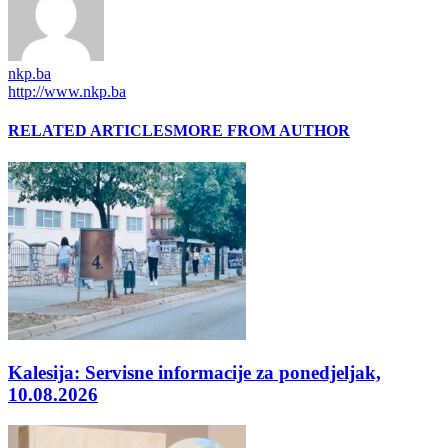
nkp.ba
http://www.nkp.ba
RELATED ARTICLES
MORE FROM AUTHOR
Kalesija: Servisne informacije za ponedjeljak,
10.08.2026