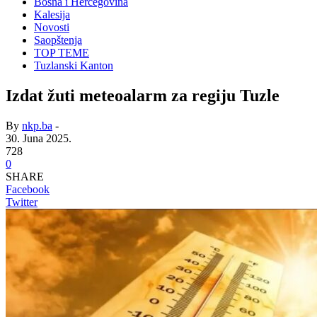
Bosna i Hercegovina
Kalesija
Novosti
Saopštenja
TOP TEME
Tuzlanski Kanton
Izdat žuti meteoalarm za regiju Tuzle
By
nkp.ba
-
30. Juna 2025.
728
0
SHARE
Facebook
Twitter