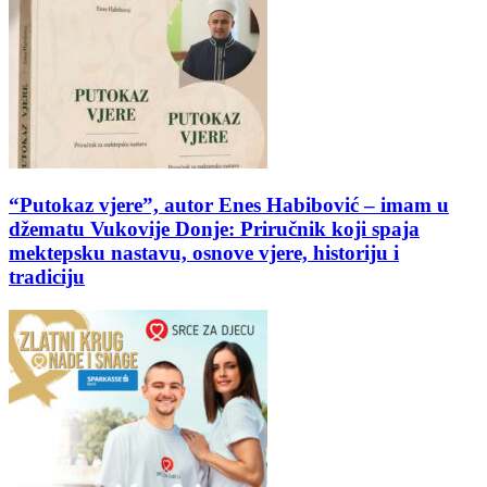
“Putokaz vjere”, autor Enes Habibović – imam u
džematu Vukovije Donje: Priručnik koji spaja
mektepsku nastavu, osnove vjere, historiju i
tradiciju