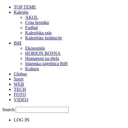
TOP TEME
Kalesija
AKOL
Crna hronika
Fudbal
Kalesijska raja
Kalesijske institucije
BiH
Ekonomija
HORION BOSNA
Humanost na djelu
Islamska zajednica BiH
Kultura
Globus
Sport
WEB
TECH
FOTO
VIDEO
Search
LOG IN