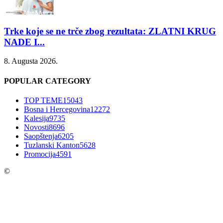
Trke koje se ne trče zbog rezultata: ZLATNI KRUG
NADE I...
8. Augusta 2026.
POPULAR CATEGORY
TOP TEME
15043
Bosna i Hercegovina
12272
Kalesija
9735
Novosti
8696
Saopštenja
6205
Tuzlanski Kanton
5628
Promocija
4591
©