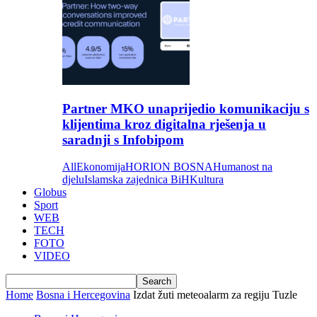
Partner MKO unaprijedio komunikaciju s
klijentima kroz digitalna rješenja u
saradnji s Infobipom
All
Ekonomija
HORION BOSNA
Humanost na
djelu
Islamska zajednica BiH
Kultura
Globus
Sport
WEB
TECH
FOTO
VIDEO
Home
Bosna i Hercegovina
Izdat žuti meteoalarm za regiju Tuzle