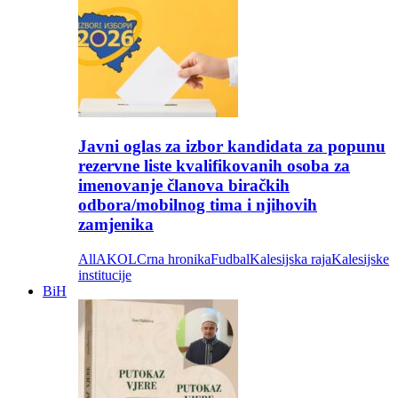
Javni oglas za izbor kandidata za popunu
rezervne liste kvalifikovanih osoba za
imenovanje članova biračkih
odbora/mobilnog tima i njihovih
zamjenika
All
AKOL
Crna hronika
Fudbal
Kalesijska raja
Kalesijske
institucije
BiH