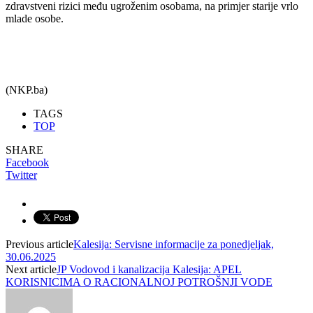
zdravstveni rizici među ugroženim osobama, na primjer starije vrlo
mlade osobe.
(NKP.ba)
TAGS
TOP
SHARE
Facebook
Twitter
Previous article
Kalesija: Servisne informacije za ponedjeljak,
30.06.2025
Next article
JP Vodovod i kanalizacija Kalesija: APEL
KORISNICIMA O RACIONALNOJ POTROŠNJI VODE