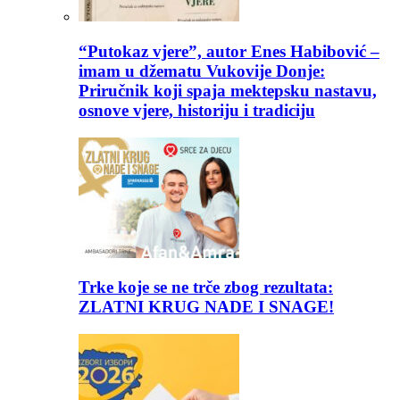
“Putokaz vjere”, autor Enes Habibović –
imam u džematu Vukovije Donje:
Priručnik koji spaja mektepsku nastavu,
osnove vjere, historiju i tradiciju
Trke koje se ne trče zbog rezultata:
ZLATNI KRUG NADE I SNAGE!