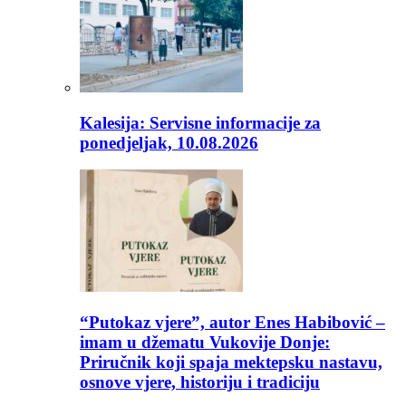
Kalesija: Servisne informacije za
ponedjeljak, 10.08.2026
“Putokaz vjere”, autor Enes Habibović –
imam u džematu Vukovije Donje:
Priručnik koji spaja mektepsku nastavu,
osnove vjere, historiju i tradiciju