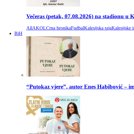
Večeras (petak, 07.08.2026) na stadionu u
All
AKOL
Crna hronika
Fudbal
Kalesijska raja
Kalesijske i
BiH
“Putokaz vjere”, autor Enes Habibović – im