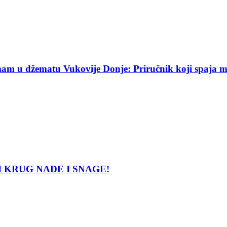
am u džematu Vukovije Donje: Priručnik koji spaja mekt
LATNI KRUG NADE I SNAGE!