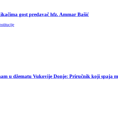
 Kikačima gost predavač hfz. Ammar Bašić
nstitucije
am u džematu Vukovije Donje: Priručnik koji spaja mekt