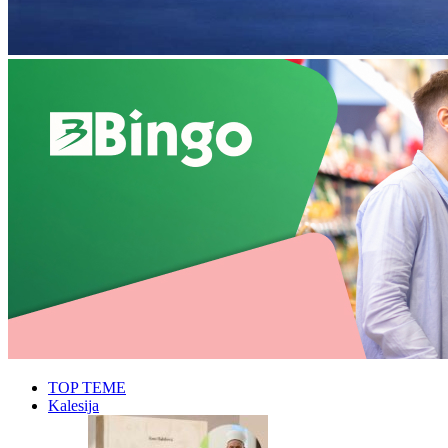
TOP TEME
Kalesija