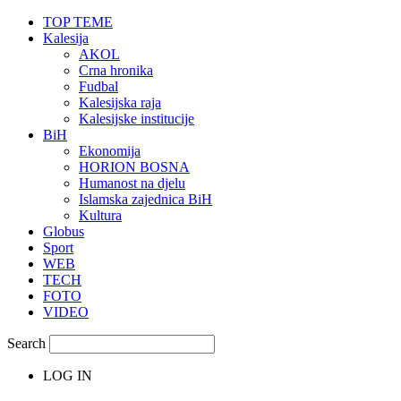
TOP TEME
Kalesija
AKOL
Crna hronika
Fudbal
Kalesijska raja
Kalesijske institucije
BiH
Ekonomija
HORION BOSNA
Humanost na djelu
Islamska zajednica BiH
Kultura
Globus
Sport
WEB
TECH
FOTO
VIDEO
Search
LOG IN