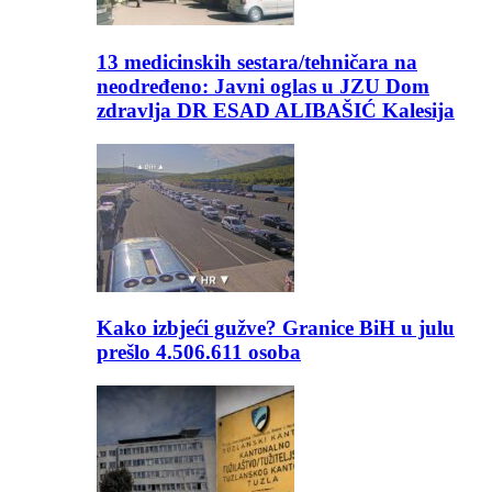
13 medicinskih sestara/tehničara na
neodređeno: Javni oglas u JZU Dom
zdravlja DR ESAD ALIBAŠIĆ Kalesija
Kako izbjeći gužve? Granice BiH u julu
prešlo 4.506.611 osoba