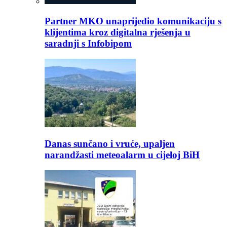
Partner MKO unaprijedio komunikaciju s
klijentima kroz digitalna rješenja u
saradnji s Infobipom
Danas sunčano i vruće, upaljen
narandžasti meteoalarm u cijeloj BiH