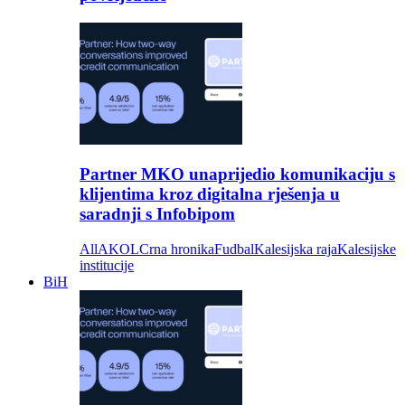
Partner MKO unaprijedio komunikaciju s
klijentima kroz digitalna rješenja u
saradnji s Infobipom
All
AKOL
Crna hronika
Fudbal
Kalesijska raja
Kalesijske
institucije
BiH