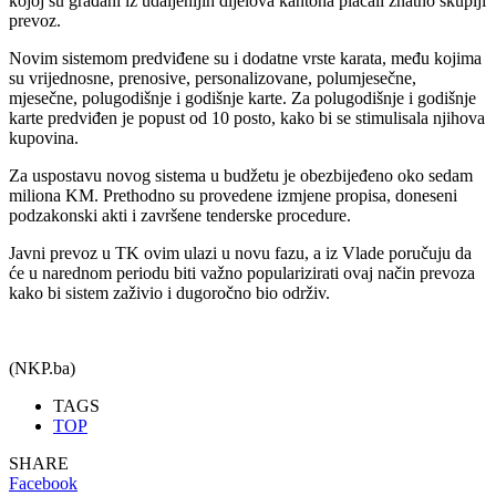
kojoj su građani iz udaljenijih dijelova kantona plaćali znatno skuplji
prevoz.
Novim sistemom predviđene su i dodatne vrste karata, među kojima
su vrijednosne, prenosive, personalizovane, polumjesečne,
mjesečne, polugodišnje i godišnje karte. Za polugodišnje i godišnje
karte predviđen je popust od 10 posto, kako bi se stimulisala njihova
kupovina.
Za uspostavu novog sistema u budžetu je obezbijeđeno oko sedam
miliona KM. Prethodno su provedene izmjene propisa, doneseni
podzakonski akti i završene tenderske procedure.
Javni prevoz u TK ovim ulazi u novu fazu, a iz Vlade poručuju da
će u narednom periodu biti važno popularizirati ovaj način prevoza
kako bi sistem zaživio i dugoročno bio održiv.
(NKP.ba)
TAGS
TOP
SHARE
Facebook