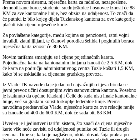
Prema novom sistemu, mjesečna karta za radnike, nezaposlene,
demobilisane borce, studente, srednjoškolce i osnovce iznosit će 88
KM za sve kantonalne linije, bez obzira na udaljenost. To znači da
će putnici iz bilo kojeg dijela Tuzlanskog kantona za ove kategorije
plaćati istu cijenu mjesečne karte.
Za povlaštene kategorije, među kojima su penzioneri, ratni vojni
invalidi, zlatni ljiljani, te članovi porodica šehida i poginulih boraca,
mjesečna karta iznosit će 30 KM.
Novim tarifama smanjuju se i cijene pojedinačnih karata.
Pojedinačna karta na kantonalnim linijama iznosit će 2,5 KM, dok
će karta na području administrativnog centra Tuzle koštati 1,5 KM,
kako bi se uskladila sa cijenama gradskog prevoza.
Iz Vlade TK navode da je jedan od najvažnijih ciljeva bio da se
javni prevoz učini dostupnijim svim stanovnicima kantona. Posebno
je istaknuto da općine Kladanj i Čelić do sada nisu imale kantonalne
linije, već su građani koristili skuplje federalne linije. Prema
navodima predstavnika Vlade, mjesečne karte za ove relacije ranije
su iznosile od 400 do 600 KM, dok će sada biti 88 KM.
Uveden je i jedinstveni tarifni sistem, što znači da cijena mjesečne
karte više neće zavisiti od udaljenosti putnika od Tuzle ili drugih
centara. Time se, kako je naglašeno, ukida dosadašnja praksa po