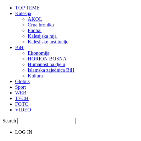
TOP TEME
Kalesija
AKOL
Crna hronika
Fudbal
Kalesijska raja
Kalesijske institucije
BiH
Ekonomija
HORION BOSNA
Humanost na djelu
Islamska zajednica BiH
Kultura
Globus
Sport
WEB
TECH
FOTO
VIDEO
Search
LOG IN