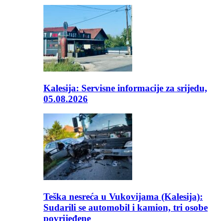
Kalesija: Servisne informacije za srijedu,
05.08.2026
Teška nesreća u Vukovijama (Kalesija):
Sudarili se automobil i kamion, tri osobe
povrijeđene