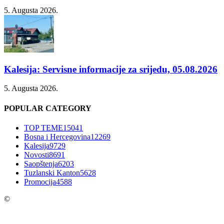
5. Augusta 2026.
Kalesija: Servisne informacije za srijedu, 05.08.2026
5. Augusta 2026.
POPULAR CATEGORY
TOP TEME
15041
Bosna i Hercegovina
12269
Kalesija
9729
Novosti
8691
Saopštenja
6203
Tuzlanski Kanton
5628
Promocija
4588
©