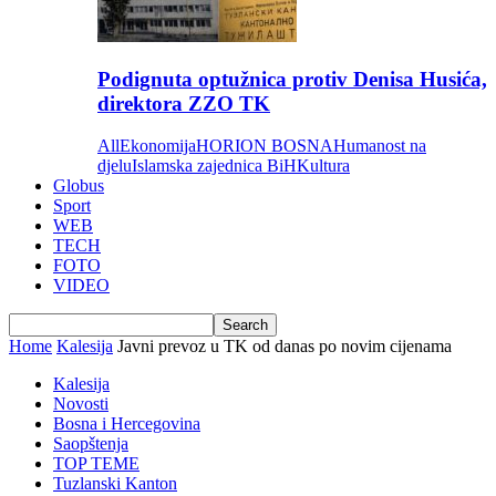
Podignuta optužnica protiv Denisa Husića,
direktora ZZO TK
All
Ekonomija
HORION BOSNA
Humanost na
djelu
Islamska zajednica BiH
Kultura
Globus
Sport
WEB
TECH
FOTO
VIDEO
Home
Kalesija
Javni prevoz u TK od danas po novim cijenama
Kalesija
Novosti
Bosna i Hercegovina
Saopštenja
TOP TEME
Tuzlanski Kanton