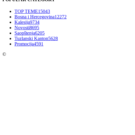
TOP TEME
15043
Bosna i Hercegovina
12272
Kalesija
9734
Novosti
8695
Saopštenja
6205
Tuzlanski Kanton
5628
Promocija
4591
©