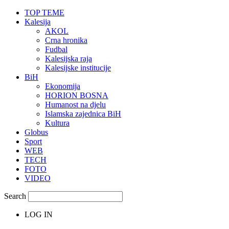
TOP TEME
Kalesija
AKOL
Crna hronika
Fudbal
Kalesijska raja
Kalesijske institucije
BiH
Ekonomija
HORION BOSNA
Humanost na djelu
Islamska zajednica BiH
Kultura
Globus
Sport
WEB
TECH
FOTO
VIDEO
Search
LOG IN