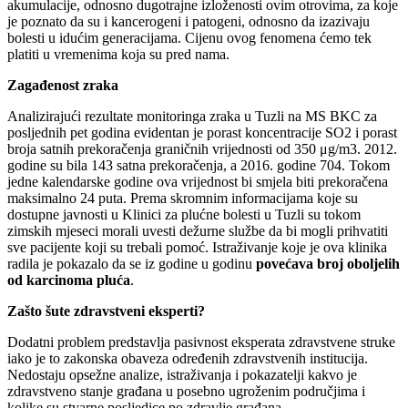
akumulacije, odnosno dugotrajne izloženosti ovim otrovima, za koje
je poznato da su i kancerogeni i patogeni, odnosno da izazivaju
bolesti u idućim generacijama. Cijenu ovog fenomena ćemo tek
platiti u vremenima koja su pred nama.
Zagađenost zraka
Analizirajući rezultate monitoringa zraka u Tuzli na MS BKC za
posljednih pet godina evidentan je porast koncentracije SO2 i porast
broja satnih prekoračenja graničnih vrijednosti od 350 μg/m3. 2012.
godine su bila 143 satna prekoračenja, a 2016. godine 704. Tokom
jedne kalendarske godine ova vrijednost bi smjela biti prekoračena
maksimalno 24 puta. Prema skromnim informacijama koje su
dostupne javnosti u Klinici za plućne bolesti u Tuzli su tokom
zimskih mjeseci morali uvesti dežurne službe da bi mogli prihvatiti
sve pacijente koji su trebali pomoć. Istraživanje koje je ova klinika
radila je pokazalo da se iz godine u godinu
povećava broj oboljelih
od karcinoma pluća
.
Zašto šute zdravstveni eksperti?
Dodatni problem predstavlja pasivnost eksperata zdravstvene struke
iako je to zakonska obaveza određenih zdravstvenih institucija.
Nedostaju opsežne analize, istraživanja i pokazatelji kakvo je
zdravstveno stanje građana u posebno ugroženim područjima i
kolike su stvarne posljedice po zdravlje građana.