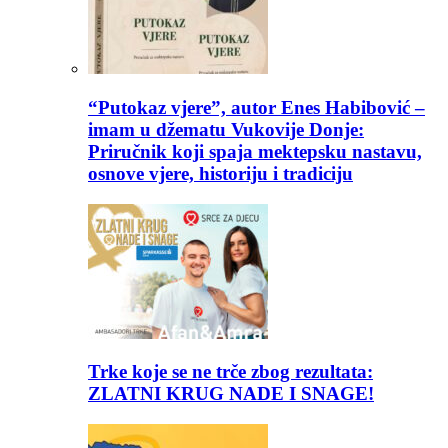
“Putokaz vjere”, autor Enes Habibović –
imam u džematu Vukovije Donje:
Priručnik koji spaja mektepsku nastavu,
osnove vjere, historiju i tradiciju
Trke koje se ne trče zbog rezultata:
ZLATNI KRUG NADE I SNAGE!