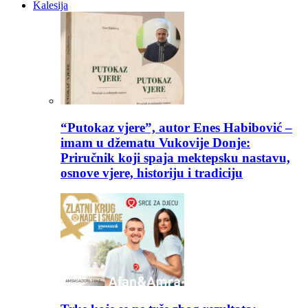
Kalesija
“Putokaz vjere”, autor Enes Habibović –
imam u džematu Vukovije Donje:
Priručnik koji spaja mektepsku nastavu,
osnove vjere, historiju i tradiciju