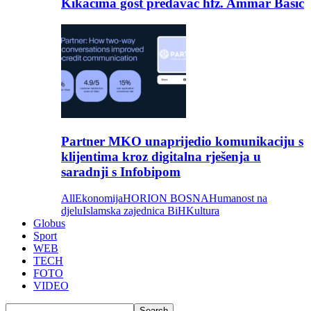
Kikačima gost predavač hfz. Ammar Bašić
Partner MKO unaprijedio komunikaciju s
klijentima kroz digitalna rješenja u
saradnji s Infobipom
All
Ekonomija
HORION BOSNA
Humanost na
djelu
Islamska zajednica BiH
Kultura
Globus
Sport
WEB
TECH
FOTO
VIDEO