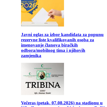
Javni oglas za izbor kandidata za popunu
rezervne liste kvalifikovanih osoba za
imenovanje članova biračkih
odbora/mobilnog tima i njihovih
zamjenika
Večeras (petak, 07.08.2026) na stadionu u