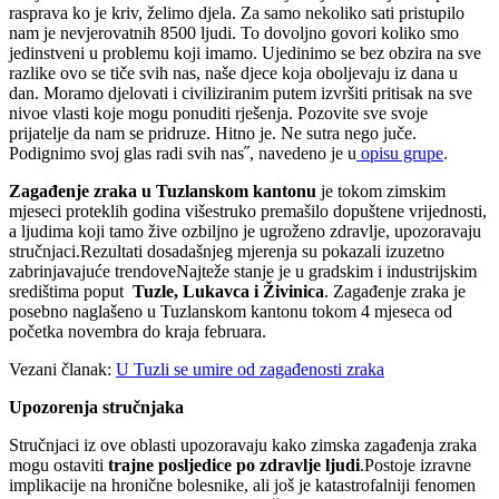
rasprava ko je kriv, želimo djela. Za samo nekoliko sati pristupilo
nam je nevjerovatnih 8500 ljudi. To dovoljno govori koliko smo
jedinstveni u problemu koji imamo. Ujedinimo se bez obzira na sve
razlike ovo se tiče svih nas, naše djece koja oboljevaju iz dana u
dan. Moramo djelovati i civiliziranim putem izvršiti pritisak na sve
nivoe vlasti koje mogu ponuditi rješenja. Pozovite sve svoje
prijatelje da nam se pridruze. Hitno je. Ne sutra nego juče.
Podignimo svoj glas radi svih nas˝, navedeno je u
opisu grupe
.
Zagađenje zraka u Tuzlanskom kantonu
je tokom zimskim
mjeseci proteklih godina višestruko premašilo dopuštene vrijednosti,
a ljudima koji tamo žive ozbiljno je ugroženo zdravlje, upozoravaju
stručnjaci.Rezultati dosadašnjeg mjerenja su pokazali izuzetno
zabrinjavajuće trendoveNajteže stanje je u gradskim i industrijskim
središtima poput
Tuzle, Lukavca i Živinica
. Zagađenje zraka je
posebno naglašeno u Tuzlanskom kantonu tokom 4 mjeseca od
početka novembra do kraja februara.
Vezani članak:
U Tuzli se umire od zagađenosti zraka
Upozorenja stručnjaka
Stručnjaci iz ove oblasti upozoravaju kako zimska zagađenja zraka
mogu ostaviti
trajne posljedice po zdravlje ljudi
.Postoje izravne
implikacije na hronične bolesnike, ali još je katastrofalniji fenomen