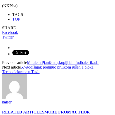
(NKP.ba)
TAGS
TOP
SHARE
Facebook
Twitter
Previous article
Miralem Pjanić najskuplji bh. fudbaler ikada
Next article
57-godišnjak poginuo prilikom rušenja bloka
Termoelektrane u Tuzli
kaiser
RELATED ARTICLES
MORE FROM AUTHOR