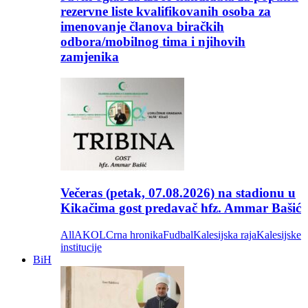
rezervne liste kvalifikovanih osoba za
imenovanje članova biračkih
odbora/mobilnog tima i njihovih
zamjenika
Večeras (petak, 07.08.2026) na stadionu u
Kikačima gost predavač hfz. Ammar Bašić
All
AKOL
Crna hronika
Fudbal
Kalesijska raja
Kalesijske
institucije
BiH