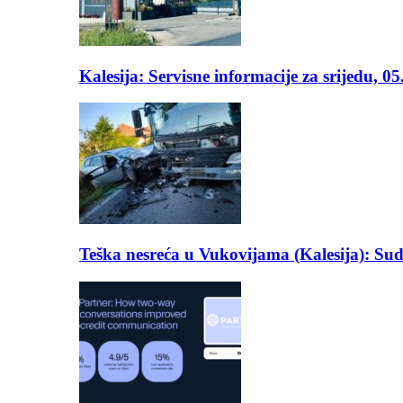
Kalesija: Servisne informacije za srijedu, 0
Teška nesreća u Vukovijama (Kalesija): Suda