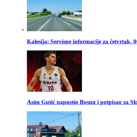
Kalesija: Servisne informacije za četvrtak, 
Asim Gutić napustio Bosnu i potpisao za S