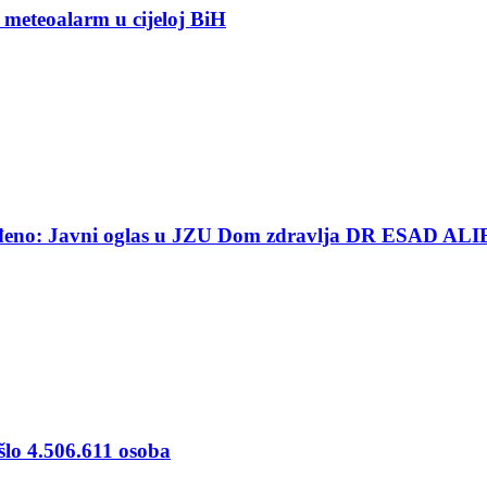
 meteoalarm u cijeloj BiH
ređeno: Javni oglas u JZU Dom zdravlja DR ESAD ALI
šlo 4.506.611 osoba