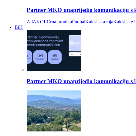
Partner MKO unaprijedio komunikaciju s kli
All
AKOL
Crna hronika
Fudbal
Kalesijska raja
Kalesijske i
BiH
Partner MKO unaprijedio komunikaciju s kli