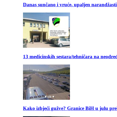
Danas sunčano i vruće, upaljen narandžasti
13 medicinskih sestara/tehničara na neod
Kako izbjeći gužve? Granice BiH u julu pre