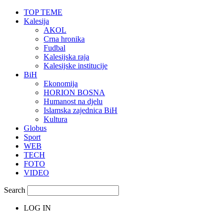
TOP TEME
Kalesija
AKOL
Crna hronika
Fudbal
Kalesijska raja
Kalesijske institucije
BiH
Ekonomija
HORION BOSNA
Humanost na djelu
Islamska zajednica BiH
Kultura
Globus
Sport
WEB
TECH
FOTO
VIDEO
Search
LOG IN