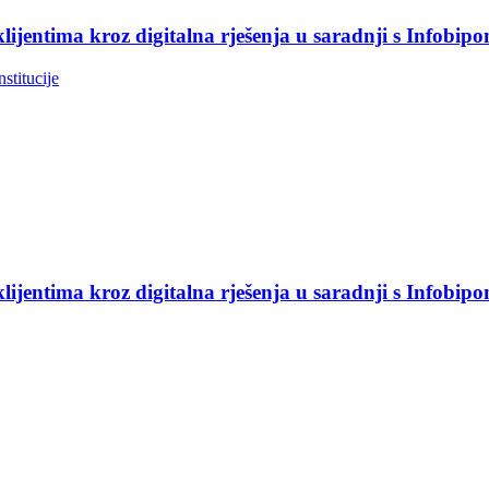
jentima kroz digitalna rješenja u saradnji s Infobip
nstitucije
jentima kroz digitalna rješenja u saradnji s Infobip