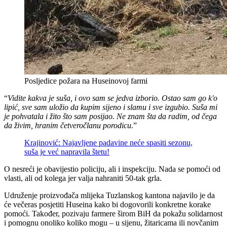
Posljedice požara na Huseinovoj farmi
“
Vidite kakva je suša, i ovo sam se jedva izborio. Ostao sam go k'o
lipić, sve sam uložio da kupim sijeno i slamu i sve izgubio. Suša mi
je pohvatala i žito što sam posijao. Ne znam šta da radim, od čega
da živim, hranim četveročlanu porodicu
.”
Krajinović: Najavljene padavine neće spasiti sezonu,
suša je već napravila štetu!
O nesreći je obavijestio policiju, ali i inspekciju. Nada se pomoći od
vlasti, ali od kolega jer valja nahraniti 50-tak grla.
Udruženje proizvođača mlijeka Tuzlanskog kantona najavilo je da
će večeras posjetiti Huseina kako bi dogovorili konkretne korake
pomoći. Također, pozivaju farmere širom BiH da pokažu solidarnost
i pomognu onoliko koliko mogu – u sijenu, žitaricama ili novčanim