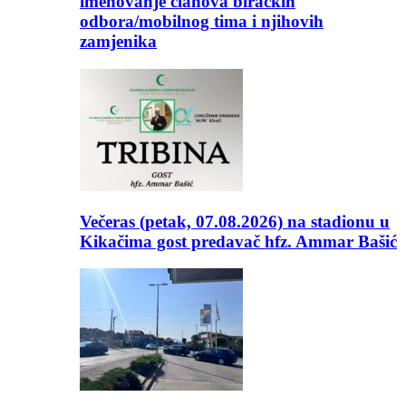
imenovanje članova biračkih
odbora/mobilnog tima i njihovih
zamjenika
Večeras (petak, 07.08.2026) na stadionu u
Kikačima gost predavač hfz. Ammar Bašić