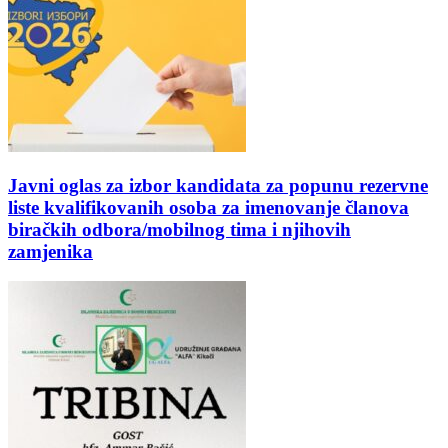
Javni oglas za izbor kandidata za popunu rezervne
liste kvalifikovanih osoba za imenovanje članova
biračkih odbora/mobilnog tima i njihovih
zamjenika