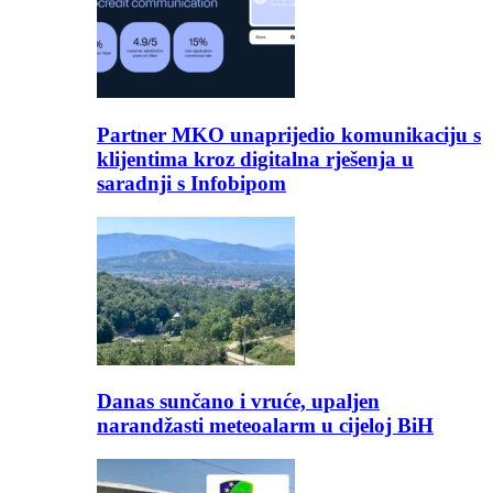
Partner MKO unaprijedio komunikaciju s
klijentima kroz digitalna rješenja u
saradnji s Infobipom
Danas sunčano i vruće, upaljen
narandžasti meteoalarm u cijeloj BiH