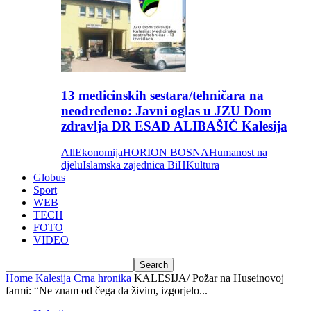
13 medicinskih sestara/tehničara na
neodređeno: Javni oglas u JZU Dom
zdravlja DR ESAD ALIBAŠIĆ Kalesija
All
Ekonomija
HORION BOSNA
Humanost na
djelu
Islamska zajednica BiH
Kultura
Globus
Sport
WEB
TECH
FOTO
VIDEO
Home
Kalesija
Crna hronika
KALESIJA/ Požar na Huseinovoj
farmi: “Ne znam od čega da živim, izgorjelo...