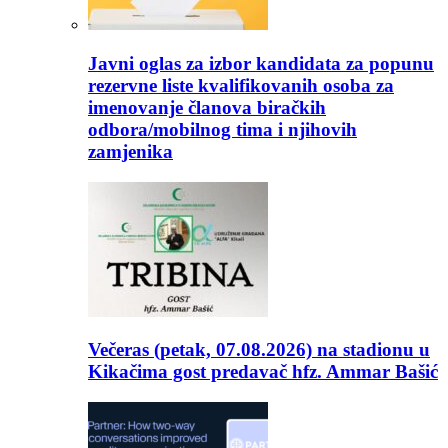
Javni oglas za izbor kandidata za popunu
rezervne liste kvalifikovanih osoba za
imenovanje članova biračkih
odbora/mobilnog tima i njihovih
zamjenika
Večeras (petak, 07.08.2026) na stadionu u
Kikačima gost predavač hfz. Ammar Bašić