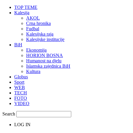
TOP TEME
Kalesija
AKOL
Crna hronika
Fudbal
Kalesijska raja
Kalesijske institucije
BiH
Ekonomija
HORION BOSNA
Humanost na djelu
Islamska zajednica BiH
Kultura
Globus
Sport
WEB
TECH
FOTO
VIDEO
Search
LOG IN