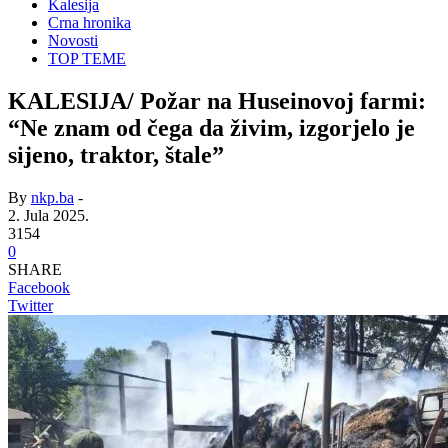
Kalesija
Crna hronika
Novosti
TOP TEME
KALESIJA/ Požar na Huseinovoj farmi:
“Ne znam od čega da živim, izgorjelo je
sijeno, traktor, štale”
By
nkp.ba
-
2. Jula 2025.
3154
0
SHARE
Facebook
Twitter