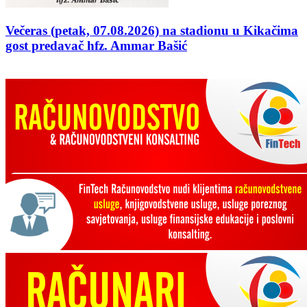
Večeras (petak, 07.08.2026) na stadionu u Kikačima
gost predavač hfz. Ammar Bašić