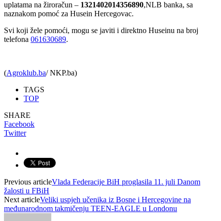
uplatama na žiroračun –
1321402014356890
,NLB banka, sa
naznakom pomoć za Husein Hercegovac.
Svi koji žele pomoći, mogu se javiti i direktno Huseinu na broj
telefona
061630689
.
(
Agroklub.ba
/ NKP.ba)
TAGS
TOP
SHARE
Facebook
Twitter
Previous article
Vlada Federacije BiH proglasila 11. juli Danom
žalosti u FBiH
Next article
Veliki uspjeh učenika iz Bosne i Hercegovine na
međunarodnom takmičenju TEEN-EAGLE u Londonu