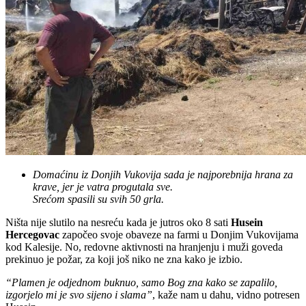
Domaćinu iz Donjih Vukovija sada je najporebnija hrana za
krave, jer je vatra progutala sve.
Srećom spasili su svih 50 grla.
Ništa nije slutilo na nesreću kada je jutros oko 8 sati
Husein
Hercegovac
započeo svoje obaveze na farmi u Donjim Vukovijama
kod Kalesije. No, redovne aktivnosti na hranjenju i muži goveda
prekinuo je požar, za koji još niko ne zna kako je izbio.
“Plamen je odjednom buknuo, samo Bog zna kako se zapalilo,
izgorjelo mi je svo sijeno i slama”
, kaže nam u dahu, vidno potresen