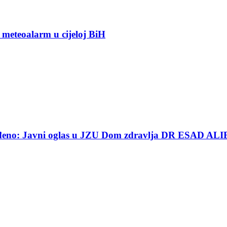
 meteoalarm u cijeloj BiH
ređeno: Javni oglas u JZU Dom zdravlja DR ESAD ALI