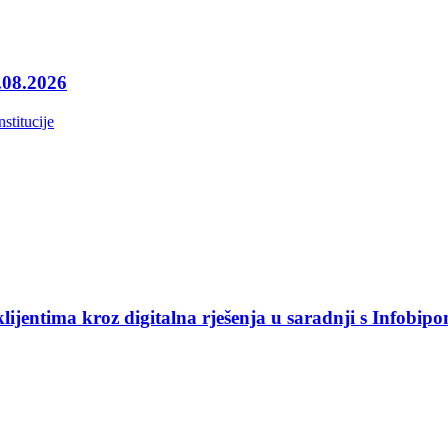
4.08.2026
nstitucije
jentima kroz digitalna rješenja u saradnji s Infobip