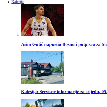
Kalesija
Asim Gutić napustio Bosnu i potpisao za S
Kalesija: Servisne informacije za srijedu, 0