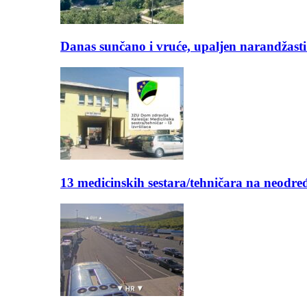
Danas sunčano i vruće, upaljen narandžasti
13 medicinskih sestara/tehničara na neod