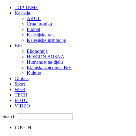
TOP TEME
Kalesija
AKOL
Crna hronika
Fudbal
Kalesijska raja
Kalesijske institucije
BiH
Ekonomija
HORION BOSNA
Humanost na djelu
Islamska zajednica BiH
Kultura
Globus
Sport
WEB
TECH
FOTO
VIDEO
Search
LOG IN