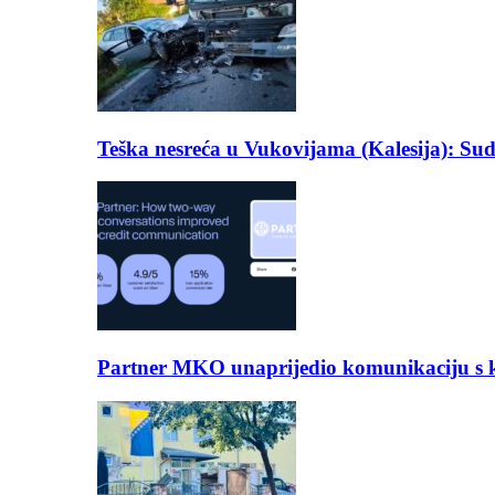
Teška nesreća u Vukovijama (Kalesija): Suda
Partner MKO unaprijedio komunikaciju s kli