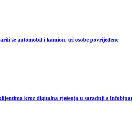
rili se automobil i kamion, tri osobe povrijeđene
jentima kroz digitalna rješenja u saradnji s Infobip