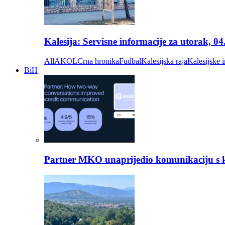
Kalesija: Servisne informacije za utorak, 0
All
AKOL
Crna hronika
Fudbal
Kalesijska raja
Kalesijske i
BiH
Partner MKO unaprijedio komunikaciju s kli