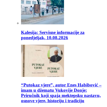
Kalesija: Servisne informacije za
ponedjeljak, 10.08.2026
“Putokaz vjere”, autor Enes Habibović –
imam u džematu Vukovije Donje:
Priručnik koji spaja mektepsku nastavu,
osnove vjere, historiju i tradiciju