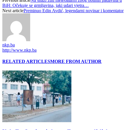
Previous article
Na snazi žuti meteoalarm zbog obilnih padavina u
BiH: Očekuje se grmljavina, jaki udari vjetra…
Next article
Preminuo Edin Avdić, legendarni novinar i komentator
nkp.ba
http://www.nkp.ba
RELATED ARTICLES
MORE FROM AUTHOR