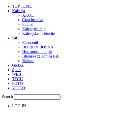
TOP TEME
Kalesija
AKOL
Crna hronika
Fudbal
Kalesijska raja
Kalesijske institucije
BiH
Ekonomija
HORION BOSNA
Humanost na djelu
Islamska zajednica BiH
Kultura
Globus
Sport
WEB
TECH
FOTO
VIDEO
Search
LOG IN