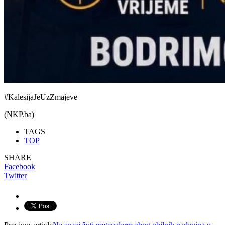
#KalesijaJeUzZmajeve
(NKP.ba)
TAGS
TOP
SHARE
Facebook
Twitter