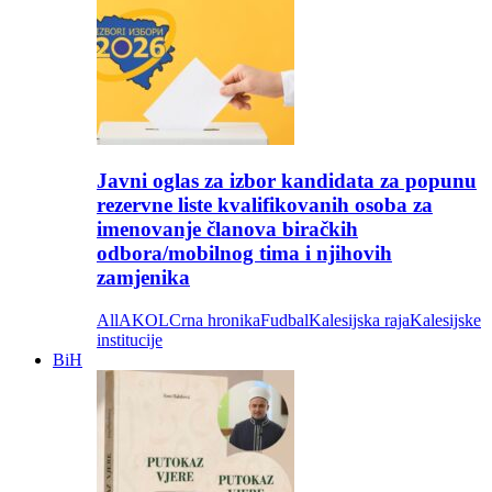
Javni oglas za izbor kandidata za popunu
rezervne liste kvalifikovanih osoba za
imenovanje članova biračkih
odbora/mobilnog tima i njihovih
zamjenika
All
AKOL
Crna hronika
Fudbal
Kalesijska raja
Kalesijske
institucije
BiH