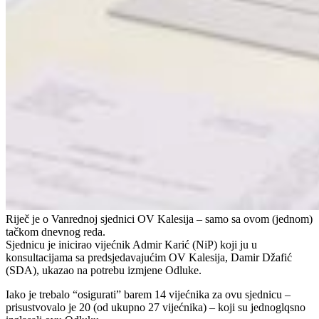
Riječ je o Vanrednoj sjednici OV Kalesija – samo sa ovom (jednom)
tačkom dnevnog reda.
Sjednicu je inicirao vijećnik Admir Karić (NiP) koji ju u
konsultacijama sa predsjedavajućim OV Kalesija, Damir Džafić
(SDA), ukazao na potrebu izmjene Odluke.
Iako je trebalo “osigurati” barem 14 vijećnika za ovu sjednicu –
prisustvovalo je 20 (od ukupno 27 vijećnika) – koji su jednoglqsno