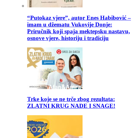
“Putokaz vjere”, autor Enes Habibović –
imam u džematu Vukovije Donje:
Priručnik koji spaja mektepsku nastavu,
osnove vjere, historiju i tradiciju
Trke koje se ne trče zbog rezultata:
ZLATNI KRUG NADE I SNAGE!