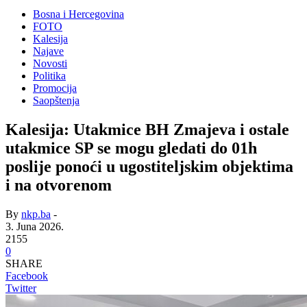
Bosna i Hercegovina
FOTO
Kalesija
Najave
Novosti
Politika
Promocija
Saopštenja
Kalesija: Utakmice BH Zmajeva i ostale
utakmice SP se mogu gledati do 01h
poslije ponoći u ugostiteljskim objektima
i na otvorenom
By
nkp.ba
-
3. Juna 2026.
2155
0
SHARE
Facebook
Twitter