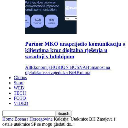
Partner MKO unaprijedio komunikaciju s
klijentima kroz digitalna rješenja u
saradnji s Infobipom
All
Ekonomija
HORION BOSNA
Humanost na
djelu
Islamska zajednica BiH
Kultura
Globus
Sport
WEB
TECH
FOTO
VIDEO
Home
Bosna i Hercegovina
Kalesija: Utakmice BH Zmajeva i
ostale utakmice SP se mogu gledati do...