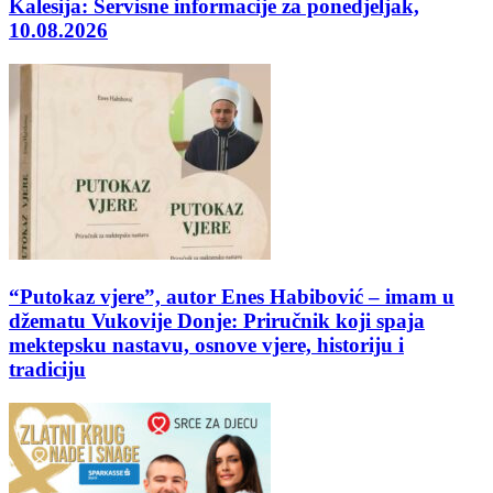
Kalesija: Servisne informacije za ponedjeljak,
10.08.2026
“Putokaz vjere”, autor Enes Habibović – imam u
džematu Vukovije Donje: Priručnik koji spaja
mektepsku nastavu, osnove vjere, historiju i
tradiciju