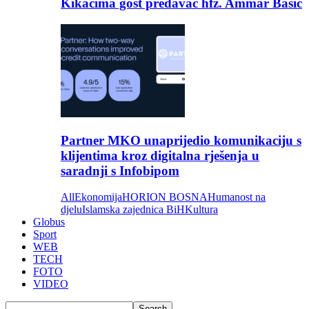
Kikačima gost predavač hfz. Ammar Bašić
Partner MKO unaprijedio komunikaciju s
klijentima kroz digitalna rješenja u
saradnji s Infobipom
All
Ekonomija
HORION BOSNA
Humanost na
djelu
Islamska zajednica BiH
Kultura
Globus
Sport
WEB
TECH
FOTO
VIDEO