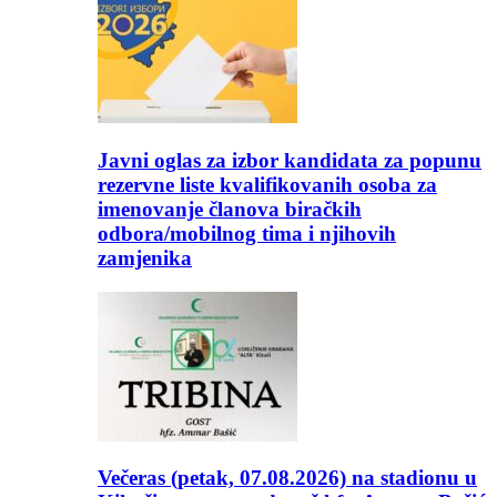
Javni oglas za izbor kandidata za popunu
rezervne liste kvalifikovanih osoba za
imenovanje članova biračkih
odbora/mobilnog tima i njihovih
zamjenika
Večeras (petak, 07.08.2026) na stadionu u