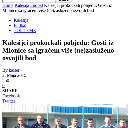
Home
Kalesija
Fudbal
Kalesijci prokockali pobjedu: Gosti iz
Mionice sa igračem više (ne)zasluženo osvojili bod
Kalesija
Fudbal
TOP TEME
Kalesijci prokockali pobjedu: Gosti iz
Mionice sa igračem više (ne)zasluženo
osvojili bod
By
kaiser
-
2. Maja 2015.
550
0
SHARE
Facebook
Twitter