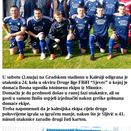
U subotu (2.maja) na Gradskom stadionu u Kalesiji odigrana je
utakmica 24. kola u okviru Druge lige FBiH “Sjever” u kojoj je
domaća Bosna ugostila istoimenu ekipu iz Mionice.
Domaćin je do prednosti došao u ranoj fazi utakmice, ali su
gosti u samom finišu uspjeli izjednačiti nakon greške golmana
domaće ekipe.
Treba napomenuti da je kalesijska ekipa cijelo drugo
poluvrijeme igrala sa igračem manje, nakon što je Šljivić u 41.
minuti utakmice zaradio drugi žuti karton.