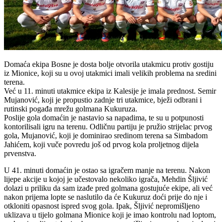
Domaća ekipa Bosne je dosta bolje otvorila utakmicu protiv gostiju
iz Mionice, koji su u ovoj utakmici imali velikih problema na sredini
terena.
Već u 11. minuti utakmice ekipa iz Kalesije je imala prednost. Semir
Mujanović, koji je propustio zadnje tri utakmice, bježi odbrani i
rutinski pogađa mrežu golmana Kukuruza.
Poslije gola domaćin je nastavio sa napadima, te su u potpunosti
kontorilisali igru na terenu. Odličnu partiju je pružio strijelac prvog
gola, Mujanović, koji je dominirao sredinom terena sa Simbadom
Jahićem, koji vuče povredu još od prvog kola proljetnog dijela
prvenstva.
U 41. minuti domaćin je ostao sa igračem manje na terenu. Nakon
lijepe akcije u kojoj je učestovalo nekoliko igrača, Mehdin Šljivić
dolazi u priliku da sam izađe pred golmana gostujuće ekipe, ali već
nakon prijema lopte se naslutilo da će Kukuruz doći prije do nje i
otkloniti opasnost ispred svog gola. Ipak, Šljivić nepromišljeno
uklizava u tijelo golmana Mionice koji je imao kontrolu nad loptom,