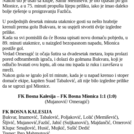
Nakon što je ušao sa klupe, Samir Memišević je bio opasan po gol
Mionice, a u 75. minuti propušta lijepu priliku, iako je imao daleko
bolje rješenje u proigravanju Fazlića.
U posljednjih desetak minuta utakmice gosti su nešto hrabrije
krenuli prema golu Bukvara, te su uspjeli stvoriti dvije izgledne
prilike.
Kada su svi pomislili da će Bosna upisati novu domaću pobjedu, u
89. minuti utakmice, u naizgled bezopasnom napadu, Mionica
postiže gol.
Vedad Omeragić iz očaja šutira sa dvadesetak metara, lopta prolazi
pored odbrambenih igrača, i dolazi do golmana Bukvara, koji je
odlučio hvatati ovu loptu, ali ona mu ispada iz ruku i završava u
mreži.
Nakon gola se igralo još tri minute, kada je u napad krenuo i stoper
domaće ekipe, kapiten Suad Tabalović, ali nije bilo izgledne prilike
da se ugrozi gol Mionice.
FK Bosna Kalesija – FK Bosna Mionica 1:1 (1:0)
(Mujanović/ Omeragić)
FK BOSNA KALESIJA
Bukvar, Imamović, Tabalović, Poljaković, Lolić (Memišević),
Šljivić, Mujanović,Fazlić, Jahić (Suljkanović), Majdančić, Omerović
Klupa: Smajlović, Husić, Mujkić, Sušić Dedić
Trener: Ibro Mahmutović