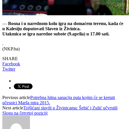
—
Bosna i u narednom kolu igra na domaćem terenu, kada će
u Kalesiju doputovati Slaven iz Živinica.
Utakmica se igra naredne subote (9.aprila) u 17.00 sati.
.
(NKP.ba)
SHARE
Facebook
Twitter
Previous article
Potrebna hitna sanacija puta kojim će se kretati
učesnici Marša mira 2015.
Next article
Tojšićani slavili u Živinicama: Šehić i Zulić učvrstili
Slogu na četvrtoj poziciji