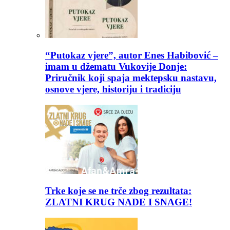
“Putokaz vjere”, autor Enes Habibović –
imam u džematu Vukovije Donje:
Priručnik koji spaja mektepsku nastavu,
osnove vjere, historiju i tradiciju
Trke koje se ne trče zbog rezultata:
ZLATNI KRUG NADE I SNAGE!