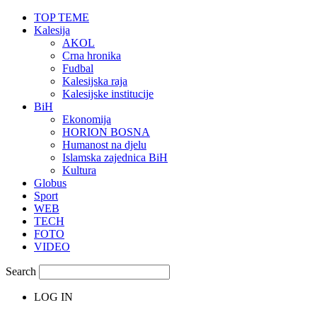
TOP TEME
Kalesija
AKOL
Crna hronika
Fudbal
Kalesijska raja
Kalesijske institucije
BiH
Ekonomija
HORION BOSNA
Humanost na djelu
Islamska zajednica BiH
Kultura
Globus
Sport
WEB
TECH
FOTO
VIDEO
Search
LOG IN