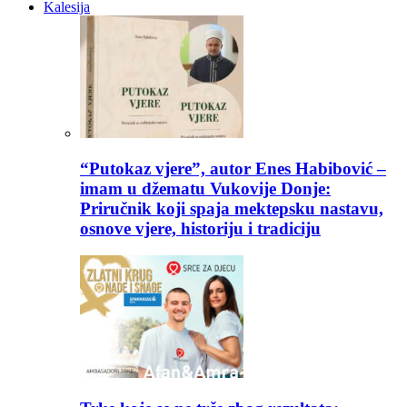
Kalesija
“Putokaz vjere”, autor Enes Habibović –
imam u džematu Vukovije Donje:
Priručnik koji spaja mektepsku nastavu,
osnove vjere, historiju i tradiciju