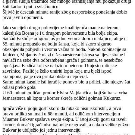
a glavni sudija utakmice bez mnogo razmišljanja mu pokazuje drugi
žuti karton i put u svlačionicu.
Šljivić je desetak minuta ranije zbog nesportskog ponašanja dobio
prvu javnu opomenu.
Iako su cijelo drugo poluvrijeme imali igrača manje na terenu,
kalesijska Bosna je i u drugom poluvremenu bila bolja ekipa.
Sadžid Fazlić je odigrao još jednu veoma dobru utakmicu, ali je u
55. minuti propustio najbolju šansu, koja bi skoro sigurno
obezbjedila pobjedu i veoma važna tri boda. Nakon kobinacije sa
Jahićem, Mujanović ulazi u šesnaestereac iskosa sa lijeve strane i
navlači na sebe dva odbrambena igrača i golmana, te nesebično
upošljava Fazlića koji se nalazio u petercu. Umjesto rutinske
završnice, Fazlić je želio umiriti loptu koja mu bježi ispod
krampona, pa je ova prilika otišla u nepovrat.
Samo minut kasnije isti igrač je ponovo bio u prilici, alio njegov šut
odlazi preko gola.
U 60. minuti odličan prodor Elvira Majdančića, koji šutira sa vrha
šesnaesterca ali loptu u korner skreće odlični golman Kukuruz.
Igrača više u polju gosti skoro da nikako nisu iskoristili, a prvu
pravu priliku su imali u 68. minuti, ali odličnom intervencijom
Muamer Bukvar spašava svoju ekipu. U istoj akciji gosti su izveli
korner, domaći igrači nisu najbolje reagovali, a nakon velike gužve
Bukvar je ubilježio još jednu intervenciju.