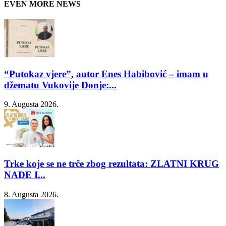
EVEN MORE NEWS
“Putokaz vjere”, autor Enes Habibović – imam u
džematu Vukovije Donje:...
9. Augusta 2026.
Trke koje se ne trče zbog rezultata: ZLATNI KRUG
NADE I...
8. Augusta 2026.