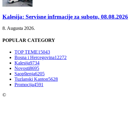
Kalesija: Servisne infrmacije za subotu, 08.08.2026
8. Augusta 2026.
POPULAR CATEGORY
TOP TEME
15043
Bosna i Hercegovina
12272
Kalesija
9734
Novosti
8695
Saopštenja
6205
Tuzlanski Kanton
5628
Promocija
4591
©