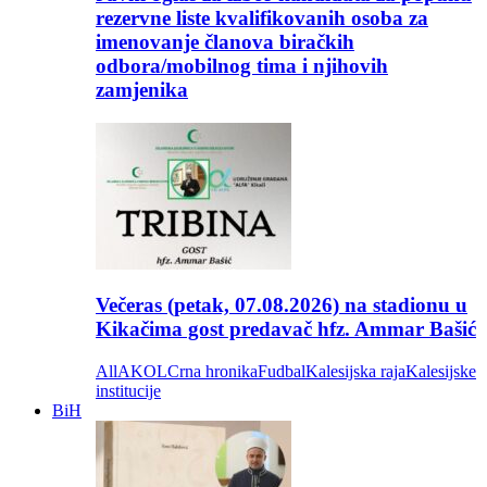
rezervne liste kvalifikovanih osoba za
imenovanje članova biračkih
odbora/mobilnog tima i njihovih
zamjenika
Večeras (petak, 07.08.2026) na stadionu u
Kikačima gost predavač hfz. Ammar Bašić
All
AKOL
Crna hronika
Fudbal
Kalesijska raja
Kalesijske
institucije
BiH