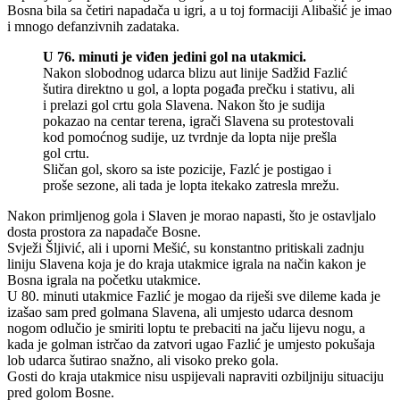
Bosna bila sa četiri napadača u igri, a u toj formaciji Alibašić je imao
i mnogo defanzivnih zadataka.
U 76. minuti je viđen jedini gol na utakmici.
Nakon slobodnog udarca blizu aut linije Sadžid Fazlić
šutira direktno u gol, a lopta pogađa prečku i stativu, ali
i prelazi gol crtu gola Slavena. Nakon što je sudija
pokazao na centar terena, igrači Slavena su protestovali
kod pomoćnog sudije, uz tvrdnje da lopta nije prešla
gol crtu.
Sličan gol, skoro sa iste pozicije, Fazlć je postigao i
proše sezone, ali tada je lopta itekako zatresla mrežu.
Nakon primljenog gola i Slaven je morao napasti, što je ostavljalo
dosta prostora za napadače Bosne.
Svježi Šljivić, ali i uporni Mešić, su konstantno pritiskali zadnju
liniju Slavena koja je do kraja utakmice igrala na način kakon je
Bosna igrala na početku utakmice.
U 80. minuti utakmice Fazlić je mogao da riješi sve dileme kada je
izašao sam pred golmana Slavena, ali umjesto udarca desnom
nogom odlučio je smiriti loptu te prebaciti na jaču lijevu nogu, a
kada je golman istrčao da zatvori ugao Fazlić je umjesto pokušaja
lob udarca šutirao snažno, ali visoko preko gola.
Gosti do kraja utakmice nisu uspijevali napraviti ozbiljniju situaciju
pred golom Bosne.