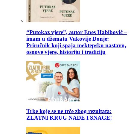
“Putokaz vjere”, autor Enes Habibović –
imam u džematu Vukovije Donje:
Priručnik koji spaja mektepsku nastavu,
osnove vjere, historiju i tradiciju
Trke koje se ne trče zbog rezultata:
ZLATNI KRUG NADE I SNAGE!