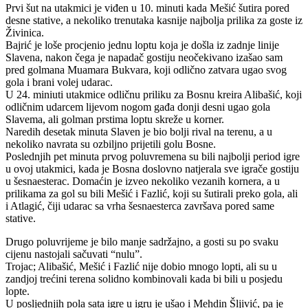
Prvi šut na utakmici je viđen u 10. minuti kada Mešić šutira pored
desne stative, a nekoliko trenutaka kasnije najbolja prilika za goste iz
Živinica.
Bajrić je loše procjenio jednu loptu koja je došla iz zadnje linije
Slavena, nakon čega je napadač gostiju neočekivano izašao sam
pred golmana Muamara Bukvara, koji odlično zatvara ugao svog
gola i brani volej udarac.
U 24. miniuti utakmice odličnu priliku za Bosnu kreira Alibašić, koji
odličnim udarcem lijevom nogom gađa donji desni ugao gola
Slavema, ali golman prstima loptu skreže u korner.
Naredih desetak minuta Slaven je bio bolji rival na terenu, a u
nekoliko navrata su ozbiljno prijetili golu Bosne.
Poslednjih pet minuta prvog poluvremena su bili najbolji period igre
u ovoj utakmici, kada je Bosna doslovno natjerala sve igrače gostiju
u šesnaesterac. Domaćin je izveo nekoliko vezanih kornera, a u
prilikama za gol su bili Mešić i Fazlić, koji su šutirali preko gola, ali
i Atlagić, čiji udarac sa vrha šesnaesterca završava pored same
stative.
Drugo poluvrijeme je bilo manje sadržajno, a gosti su po svaku
cijenu nastojali sačuvati “nulu”.
Trojac; Alibašić, Mešić i Fazlić nije dobio mnogo lopti, ali su u
zandjoj trećini terena solidno kombinovali kada bi bili u posjedu
lopte.
U posljednjih pola sata igre u igru je ušao i Mehdin Šljivić, pa je