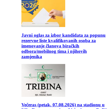
Javni oglas za izbor kandidata za popunu
rezervne liste kvalifikovanih osoba za
imenovanje članova biračkih
odbora/mobilnog tima i njihovih
zamjenika
Večeras (petak, 07.08.2026) na stadionu u