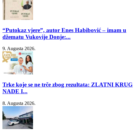
“Putokaz vjere”, autor Enes Habibović – imam u
džematu Vukovije Donje:...
9. Augusta 2026.
Trke koje se ne trče zbog rezultata: ZLATNI KRUG
NADE I...
8. Augusta 2026.