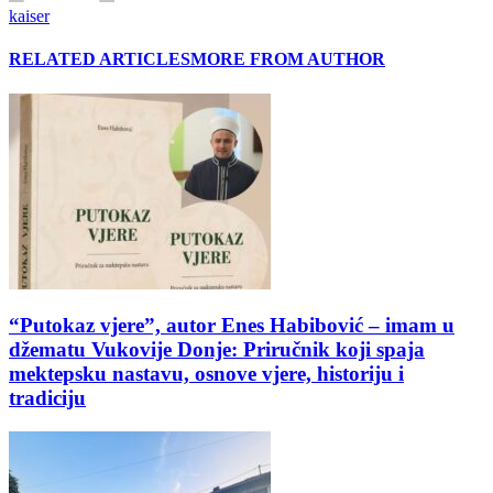
kaiser
RELATED ARTICLES
MORE FROM AUTHOR
“Putokaz vjere”, autor Enes Habibović – imam u
džematu Vukovije Donje: Priručnik koji spaja
mektepsku nastavu, osnove vjere, historiju i
tradiciju