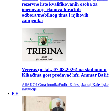
rezervne liste kvalifikovanih osoba za
imenovanje članova biračkih
odbora/mobilnog tima i njihovih
zamjenika
Večeras (petak, 07.08.2026) na stadionu u
Kikačima gost predavač hfz. Ammar Bašić
All
AKOL
Crna hronika
Fudbal
Kalesijska raja
Kalesijske
institucije
BiH