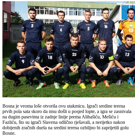
Bosna je veoma loše otvorila ovu utakmicu. Igrači sredine terena
prvih pola sata skoro da nisu došli u posjed lopte, a igra se zasnivala
na dugim pasevima iz zadnje linije prema Alibašiću, Mešiću i
Fazliću, što su igrači Slavena odlično rješavali, a nerijetko nakon
dobijenih zračnih duela na sredini terena ozbiljno bi zaprijetili golu
Bosne.