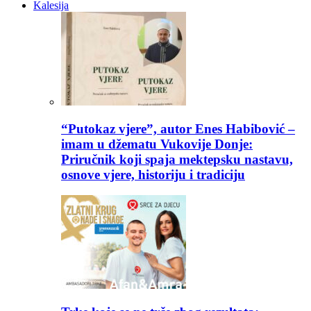
Kalesija
“Putokaz vjere”, autor Enes Habibović –
imam u džematu Vukovije Donje:
Priručnik koji spaja mektepsku nastavu,
osnove vjere, historiju i tradiciju