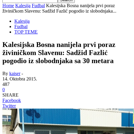
Home
Kalesija
Fudbal
Kalesijska Bosna nanijela prvi poraz
živiničkom Slavenu: Sadžid Fazlić pogodio iz slobodnjaka...
Kalesija
Fudbal
TOP TEME
Kalesijska Bosna nanijela prvi poraz
živiničkom Slavenu: Sadžid Fazlić
pogodio iz slobodnjaka sa 30 metara
By
kaiser
-
14. Oktobra 2015.
487
0
SHARE
Facebook
Twitter