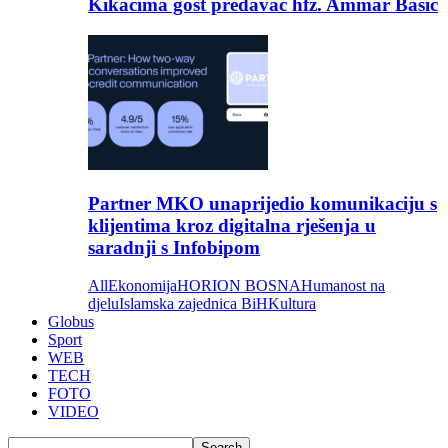
Kikačima gost predavač hfz. Ammar Bašić
Partner MKO unaprijedio komunikaciju s
klijentima kroz digitalna rješenja u
saradnji s Infobipom
All
Ekonomija
HORION BOSNA
Humanost na
djelu
Islamska zajednica BiH
Kultura
Globus
Sport
WEB
TECH
FOTO
VIDEO