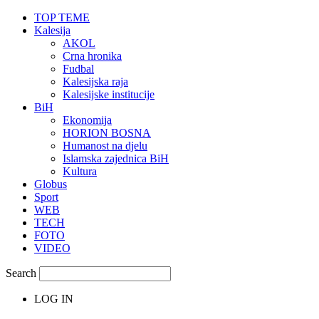
TOP TEME
Kalesija
AKOL
Crna hronika
Fudbal
Kalesijska raja
Kalesijske institucije
BiH
Ekonomija
HORION BOSNA
Humanost na djelu
Islamska zajednica BiH
Kultura
Globus
Sport
WEB
TECH
FOTO
VIDEO
Search
LOG IN