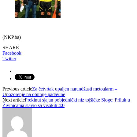
(NKP.ba)
SHARE
Facebook
Twitter
Previous article
Za četvrtak upaljen narandžasti metoalarm –
Upozorenje na obilnije padavine
Next article
Prekinut sjajan pobjednički niz tojšićke Sloge: Priluk u
Živinicama slavio sa visokih 4:0