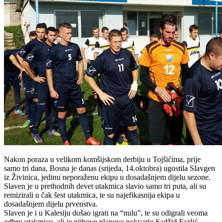
Nakon poraza u velikom komšijskom derbiju u Tojšićima, prije
samo tri dana, Bosna je danas (srijeda, 14.oktobra) ugostila Slavgen
iz Živinica, jedinu neporaženu ekipu u dosadašnjem dijelu sezone.
Slaven je u prethodnih devet utakmica slavio samo tri puta, ali su
remizirali u čak šest utakmica, te su najefikasnija ekipa u
dosadašnjem dijelu prvenstva.
Slaven je i u Kalesiju došao igrati na “nulu”, te su odigrali veoma
odbru utakmicu, ali je njihove planove pokvario Sadžid Fazlić