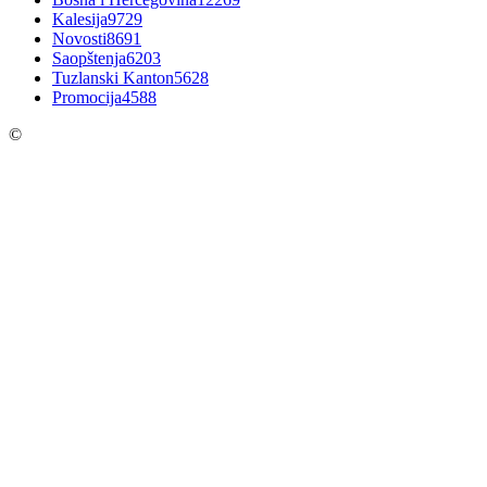
Kalesija
9729
Novosti
8691
Saopštenja
6203
Tuzlanski Kanton
5628
Promocija
4588
©