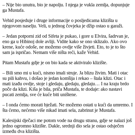
– Nije bio unutra, bio je napolju. I njega je vukla zemlja, dopunjuje
ga Mustafa.
Vehid posjeduje i druge informacije o posljedicama klizišta u
njegovom naselju. Veli, u jednog čovjeka je džip ostao u garaži.
– Jedan potporni zid od Sifeta je pukao, i gore u Elvira, šadrvan je,
eno ga u Hibinoj dole avliji. Vidite kako se ono sklizalo. Ako ovo
krene, kuće odoše, ne možemo ovdje više živjeti. Eto, to je to što
sam ja ispričao. Nemam više ništa reći, kaže Vehid.
Pitam Mustafu gdje je on bio kada se aktiviralo klizište.
– Bili smo mi u kući, nismo imali struje. Ja blizu živim. Mati i otac
su pili kahvu, i došao je jedan komšija i rekao – štala klizi. Otac i
mati izađu ovdje, stoje i gledaju, gledaju, gledaju… I na kraju brdo
poče da klizi. Kiša je bila, priča Mustafa, te dodaje: ako nastavi
pucati zemlja, sve će kuće biti uništene.
– I onda ćemo morati bježati. Ne možemo ostati u kući da umremo. I
šta ćemo, nećemo više nikad imati sela, zabrinut je Mustafa.
Kalesijski dječaci me potom vode na drugu stranu, gdje se nalazi još
jedno ogromno klizište. Dakle, srednji dio sela je ostao odsječen
između dva klizišta.