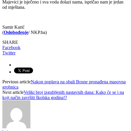
Majevici je isječeno i sva voda dolazi nama, ispričao nam je jedan
od mještana.
Samir Karić
(
Oslobođenje
/ NKP.ba)
SHARE
Facebook
Twitter
Previous article
Nakon poplava na obali Bosne pronađena masovna
grobnica
Next article
Veliki broj izgubljenih nastavnih dana: Kako će se i na
koji način završiti školska godina!?