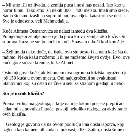
– Mi smo išli uz livadu, a zemlja puca i nosi nas nazad. Isto kao u
horor filmu. Tako smo išli nekih 300 – 400 metara. Imali smo sreće.
Samo što smo izašli na suprotni put, ova cijela katastrofa se desila.
Sve je odneseno, veli Mehmedalija.
Kuća Ahmeta Osmanovića se nalazi između dva klizišta.
Pomjeranjem zemlje počeo je da puca krov i zemlja oko kuće. On i
supruga Haza ne smiju noćiti u kući. Spavaju u kući kod komšije.
– Želimo da neko dođe, da ispita ovo sto posto i da nam kaže šta da
radimo. Neka kažu možemo li ili ne možemo živjeti ovdje. Evo, ove
kuće gore su sve krenule, kaže Ahmet.
Osim njegove kuće, aktiviranjem dva ogromna klizišta ugroženo je
još 150 kuća u ovom mjestu. Oni najugroženiji su evakuisani.
Stanovnici koji su ostali da žive u selu sa strahom gledaju u nebo.
Šta je uzrok klizišta?
Prema tvrdnjama geologa, a koje nam je tokom posjete prepričao
jedan od stanovnika Paraća, postoji nekoliko razloga za aktiviranje
ovih klizišta.
– Geolog je govorio da na ovom području ima dosta laporca, koji
izgleda kao kamen, ali kada se pokvasi, klizi. Zatim, dosta šume na