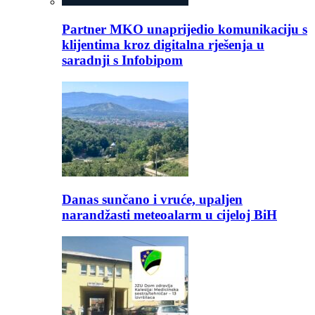
Partner MKO unaprijedio komunikaciju s
klijentima kroz digitalna rješenja u
saradnji s Infobipom
Danas sunčano i vruće, upaljen
narandžasti meteoalarm u cijeloj BiH