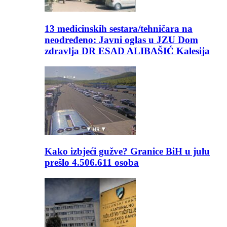
13 medicinskih sestara/tehničara na
neodređeno: Javni oglas u JZU Dom
zdravlja DR ESAD ALIBAŠIĆ Kalesija
Kako izbjeći gužve? Granice BiH u julu
prešlo 4.506.611 osoba