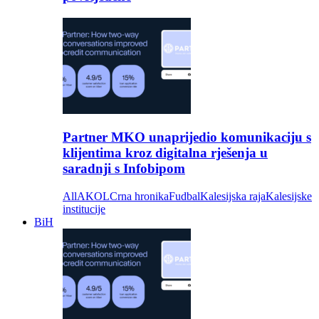
Partner MKO unaprijedio komunikaciju s
klijentima kroz digitalna rješenja u
saradnji s Infobipom
All
AKOL
Crna hronika
Fudbal
Kalesijska raja
Kalesijske
institucije
BiH