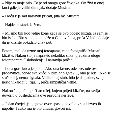
– Nije to moje bilo. To je od onoga gore čovjeka. On živi u onoj
kući gdje je veliki dimnjak, dodaje Mustafa.
– Hoću l’ ja sad nastaviti pričati, pita me Mustafa.
– Hajde, nastavi, kažem.
– Mi smo bili kod jedne kone kada se ovo počelo klizati. Ja sam se
bio iselio. Bio sam kod amidže u Čaklovićima, priča Vehid i dodaje
da je klizište pokidalo čitav put.
Potom, moli da uzme moj fotoaparat, te da fotografiše Mustafu i
klizište. Nakon što je napravio nekoliko slika, preuzima ulogu
fotoreportera Oslobođenja. I nastavlja pričati.
– I ona gore kuća je pukla. Ako ona krene, ode sve, ode ova
prodavnica, odoše sve kuće. Vidite ono gore? E, ono je relej. Ako se
sruši relej, nema signala. Vidite onaj stub, htio je da padne, sve je
nešto vikalo fiju, fiju…, priča simpatični Vehid.
Nakon što je fotografisao relej, kojem prijeti klizište, nastavlja
govoriti o posljedicama ove prirodne nesreće.
– Jedan čovjek je njegove ovce spasio, odvalio vrata i izveo ih
napolje. I cuko mu je bio unutra, govori mi.