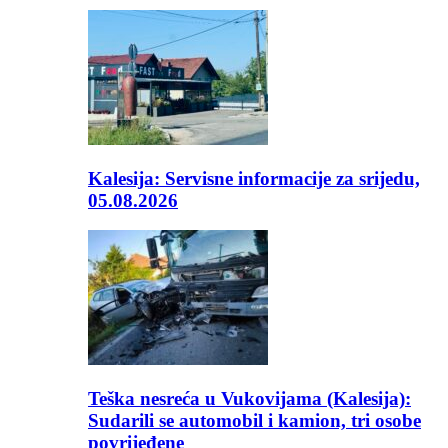
Kalesija: Servisne informacije za srijedu,
05.08.2026
Teška nesreća u Vukovijama (Kalesija):
Sudarili se automobil i kamion, tri osobe
povrijeđene