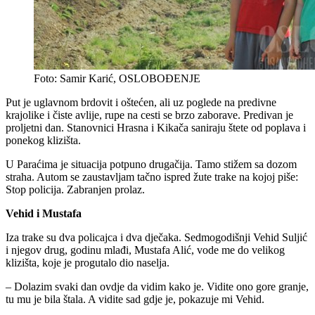
Foto: Samir Karić, OSLOBOĐENJE
Put je uglavnom brdovit i oštećen, ali uz poglede na predivne
krajolike i čiste avlije, rupe na cesti se brzo zaborave. Predivan je
proljetni dan. Stanovnici Hrasna i Kikača saniraju štete od poplava i
ponekog klizišta.
U Paraćima je situacija potpuno drugačija. Tamo stižem sa dozom
straha. Autom se zaustavljam tačno ispred žute trake na kojoj piše:
Stop policija. Zabranjen prolaz.
Vehid i Mustafa
Iza trake su dva policajca i dva dječaka. Sedmogodišnji Vehid Suljić
i njegov drug, godinu mlađi, Mustafa Alić, vode me do velikog
klizišta, koje je progutalo dio naselja.
– Dolazim svaki dan ovdje da vidim kako je. Vidite ono gore granje,
tu mu je bila štala. A vidite sad gdje je, pokazuje mi Vehid.