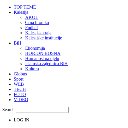
TOP TEME
Kalesija
AKOL
Crna hronika
Fudbal
Kalesijska raja
Kalesijske institucije
BiH
Ekonomija
HORION BOSNA
Humanost na djelu
Islamska zajednica BiH
Kultura
Globus
Sport
WEB
TECH
FOTO
VIDEO
Search
LOG IN