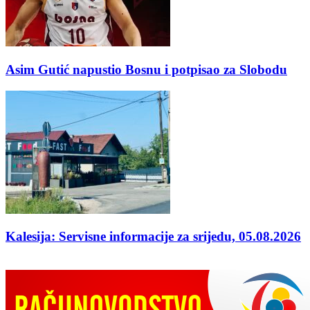
Asim Gutić napustio Bosnu i potpisao za Slobodu
Kalesija: Servisne informacije za srijedu, 05.08.2026