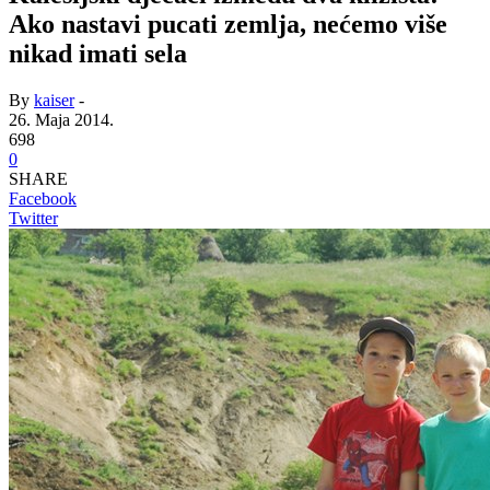
Ako nastavi pucati zemlja, nećemo više
nikad imati sela
By
kaiser
-
26. Maja 2014.
698
0
SHARE
Facebook
Twitter