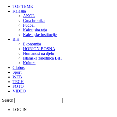
TOP TEME
Kalesija
AKOL
Crna hronika
Fudbal
Kalesijska raja
Kalesijske institucije
BiH
Ekonomija
HORION BOSNA
Humanost na djelu
Islamska zajednica BiH
Kultura
Globus
Sport
WEB
TECH
FOTO
VIDEO
Search
LOG IN