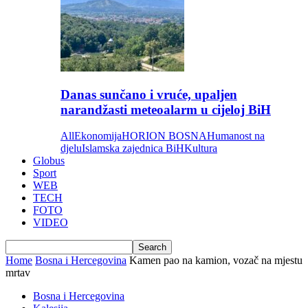
Danas sunčano i vruće, upaljen
narandžasti meteoalarm u cijeloj BiH
All
Ekonomija
HORION BOSNA
Humanost na
djelu
Islamska zajednica BiH
Kultura
Globus
Sport
WEB
TECH
FOTO
VIDEO
Home
Bosna i Hercegovina
Kamen pao na kamion, vozač na mjestu
mrtav
Bosna i Hercegovina