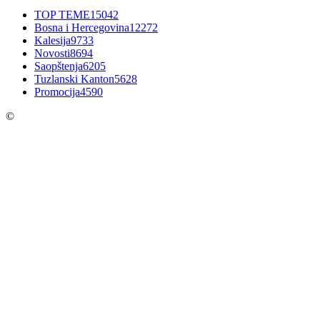
TOP TEME
15042
Bosna i Hercegovina
12272
Kalesija
9733
Novosti
8694
Saopštenja
6205
Tuzlanski Kanton
5628
Promocija
4590
©