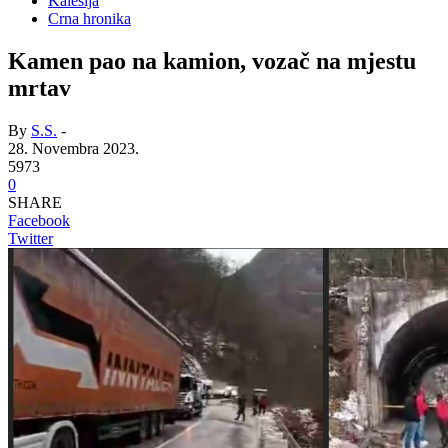
Kalesija
Crna hronika
Kamen pao na kamion, vozač na mjestu
mrtav
By
S.S.
-
28. Novembra 2023.
5973
0
SHARE
Facebook
Twitter