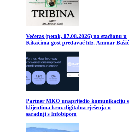
Večeras (petak, 07.08.2026) na stadionu u
Kikačima gost predavač hfz. Ammar Bašić
Partner MKO unaprijedio komunikaciju s
klijentima kroz digitalna rješenja u
saradnji s Infobipom