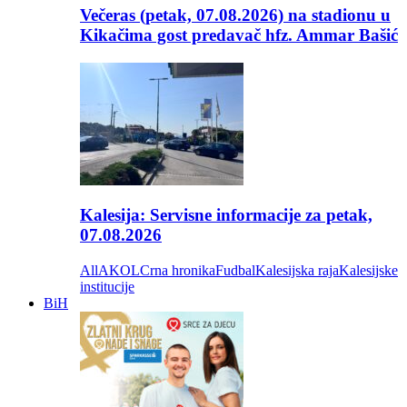
Večeras (petak, 07.08.2026) na stadionu u
Kikačima gost predavač hfz. Ammar Bašić
Kalesija: Servisne informacije za petak,
07.08.2026
All
AKOL
Crna hronika
Fudbal
Kalesijska raja
Kalesijske
institucije
BiH