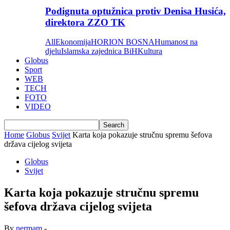
Podignuta optužnica protiv Denisa Husića,
direktora ZZO TK
All
Ekonomija
HORION BOSNA
Humanost na
djelu
Islamska zajednica BiH
Kultura
Globus
Sport
WEB
TECH
FOTO
VIDEO
Home
Globus
Svijet
Karta koja pokazuje stručnu spremu šefova
država cijelog svijeta
Globus
Svijet
Karta koja pokazuje stručnu spremu
šefova država cijelog svijeta
By
nermam
-