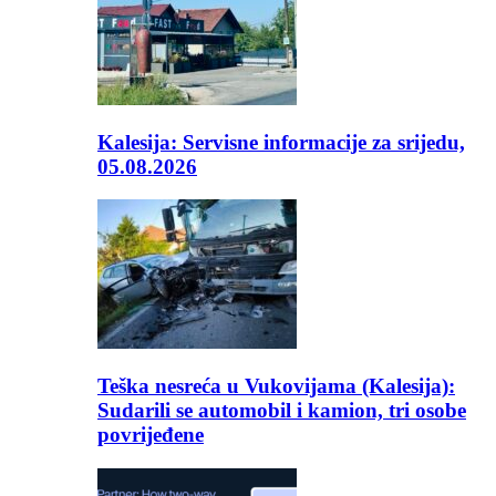
Kalesija: Servisne informacije za srijedu,
05.08.2026
Teška nesreća u Vukovijama (Kalesija):
Sudarili se automobil i kamion, tri osobe
povrijeđene