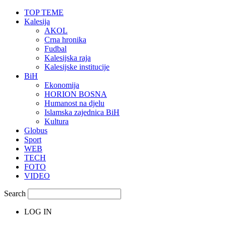
TOP TEME
Kalesija
AKOL
Crna hronika
Fudbal
Kalesijska raja
Kalesijske institucije
BiH
Ekonomija
HORION BOSNA
Humanost na djelu
Islamska zajednica BiH
Kultura
Globus
Sport
WEB
TECH
FOTO
VIDEO
Search
LOG IN