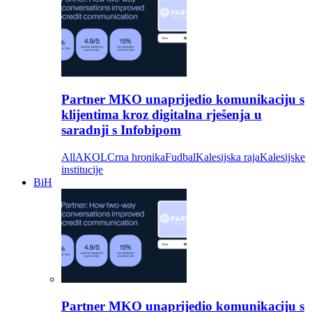
Partner MKO unaprijedio komunikaciju s
klijentima kroz digitalna rješenja u
saradnji s Infobipom
All
AKOL
Crna hronika
Fudbal
Kalesijska raja
Kalesijske
institucije
BiH
Partner MKO unaprijedio komunikaciju s