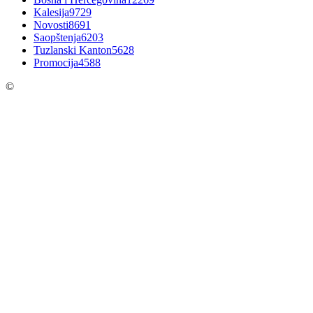
Kalesija
9729
Novosti
8691
Saopštenja
6203
Tuzlanski Kanton
5628
Promocija
4588
©