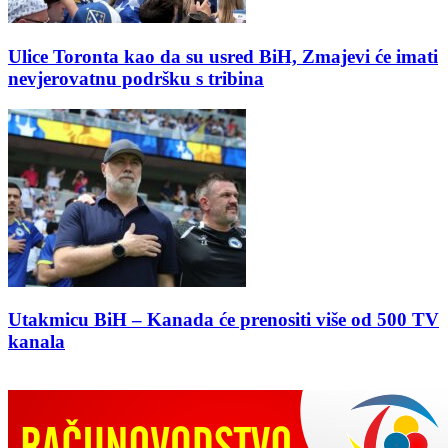
Ulice Toronta kao da su usred BiH, Zmajevi će imati
nevjerovatnu podršku s tribina
Utakmicu BiH – Kanada će prenositi više od 500 TV
kanala