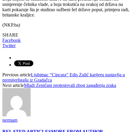
usmjerenje čelnika vlade, a boja trokutića na svakoj od država na
karti pokazuje šta je studirao sužbeni šef države poput, primjera radi,
britanske kraljice.
(NKP.ba)
SHARE
Facebook
Twitter
Previous article
Ljubimac “Cincara” Edis Zulić karijeru nastavlja u
premijerligašu iz Gradačca
Next article
Mladi Zeničani protestovali zbog zagađenja zraka
nermam
RELATED ARTICLES
MORE FROM AUTHOR