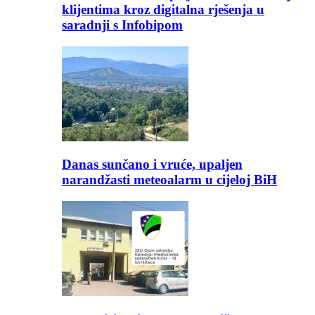
klijentima kroz digitalna rješenja u
saradnji s Infobipom
Danas sunčano i vruće, upaljen
narandžasti meteoalarm u cijeloj BiH