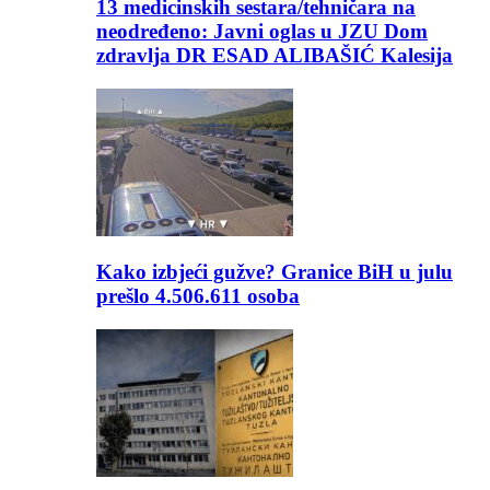
13 medicinskih sestara/tehničara na
neodređeno: Javni oglas u JZU Dom
zdravlja DR ESAD ALIBAŠIĆ Kalesija
Kako izbjeći gužve? Granice BiH u julu
prešlo 4.506.611 osoba