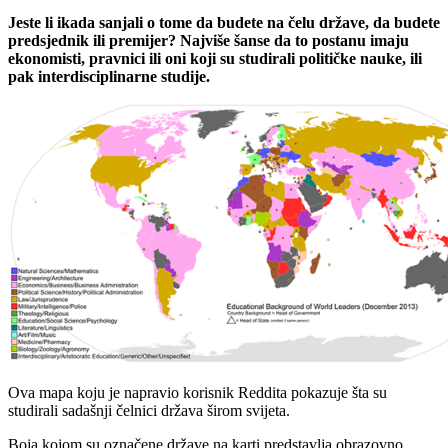
Jeste li ikada sanjali o tome da budete na čelu države, da budete
predsjednik ili premijer? Najviše šanse da to postanu imaju
ekonomisti, pravnici ili oni koji su studirali političke nauke, ili
pak interdisciplinarne studije.
Ova mapa koju je napravio korisnik Reddita pokazuje šta su
studirali sadašnji čelnici država širom svijeta.
Boja kojom su označene države na karti predstavlja obrazovno