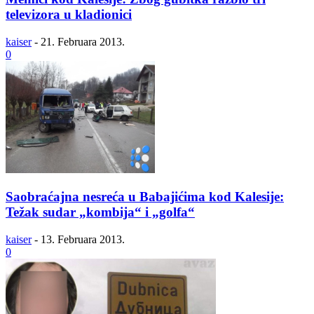
televizora u kladionici
kaiser
-
21. Februara 2013.
0
Saobraćajna nesreća u Babajićima kod Kalesije:
Težak sudar „kombija“ i „golfa“
kaiser
-
13. Februara 2013.
0