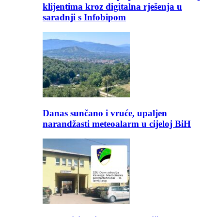
klijentima kroz digitalna rješenja u
saradnji s Infobipom
Danas sunčano i vruće, upaljen
narandžasti meteoalarm u cijeloj BiH