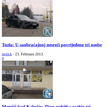
Tuzla: U saobraćajnoj nesreći povrijeđene tri osobe
nezir.k
-
23. Februara 2013.
0
Memići kod Kalesije: Zbog gubitka razbio tri