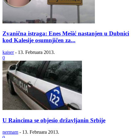
Zvanična istraga: Enes Mešić nastanjen u Dubnici
kod Kalesije osumnjičen za...
kaiser
-
13. Februara 2013.
0
U Raincima se objesio državljanin Srbije
nermam
-
13. Februara 2013.
0