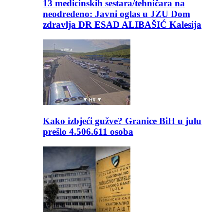
13 medicinskih sestara/tehničara na
neodređeno: Javni oglas u JZU Dom
zdravlja DR ESAD ALIBAŠIĆ Kalesija
Kako izbjeći gužve? Granice BiH u julu
prešlo 4.506.611 osoba