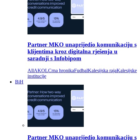
Partner MKO unaprijedio komunikaciju s
klijentima kroz digitalna rješenja u
saradnji s Infobipom
All
AKOL
Crna hronika
Fudbal
Kalesijska raja
Kalesijske
institucije
BiH
Partner MKO unaprijedio komunikaciju s