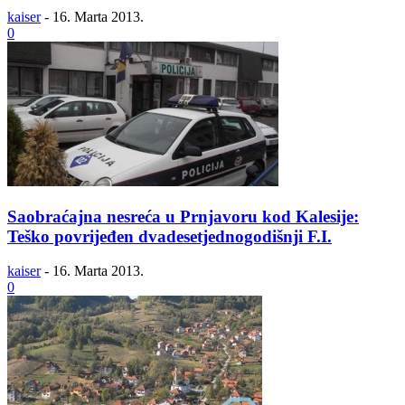
kaiser
-
16. Marta 2013.
0
Saobraćajna nesreća u Prnjavoru kod Kalesije:
Teško povrijeđen dvadesetjednogodišnji F.I.
kaiser
-
16. Marta 2013.
0