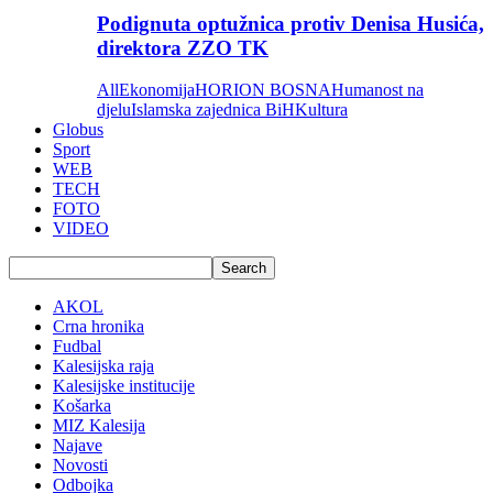
Podignuta optužnica protiv Denisa Husića,
direktora ZZO TK
All
Ekonomija
HORION BOSNA
Humanost na
djelu
Islamska zajednica BiH
Kultura
Globus
Sport
WEB
TECH
FOTO
VIDEO
AKOL
Crna hronika
Fudbal
Kalesijska raja
Kalesijske institucije
Košarka
MIZ Kalesija
Najave
Novosti
Odbojka