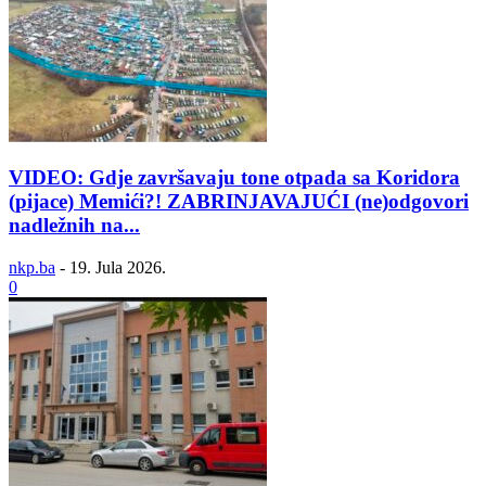
VIDEO: Gdje završavaju tone otpada sa Koridora
(pijace) Memići?! ZABRINJAVAJUĆI (ne)odgovori
nadležnih na...
nkp.ba
-
19. Jula 2026.
0