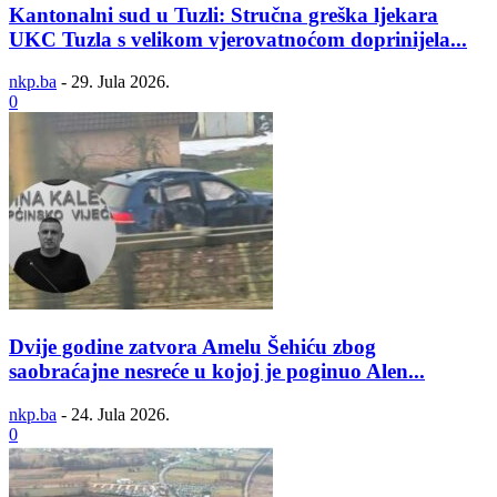
Kantonalni sud u Tuzli: Stručna greška ljekara
UKC Tuzla s velikom vjerovatnoćom doprinijela...
nkp.ba
-
29. Jula 2026.
0
Dvije godine zatvora Amelu Šehiću zbog
saobraćajne nesreće u kojoj je poginuo Alen...
nkp.ba
-
24. Jula 2026.
0