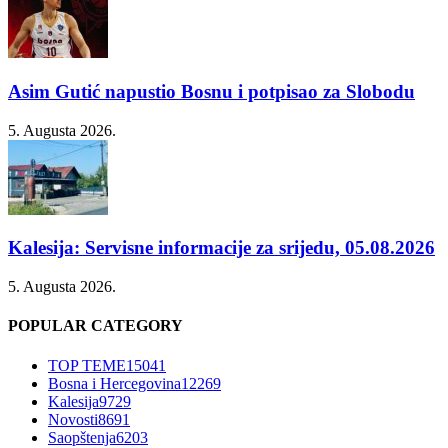
Asim Gutić napustio Bosnu i potpisao za Slobodu
5. Augusta 2026.
Kalesija: Servisne informacije za srijedu, 05.08.2026
5. Augusta 2026.
POPULAR CATEGORY
TOP TEME
15041
Bosna i Hercegovina
12269
Kalesija
9729
Novosti
8691
Saopštenja
6203