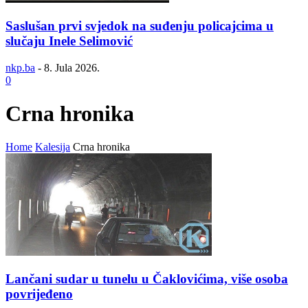
Saslušan prvi svjedok na suđenju policajcima u
slučaju Inele Selimović
nkp.ba
-
8. Jula 2026.
0
Crna hronika
Home
Kalesija
Crna hronika
Lančani sudar u tunelu u Čaklovićima, više osoba
povrijeđeno