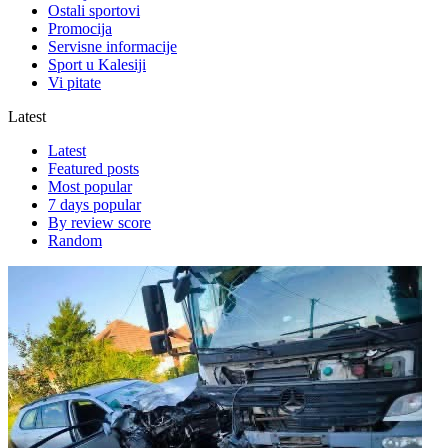
Ostali sportovi
Promocija
Servisne informacije
Sport u Kalesiji
Vi pitate
Latest
Latest
Featured posts
Most popular
7 days popular
By review score
Random