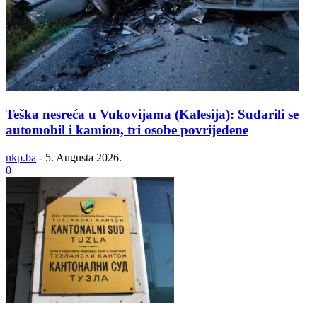
Teška nesreća u Vukovijama (Kalesija): Sudarili se
automobil i kamion, tri osobe povrijeđene
nkp.ba
-
5. Augusta 2026.
0