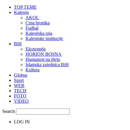
TOP TEME
Kalesija
AKOL
Crna hronika
Fudbal
Kalesijska raja
Kalesijske institucije
BiH
Ekonomija
HORION BOSNA
Humanost na djelu
Islamska zajednica BiH
Kultura
Globus
Sport
WEB
TECH
FOTO
VIDEO
Search
LOG IN