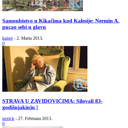
Samoubistvo u Kikačima kod Kalesije: Nermin A.
pucao sebi u glavu
kaiser
-
2. Marta 2013.
0
STRAVA U ZAVIDOVIĆIMA: Silovali 83-
godišnjakinju !
nezir.k
-
27. Februara 2013.
0