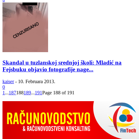
Skandal u tuzlanskoj srednjoj školi: Mladić na
Fejsbuku objavio fotografije nage...
kaiser
-
10. Februara 2013.
0
1
...
187
188
189
...
191
Page 188 of 191