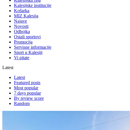
Kalesijska raja
Kalesijske institucije
Košarka
MIZ Kalesija
Najave
Novosti
Odbojka
Ostali sportovi
Promocija
Servisne informacije
Sport u Kalesiji
Vi pitate
Latest
Latest
Featured posts
Most popular
7 days popular
By review score
Random