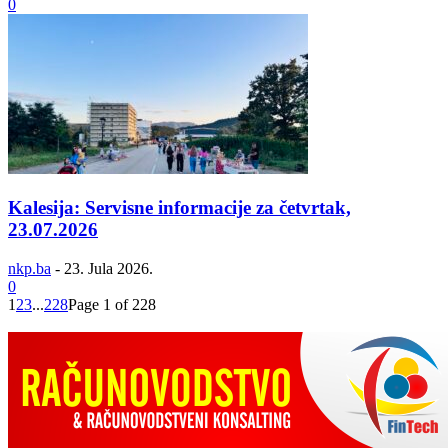
0
Kalesija: Servisne informacije za četvrtak,
23.07.2026
nkp.ba
-
23. Jula 2026.
0
1
2
3
...
228
Page 1 of 228