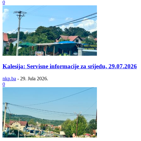
0
Kalesija: Servisne informacije za srijedu, 29.07.2026
nkp.ba
-
29. Jula 2026.
0