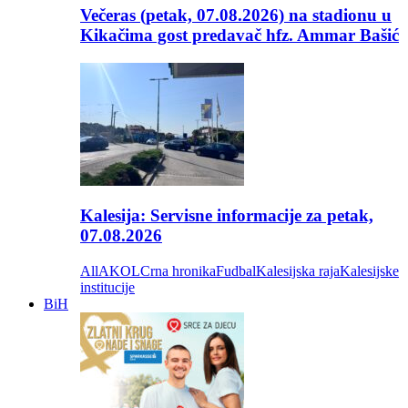
Večeras (petak, 07.08.2026) na stadionu u
Kikačima gost predavač hfz. Ammar Bašić
Kalesija: Servisne informacije za petak,
07.08.2026
All
AKOL
Crna hronika
Fudbal
Kalesijska raja
Kalesijske
institucije
BiH