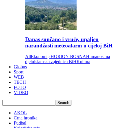
Danas sunčano i vruće, upaljen
narandžasti meteoalarm u cijeloj BiH
All
Ekonomija
HORION BOSNA
Humanost na
djelu
Islamska zajednica BiH
Kultura
Globus
Sport
WEB
TECH
FOTO
VIDEO
AKOL
Crna hronika
Fudbal