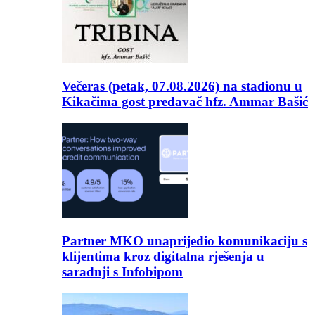
Večeras (petak, 07.08.2026) na stadionu u
Kikačima gost predavač hfz. Ammar Bašić
Partner MKO unaprijedio komunikaciju s
klijentima kroz digitalna rješenja u
saradnji s Infobipom