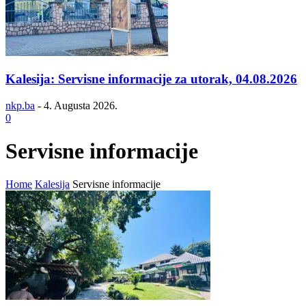
Kalesija: Servisne informacije za utorak, 04.08.2026
nkp.ba
-
4. Augusta 2026.
0
Servisne informacije
Home
Kalesija
Servisne informacije