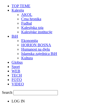
TOP TEME
Kalesija
AKOL
Crna hronika
Fudbal
Kalesijska raja
Kalesijske institucije
BiH
Ekonomija
HORION BOSNA
Humanost na djelu
Islamska zajednica BiH
Kultura
Globus
Sport
WEB
TECH
FOTO
VIDEO
Search
LOG IN