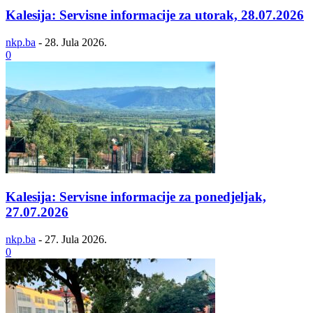
Kalesija: Servisne informacije za utorak, 28.07.2026
nkp.ba
-
28. Jula 2026.
0
Kalesija: Servisne informacije za ponedjeljak,
27.07.2026
nkp.ba
-
27. Jula 2026.
0