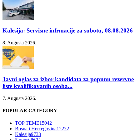
Kalesija: Servisne infrmacije za subotu, 08.08.2026
8. Augusta 2026.
Javni oglas za izbor kandidata za popunu rezervne
liste kvalifikovanih osoba...
7. Augusta 2026.
POPULAR CATEGORY
TOP TEME
15042
Bosna i Hercegovina
12272
Kalesija
9733
Novosti
8694