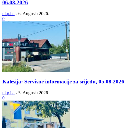
06.08.2026
nkp.ba
-
6. Augusta 2026.
0
Kalesija: Servisne informacije za srijedu, 05.08.2026
nkp.ba
-
5. Augusta 2026.
0