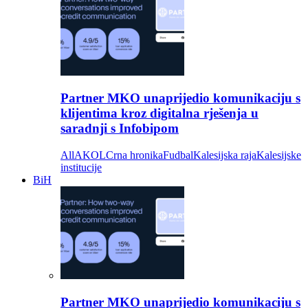
Partner MKO unaprijedio komunikaciju s
klijentima kroz digitalna rješenja u
saradnji s Infobipom
All
AKOL
Crna hronika
Fudbal
Kalesijska raja
Kalesijske
institucije
BiH
Partner MKO unaprijedio komunikaciju s