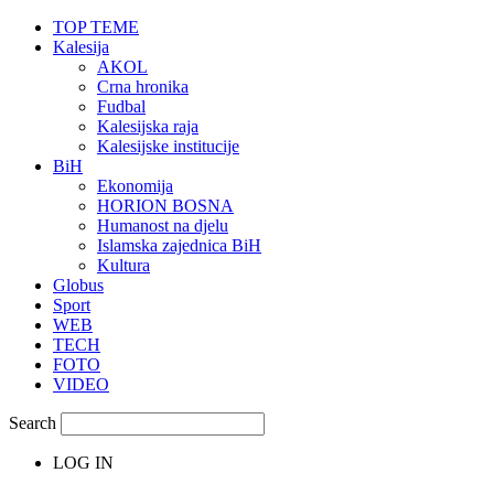
TOP TEME
Kalesija
AKOL
Crna hronika
Fudbal
Kalesijska raja
Kalesijske institucije
BiH
Ekonomija
HORION BOSNA
Humanost na djelu
Islamska zajednica BiH
Kultura
Globus
Sport
WEB
TECH
FOTO
VIDEO
Search
LOG IN