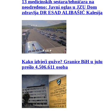
13 medicinskih sestara/tehničara na
neodređeno: Javni oglas u JZU Dom
zdravlja DR ESAD ALIBAŠIĆ Kalesija
Kako izbjeći gužve? Granice BiH u julu
prešlo 4.506.611 osoba