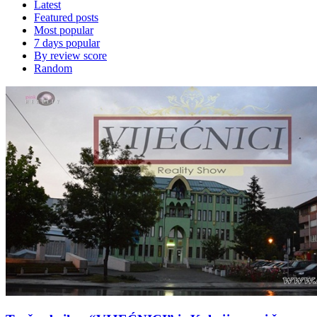
Latest
Featured posts
Most popular
7 days popular
By review score
Random