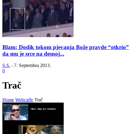
Blam: Dodik tokom pjevanja Bože pravde “otkrio”
da mu je srce na desnoj...
S.S.
-
7. Septembra 2013.
0
Trač
Home
Webcaffe
Trač