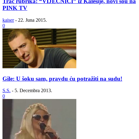
Trač rubrika: “VIJEĆNICI” iz Kalesije, novi šou na
PINK TV
kaiser
-
22. Juna 2015.
0
Gile: U šoku sam, pravdu ću potražiti na sudu!
S.S.
-
5. Decembra 2013.
0