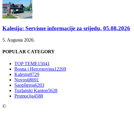
Kalesija: Servisne informacije za srijedu, 05.08.2026
5. Augusta 2026.
POPULAR CATEGORY
TOP TEME
15041
Bosna i Hercegovina
12269
Kalesija
9729
Novosti
8691
Saopštenja
6203
Tuzlanski Kanton
5628
Promocija
4588
©