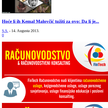
Hoće li ih Kemal Malovčić tužiti za ovo: Da li je...
S.S.
-
14. Augusta 2013.
0