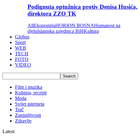
Podignuta optužnica protiv Denisa Husića,
direktora ZZO TK
All
Ekonomija
HORION BOSNA
Humanost na
djelu
Islamska zajednica BiH
Kultura
Globus
Sport
WEB
TECH
FOTO
VIDEO
Film i muzika
Kuhinja, recepti
Moda
Svijet interneta
Trač
Zanimljivosti
Zdravlje
Latest