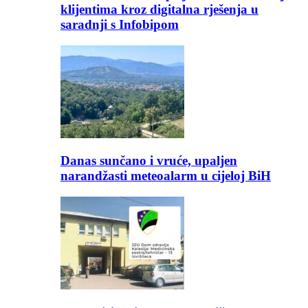
klijentima kroz digitalna rješenja u
saradnji s Infobipom
Danas sunčano i vruće, upaljen
narandžasti meteoalarm u cijeloj BiH