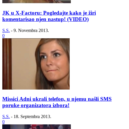
JK u X-Factoru: Pogledajte kako je žiri
komentarisao njen nastup! (VIDEO)
S.S.
-
9. Novembra 2013.
0
Missici Adni ukrali telefon, u njemu našli SMS
poruke organizatora izbora!
S.S.
-
18. Septembra 2013.
0