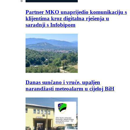
Partner MKO unaprijedio komunikaciju s
klijentima kroz digitalna rješenja u
saradnji s Infobipom
Danas sunčano i vruće, upaljen
narandžasti meteoalarm u cijeloj BiH