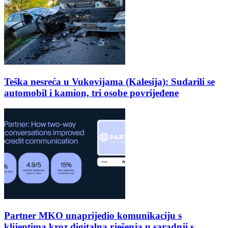
Teška nesreća u Vukovijama (Kalesija): Sudarili se
automobil i kamion, tri osobe povrijeđene
Partner MKO unaprijedio komunikaciju s
klijentima kroz digitalna rješenja u saradnji s