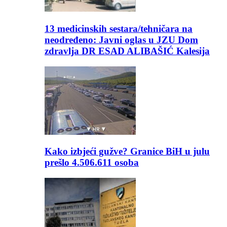
13 medicinskih sestara/tehničara na
neodređeno: Javni oglas u JZU Dom
zdravlja DR ESAD ALIBAŠIĆ Kalesija
Kako izbjeći gužve? Granice BiH u julu
prešlo 4.506.611 osoba