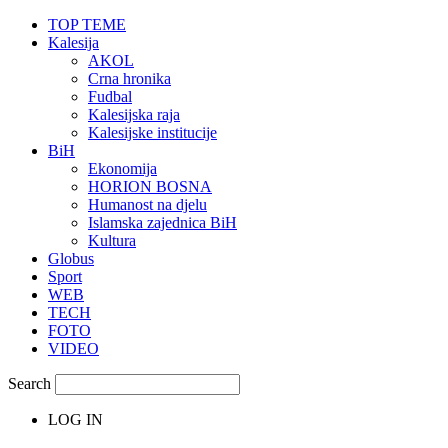
TOP TEME
Kalesija
AKOL
Crna hronika
Fudbal
Kalesijska raja
Kalesijske institucije
BiH
Ekonomija
HORION BOSNA
Humanost na djelu
Islamska zajednica BiH
Kultura
Globus
Sport
WEB
TECH
FOTO
VIDEO
Search
LOG IN