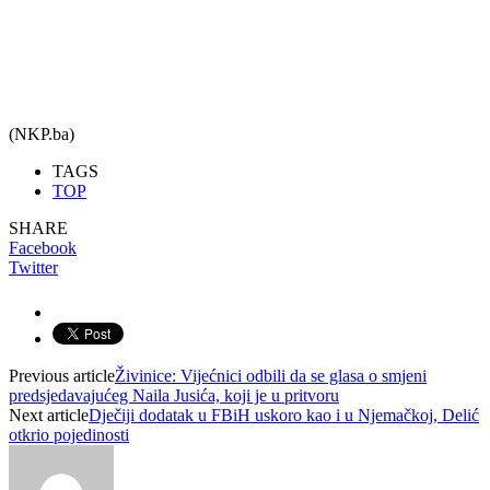
(NKP.ba)
TAGS
TOP
SHARE
Facebook
Twitter
Previous article
Živinice: Vijećnici odbili da se glasa o smjeni
predsjedavajućeg Naila Jusića, koji je u pritvoru
Next article
Dječiji dodatak u FBiH uskoro kao i u Njemačkoj, Delić
otkrio pojedinosti