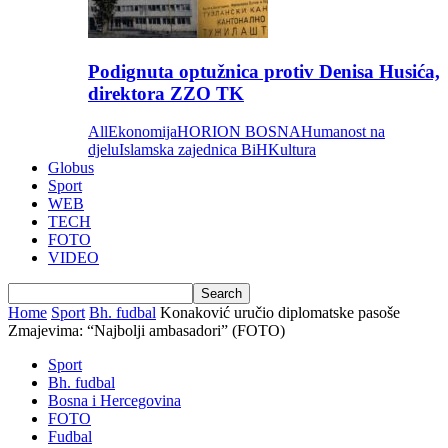
Podignuta optužnica protiv Denisa Husića,
direktora ZZO TK
All
Ekonomija
HORION BOSNA
Humanost na
djelu
Islamska zajednica BiH
Kultura
Globus
Sport
WEB
TECH
FOTO
VIDEO
Home
Sport
Bh. fudbal
Konaković uručio diplomatske pasoše
Zmajevima: “Najbolji ambasadori” (FOTO)
Sport
Bh. fudbal
Bosna i Hercegovina
FOTO
Fudbal