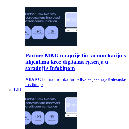
Partner MKO unaprijedio komunikaciju s
klijentima kroz digitalna rješenja u
saradnji s Infobipom
All
AKOL
Crna hronika
Fudbal
Kalesijska raja
Kalesijske
institucije
BiH