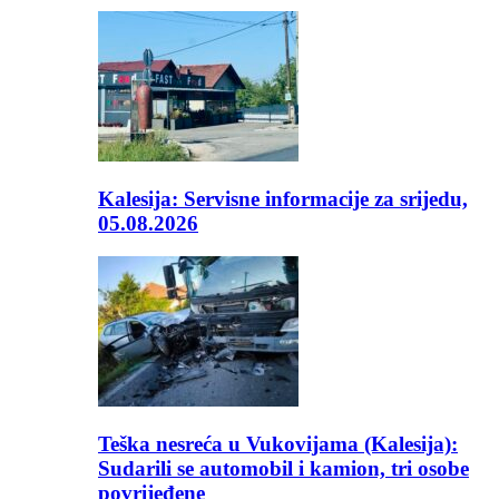
Kalesija: Servisne informacije za srijedu,
05.08.2026
Teška nesreća u Vukovijama (Kalesija):
Sudarili se automobil i kamion, tri osobe
povrijeđene