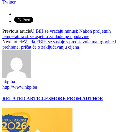
Twitter
Previous article
U BiH se vraćaju minusi: Nakon proljetnih
temperatura stiže osjetno zahlađenje i padavine
Next article
Vlada FBiH se sastaje s predstavnicima trgovine i
prehrane, pričat će o zaključavanju cijena
nkp.ba
http://www.nkp.ba
RELATED ARTICLES
MORE FROM AUTHOR