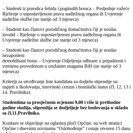
– Studenti iz porodica šehida i poginulih boraca – Posljednje važeće
Rješenje o uspostavljenom pravu nadležnog organa ili Uvjerenje
nadležne službe (ne starije od 3 mjeseca)
– Studenti kao članovi porodičnog domaćinstva čiji je nosilac
invalid – Rješenje o uspostavljenom pravu nadležnog organa ili
Uvjerenje nadležne službe (ne starije od 3 mjeseca)
– Studenti kao članovi porodičnog domaćinstva čiji je nosilac
nezaposleni
demobilisani borac – Uvjerenje Odjeljenja odbrane o pripadnosti i
vremenu provedenom u oružanim snagama BiH (ne starije od 3
mjeseca)
Kriteriji za utvrđivanje liste kandidata za dodjelu stipendije su:
uspjeh u školovanju, imovinski cenzus i branilački status (čl. 12, 13 i
14. Pravilnika).
Studentima sa prosječnom ocjenom 9,00 i više iz prethodne
godine studija, stipendija se dodjeljuje bez bodovanja u skladu
sa čl.11.Pravilnika.
Konkurs se objavljuje na oglasnoj ploči Općine, na web stranici
Općine i dnevnim novinama “Oslobođenje” i ostaje otvoren 15 dana