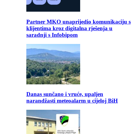
Partner MKO unaprijedio komunikaciju s
klijentima kroz digitalna rješenja u
saradnji s Infobipom
Danas sunčano i vruće, upaljen
narandžasti meteoalarm u cijeloj BiH