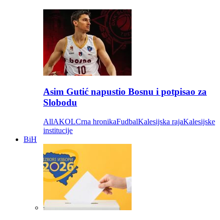
Asim Gutić napustio Bosnu i potpisao za
Slobodu
All
AKOL
Crna hronika
Fudbal
Kalesijska raja
Kalesijske
institucije
BiH