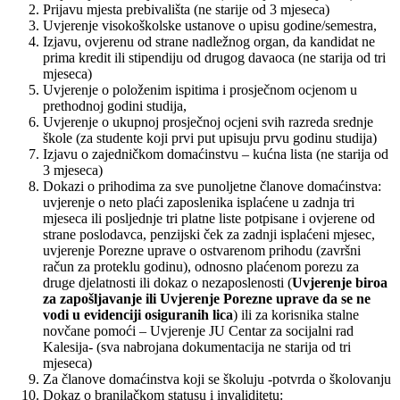
Prijavu mjesta prebivališta (ne starije od 3 mjeseca)
Uvjerenje visokoškolske ustanove o upisu godine/semestra,
Izjavu, ovjerenu od strane nadležnog organ, da kandidat ne
prima kredit ili stipendiju od drugog davaoca (ne starija od tri
mjeseca)
Uvjerenje o položenim ispitima i prosječnom ocjenom u
prethodnoj godini studija,
Uvjerenje o ukupnoj prosječnoj ocjeni svih razreda srednje
škole (za studente koji prvi put upisuju prvu godinu studija)
Izjavu o zajedničkom domaćinstvu – kućna lista (ne starija od
3 mjeseca)
Dokazi o prihodima za sve punoljetne članove domaćinstva:
uvjerenje o neto plaći zaposlenika isplaćene u zadnja tri
mjeseca ili posljednje tri platne liste potpisane i ovjerene od
strane poslodavca, penzijski ček za zadnji isplaćeni mjesec,
uvjerenje Porezne uprave o ostvarenom prihodu (završni
račun za proteklu godinu), odnosno plaćenom porezu za
druge djelatnosti ili dokaz o nezaposlenosti (
Uvjerenje biroa
za zapošljavanje ili Uvjerenje Porezne uprave da se ne
vodi u evidenciji osiguranih lica
) ili za korisnika stalne
novčane pomoći – Uvjerenje JU Centar za socijalni rad
Kalesija- (sva nabrojana dokumentacija ne starija od tri
mjeseca)
Za članove domaćinstva koji se školuju -potvrda o školovanju
Dokaz o branilačkom statusu i invaliditetu: