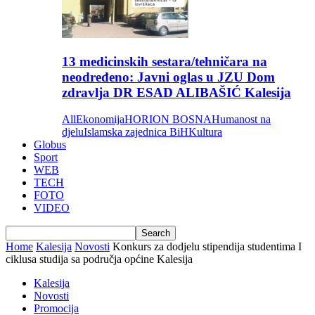
13 medicinskih sestara/tehničara na
neodređeno: Javni oglas u JZU Dom
zdravlja DR ESAD ALIBAŠIĆ Kalesija
All
Ekonomija
HORION BOSNA
Humanost na
djelu
Islamska zajednica BiH
Kultura
Globus
Sport
WEB
TECH
FOTO
VIDEO
Home
Kalesija
Novosti
Konkurs za dodjelu stipendija studentima I
ciklusa studija sa područja općine Kalesija
Kalesija
Novosti
Promocija