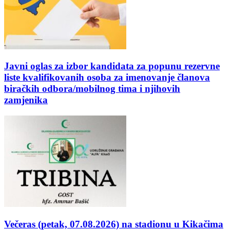
Javni oglas za izbor kandidata za popunu rezervne
liste kvalifikovanih osoba za imenovanje članova
biračkih odbora/mobilnog tima i njihovih
zamjenika
Večeras (petak, 07.08.2026) na stadionu u Kikačima