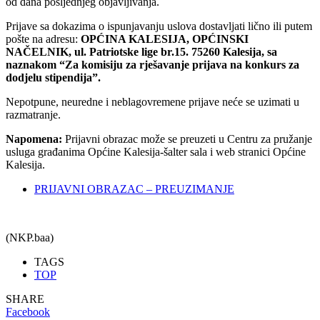
od dana posljednjeg objavljivanja.
Prijave sa dokazima o ispunjavanju uslova dostavljati lično ili putem
pošte na adresu:
OPĆINA KALESIJA, OPĆINSKI
NAČELNIK, ul. Patriotske lige br.15. 75260 Kalesija, sa
naznakom “Za komisiju za rješavanje prijava na konkurs za
dodjelu stipendija”.
Nepotpune, neuredne i neblagovremene prijave neće se uzimati u
razmatranje.
Napomena:
Prijavni obrazac može se preuzeti u Centru za pružanje
usluga građanima Općine Kalesija-šalter sala i web stranici Općine
Kalesija.
PRIJAVNI OBRAZAC – PREUZIMANJE
(NKP.baa)
TAGS
TOP
SHARE
Facebook