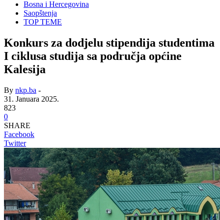
Bosna i Hercegovina
Saopštenja
TOP TEME
Konkurs za dodjelu stipendija studentima
I ciklusa studija sa područja općine
Kalesija
By
nkp.ba
-
31. Januara 2025.
823
0
SHARE
Facebook
Twitter