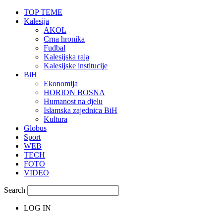
TOP TEME
Kalesija
AKOL
Crna hronika
Fudbal
Kalesijska raja
Kalesijske institucije
BiH
Ekonomija
HORION BOSNA
Humanost na djelu
Islamska zajednica BiH
Kultura
Globus
Sport
WEB
TECH
FOTO
VIDEO
Search
LOG IN