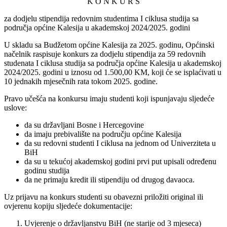
K O N K U R S
za dodjelu stipendija redovnim studentima I ciklusa studija sa
područja općine Kalesija u akademskoj 2024/2025. godini
U skladu sa Budžetom općine Kalesija za 2025. godinu, Općinski
načelnik raspisuje konkurs za dodjelu stipendija za 59 redovnih
studenata I ciklusa studija sa područja općine Kalesija u akademskoj
2024/2025. godini u iznosu od 1.500,00 KM, koji će se isplaćivati u
10 jednakih mjesečnih rata tokom 2025. godine.
Pravo učešća na konkursu imaju studenti koji ispunjavaju sljedeće
uslove:
da su državljani Bosne i Hercegovine
da imaju prebivalište na području općine Kalesija
da su redovni studenti I ciklusa na jednom od Univerziteta u
BiH
da su u tekućoj akademskoj godini prvi put upisali određenu
godinu studija
da ne primaju kredit ili stipendiju od drugog davaoca.
Uz prijavu na konkurs studenti su obavezni priložiti original ili
ovjerenu kopiju sljedeće dokumentacije:
Uvjerenje o državljanstvu BiH (ne starije od 3 mjeseca)