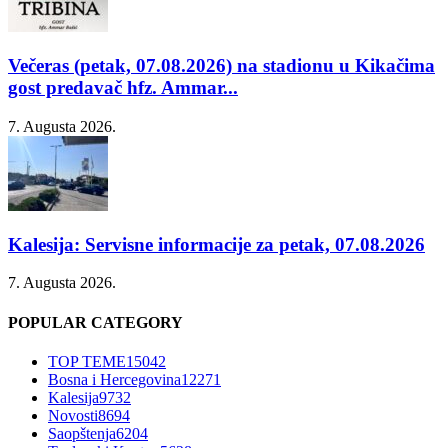
Večeras (petak, 07.08.2026) na stadionu u Kikačima
gost predavač hfz. Ammar...
7. Augusta 2026.
Kalesija: Servisne informacije za petak, 07.08.2026
7. Augusta 2026.
POPULAR CATEGORY
TOP TEME
15042
Bosna i Hercegovina
12271
Kalesija
9732
Novosti
8694
Saopštenja
6204