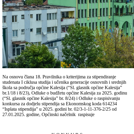
Na osnovu člana 18. Pravilnika o kriterijima za stipendiranje
studenata I ciklusa studija i učenika generacije osnovnih i srednjih
škola sa područja općine Kalesija (“Sl. glasnik općine Kalesija”
br.1/18 i 8/23), Odluke o budžetu općine Kalesija za 2025. godinu
(“Sl. glasnik općine Kalesija” br. 8/24) i Odluke o raspisivanju
konkursa za dodjelu stipendija sa Ekonomskog koda 614234
“Isplata stipendija” u 2025. godini br. 02/3-1-11-376-2/25 od
27.01.2025. godine, Općinski načelnik raspisuje