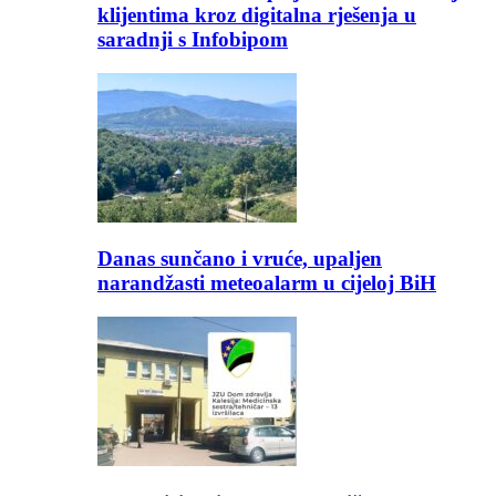
klijentima kroz digitalna rješenja u
saradnji s Infobipom
Danas sunčano i vruće, upaljen
narandžasti meteoalarm u cijeloj BiH