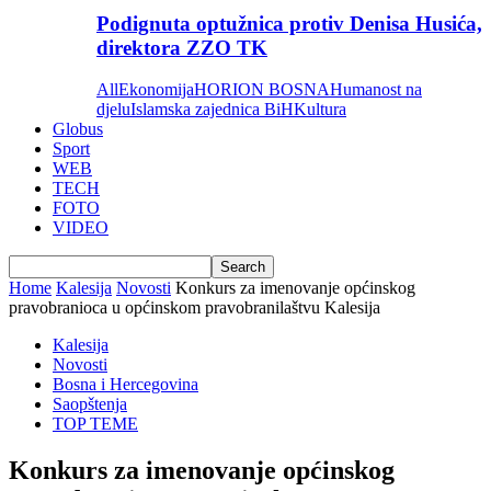
Podignuta optužnica protiv Denisa Husića,
direktora ZZO TK
All
Ekonomija
HORION BOSNA
Humanost na
djelu
Islamska zajednica BiH
Kultura
Globus
Sport
WEB
TECH
FOTO
VIDEO
Home
Kalesija
Novosti
Konkurs za imenovanje općinskog
pravobranioca u općinskom pravobranilaštvu Kalesija
Kalesija
Novosti
Bosna i Hercegovina
Saopštenja
TOP TEME
Konkurs za imenovanje općinskog