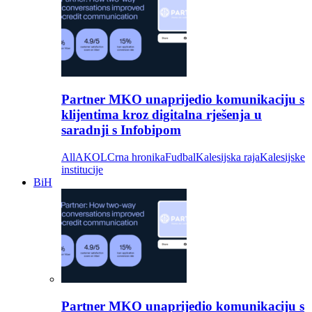
Partner MKO unaprijedio komunikaciju s
klijentima kroz digitalna rješenja u
saradnji s Infobipom
All
AKOL
Crna hronika
Fudbal
Kalesijska raja
Kalesijske
institucije
BiH
Partner MKO unaprijedio komunikaciju s