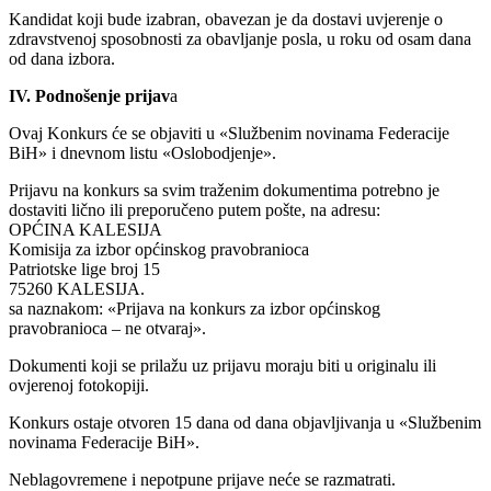
Kandidat koji bude izabran, obavezan je da dostavi uvjerenje o
zdravstvenoj sposobnosti za obavljanje posla, u roku od osam dana
od dana izbora.
IV. Podnošenje prijav
a
Ovaj Konkurs će se objaviti u «Službenim novinama Federacije
BiH» i dnevnom listu «Oslobodjenje».
Prijavu na konkurs sa svim traženim dokumentima potrebno je
dostaviti lično ili preporučeno putem pošte, na adresu:
OPĆINA KALESIJA
Komisija za izbor općinskog pravobranioca
Patriotske lige broj 15
75260 KALESIJA.
sa naznakom: «Prijava na konkurs za izbor općinskog
pravobranioca – ne otvaraj».
Dokumenti koji se prilažu uz prijavu moraju biti u originalu ili
ovjerenoj fotokopiji.
Konkurs ostaje otvoren 15 dana od dana objavljivanja u «Službenim
novinama Federacije BiH».
Neblagovremene i nepotpune prijave neće se razmatrati.