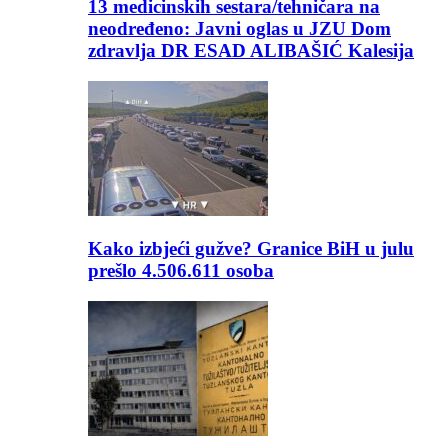
13 medicinskih sestara/tehničara na
neodređeno: Javni oglas u JZU Dom
zdravlja DR ESAD ALIBAŠIĆ Kalesija
Kako izbjeći gužve? Granice BiH u julu
prešlo 4.506.611 osoba