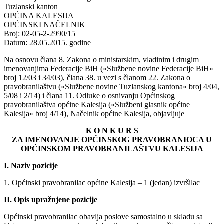
Tuzlanski kanton
OPĆINA KALESIJA
OPĆINSKI NAČELNIK
Broj: 02-05-2-2990/15
Datum: 28.05.2015. godine
Na osnovu člana 8. Zakona o ministarskim, vladinim i drugim
imenovanjima Federacije BiH («Službene novine Federacije BiH»
broj 12/03 i 34/03), člana 38. u vezi s članom 22. Zakona o
pravobranilaštvu («Službene novine Tuzlanskog kantona» broj 4/04,
5/08 i 2/14) i člana 11. Odluke o osnivanju Općinskog
pravobranilaštva općine Kalesija («Službeni glasnik općine
Kalesija» broj 4/14), Načelnik općine Kalesija, objavljuje
K O N K U R S
ZA IMENOVANJE OPĆINSKOG PRAVOBRANIOCA U
OPĆINSKOM PRAVOBRANILAŠTVU KALESIJA
I. Naziv pozicije
1. Općinski pravobranilac općine Kalesija – 1 (jedan) izvršilac
II. Opis upražnjene pozicije
Općinski pravobranilac obavlja poslove samostalno u skladu sa