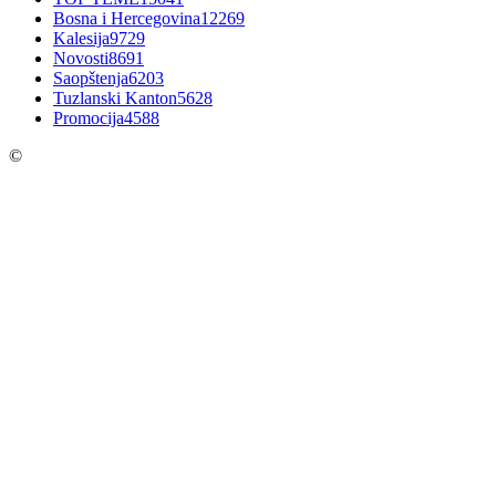
Bosna i Hercegovina
12269
Kalesija
9729
Novosti
8691
Saopštenja
6203
Tuzlanski Kanton
5628
Promocija
4588
©