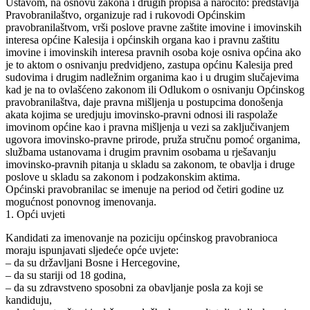
Ustavom, na osnovu zakona i drugih propisa a naročito: predstavlja
Pravobranilaštvo, organizuje rad i rukovodi Općinskim
pravobranilaštvom, vrši poslove pravne zaštite imovine i imovinskih
interesa općine Kalesija i općinskih organa kao i pravnu zaštitu
imovine i imovinskih interesa pravnih osoba koje osniva općina ako
je to aktom o osnivanju predvidjeno, zastupa općinu Kalesija pred
sudovima i drugim nadležnim organima kao i u drugim slučajevima
kad je na to ovlašćeno zakonom ili Odlukom o osnivanju Općinskog
pravobranilaštva, daje pravna mišljenja u postupcima donošenja
akata kojima se uredjuju imovinsko-pravni odnosi ili raspolaže
imovinom općine kao i pravna mišljenja u vezi sa zaključivanjem
ugovora imovinsko-pravne prirode, pruža stručnu pomoć organima,
službama ustanovama i drugim pravnim osobama u rješavanju
imovinsko-pravnih pitanja u skladu sa zakonom, te obavlja i druge
poslove u skladu sa zakonom i podzakonskim aktima.
Općinski pravobranilac se imenuje na period od četiri godine uz
mogućnost ponovnog imenovanja.
1. Opći uvjeti
Kandidati za imenovanje na poziciju općinskog pravobranioca
moraju ispunjavati sljedeće opće uvjete:
– da su državljani Bosne i Hercegovine,
– da su stariji od 18 godina,
– da su zdravstveno sposobni za obavljanje posla za koji se
kandiduju,