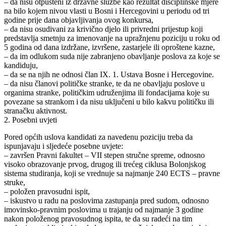
– da nisu otpušteni iz državne službe kao rezultat disciplinske mjere
na bilo kojem nivou vlasti u Bosni i Hercegovini u periodu od tri
godine prije dana objavljivanja ovog konkursa,
– da nisu osudivani za krivično djelo ili privredni prijestup koji
predstavlja smetnju za imenovanje na upražnjenu poziciju u roku od
5 godina od dana izdržane, izvršene, zastarjele ili oproštene kazne,
– da im odlukom suda nije zabranjeno obavljanje poslova za koje se
kandiduju,
– da se na njih ne odnosi član IX. 1. Ustava Bosne i Hercegovine.
– da nisu članovi političke stranke, te da ne obavljaju poslove u
organima stranke, političkim udruženjima ili fondacijama koje su
povezane sa strankom i da nisu uključeni u bilo kakvu političku ili
stranačku aktivnost.
2. Posebni uvjeti
Pored općih uslova kandidati za navedenu poziciju treba da
ispunjavaju i sljedeće posebne uvjete:
– završen Pravni fakultet – VII stepen stručne spreme, odnosno
visoko obrazovanje prvog, drugog ili trećeg ciklusa Bolonjskog
sistema studiranja, koji se vrednuje sa najmanje 240 ECTS – pravne
struke,
– položen pravosudni ispit,
– iskustvo u radu na poslovima zastupanja pred sudom, odnosno
imovinsko-pravnim poslovima u trajanju od najmanje 3 godine
nakon položenog pravosudnog ispita, te da su radeći na tim