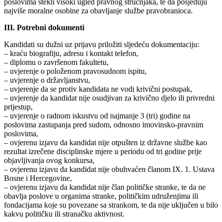
poslovima stekli visoki ugled pravnog stručnjaka, te da posjeduju
najviše moralne osobine za obavljanje službe pravobranioca.
III. Potrebni dokumenti
Kandidati su dužni uz prijavu priložiti sljedeću dokumentaciju:
– kraću biografiju, adresu i kontakt telefon,
– diplomu o završenom fakultetu,
– uvjerenje o položenom pravosudnom ispitu,
– uvjerenje o državljanstvu,
– uvjerenje da se protiv kandidata ne vodi krivični postupak,
– uvjerenje da kandidat nije osudjivan za krivično djelo ili privredni
prijestup,
– uvjerenje o radnom iskustvu od najmanje 3 (tri) godine na
poslovima zastupanja pred sudom, odnosno imovinsko-pravnim
poslovima,
– ovjerenu izjavu da kandidat nije otpušten iz državne službe kao
rezultat izrečene disciplinske mjere u periodu od tri godine prije
objavljivanja ovog konkursa,
– ovjerenu izjavu da kandidat nije obuhvaćen članom IX. 1. Ustava
Bosne i Hercegovine,
– ovjerenu izjavu da kandidat nije član političke stranke, te da ne
obavlja poslove u organima stranke, političkim udruženjima ili
fondacijama koje su povezane sa strankom, te da nije uključen u bilo
kakvu političku ili stranačku aktivnost.