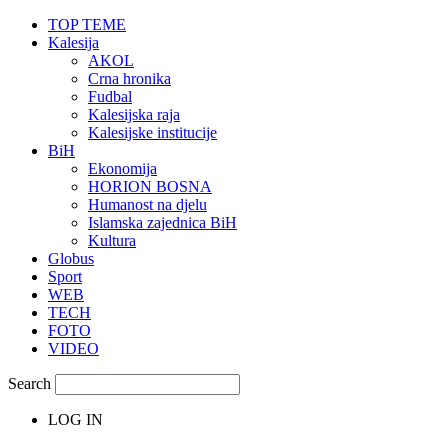
TOP TEME
Kalesija
AKOL
Crna hronika
Fudbal
Kalesijska raja
Kalesijske institucije
BiH
Ekonomija
HORION BOSNA
Humanost na djelu
Islamska zajednica BiH
Kultura
Globus
Sport
WEB
TECH
FOTO
VIDEO
Search
LOG IN