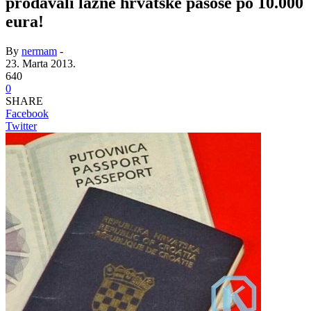
prodavali lažne hrvatske pasoše po 10.000
eura!
By
nermam
-
23. Marta 2013.
640
0
SHARE
Facebook
Twitter