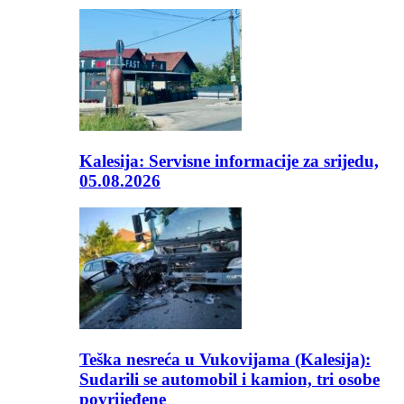
Kalesija: Servisne informacije za srijedu,
05.08.2026
Teška nesreća u Vukovijama (Kalesija):
Sudarili se automobil i kamion, tri osobe
povrijeđene