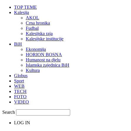
TOP TEME
Kalesija
AKOL
Crna hronika
Fudbal
Kalesijska raja
Kalesijske institucije
BiH
Ekonomija
HORION BOSNA
Humanost na djelu
Islamska zajednica BiH
Kultura
Globus
Sport
WEB
TECH
FOTO
VIDEO
Search
LOG IN