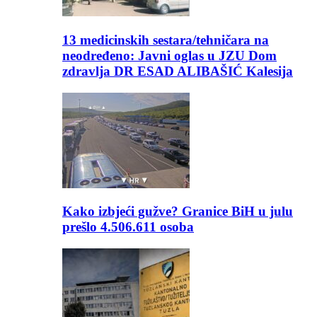
13 medicinskih sestara/tehničara na
neodređeno: Javni oglas u JZU Dom
zdravlja DR ESAD ALIBAŠIĆ Kalesija
Kako izbjeći gužve? Granice BiH u julu
prešlo 4.506.611 osoba