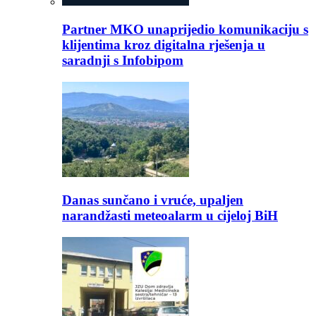
Partner MKO unaprijedio komunikaciju s
klijentima kroz digitalna rješenja u
saradnji s Infobipom
Danas sunčano i vruće, upaljen
narandžasti meteoalarm u cijeloj BiH