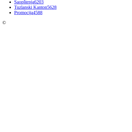
Saopštenja
6203
Tuzlanski Kanton
5628
Promocija
4588
©