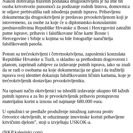
Nakon dobivanja traženih podataka drugookrivljeni je na ime tih
osoba krivotvorio punomoći za podizanje rodnih listova, domovnica
te odjave prebivališta radi ishođenja putnih isprava. Pribavljenu
dokumentaciju drugookrivljeni je predavao prvookrivljenom koji je
istovremeno, za osobe za koje će u diplomatsko-konzularnim
predstavništvima Republike Hrvatske u Bosni i Hercegovini zatražiti
putne isprave, pribavio i falsifikovane lične karte Bosne i
Hercegovine i Srbije u kojima su bile fotografije naručitelja
falsifikovanih pasoša.
Potom su trećeokrivljeni i četvrtookrivljena, zaposlenici konzulata
Republike Hrvatske u Tuzli, u skladno sa prethodnim dogovorom i
planom, zaprimali zahtjeve za izdavanje putnih isprava, iako su znali
da se radi o osobama na koje dokumentacija ne glasi i da tražitelji
isprava svoj identitet dokazuju falsifikovanim ličnim kartama, koje je
trećeokrivljenik dostavljao prvookrivljeniku.
Na opisani način okrivljenici su ishodili izdavanje ukupno 68 lažnih
putnih isprava a za što je prvookrivljenik pribavio protupravnu
materijalnu korist u iznosu od najmanje 680.000 eura.
U optužnici se predlaže produženje istražnog zatvora protiv
četvorice okrivljenih, te oduzimanje imovinske koristi pribavljene
krivičnim djelom”, stoji u izvještaju USKOK-a.
(NKP kalesijski.com)