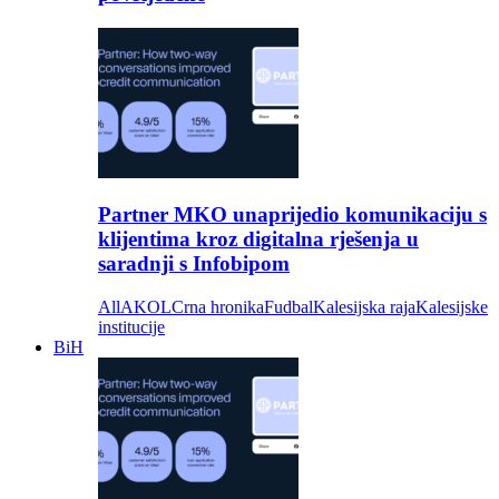
Partner MKO unaprijedio komunikaciju s
klijentima kroz digitalna rješenja u
saradnji s Infobipom
All
AKOL
Crna hronika
Fudbal
Kalesijska raja
Kalesijske
institucije
BiH