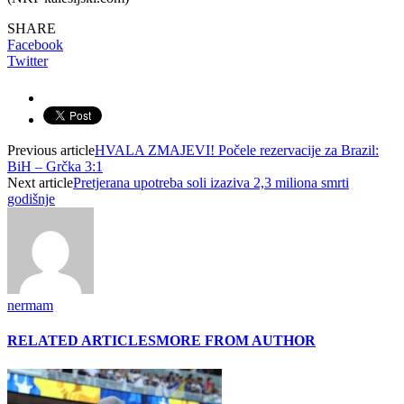
SHARE
Facebook
Twitter
Previous article
HVALA ZMAJEVI! Počele rezervacije za Brazil:
BiH – Grčka 3:1
Next article
Pretjerana upotreba soli izaziva 2,3 miliona smrti
godišnje
nermam
RELATED ARTICLES
MORE FROM AUTHOR