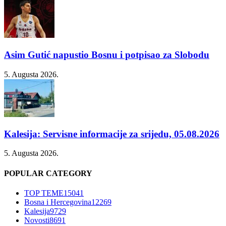
Asim Gutić napustio Bosnu i potpisao za Slobodu
5. Augusta 2026.
Kalesija: Servisne informacije za srijedu, 05.08.2026
5. Augusta 2026.
POPULAR CATEGORY
TOP TEME
15041
Bosna i Hercegovina
12269
Kalesija
9729
Novosti
8691