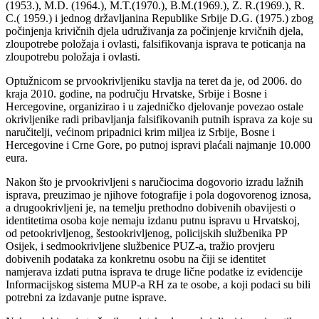
(1953.), M.D. (1964.), M.T.(1970.), B.M.(1969.), Z. R.(1969.), R.
C.( 1959.) i jednog državljanina Republike Srbije D.G. (1975.) zbog
počinjenja krivičnih djela udruživanja za počinjenje krvičnih djela,
zloupotrebe položaja i ovlasti, falsifikovanja isprava te poticanja na
zloupotrebu položaja i ovlasti.
Optužnicom se prvookrivljeniku stavlja na teret da je, od 2006. do
kraja 2010. godine, na području Hrvatske, Srbije i Bosne i
Hercegovine, organizirao i u zajedničko djelovanje povezao ostale
okrivljenike radi pribavljanja falsifikovanih putnih isprava za koje su
naručitelji, većinom pripadnici krim miljea iz Srbije, Bosne i
Hercegovine i Crne Gore, po putnoj ispravi plaćali najmanje 10.000
eura.
Nakon što je prvookrivljeni s naručiocima dogovorio izradu lažnih
isprava, preuzimao je njihove fotografije i pola dogovorenog iznosa,
a drugookrivljeni je, na temelju prethodno dobivenih obavijesti o
identitetima osoba koje nemaju izdanu putnu ispravu u Hrvatskoj,
od petookrivljenog, šestookrivljenog, policijskih službenika PP
Osijek, i sedmookrivljene službenice PUZ-a, tražio provjeru
dobivenih podataka za konkretnu osobu na čiji se identitet
namjerava izdati putna isprava te druge lične podatke iz evidencije
Informacijskog sistema MUP-a RH za te osobe, a koji podaci su bili
potrebni za izdavanje putne isprave.