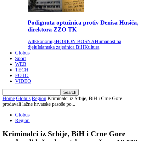
Podignuta optužnica protiv Denisa Husića,
direktora ZZO TK
All
Ekonomija
HORION BOSNA
Humanost na
djelu
Islamska zajednica BiH
Kultura
Globus
Sport
WEB
TECH
FOTO
VIDEO
Home
Globus
Region
Kriminalci iz Srbije, BiH i Crne Gore
prodavali lažne hrvatske pasoše po...
Globus
Region
Kriminalci iz Srbije, BiH i Crne Gore