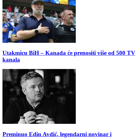
Utakmicu BiH – Kanada će prenositi više od 500 TV
kanala
Preminuo Edin Avdić, legendarni novinar i