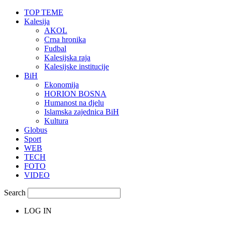
TOP TEME
Kalesija
AKOL
Crna hronika
Fudbal
Kalesijska raja
Kalesijske institucije
BiH
Ekonomija
HORION BOSNA
Humanost na djelu
Islamska zajednica BiH
Kultura
Globus
Sport
WEB
TECH
FOTO
VIDEO
Search
LOG IN