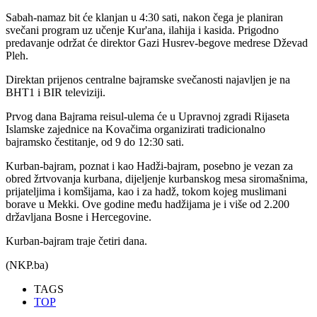
Sabah-namaz bit će klanjan u 4:30 sati, nakon čega je planiran
svečani program uz učenje Kur'ana, ilahija i kasida. Prigodno
predavanje održat će direktor Gazi Husrev-begove medrese Dževad
Pleh.
Direktan prijenos centralne bajramske svečanosti najavljen je na
BHT1 i BIR televiziji.
Prvog dana Bajrama reisul-ulema će u Upravnoj zgradi Rijaseta
Islamske zajednice na Kovačima organizirati tradicionalno
bajramsko čestitanje, od 9 do 12:30 sati.
Kurban-bajram, poznat i kao Hadži-bajram, posebno je vezan za
obred žrtvovanja kurbana, dijeljenje kurbanskog mesa siromašnima,
prijateljima i komšijama, kao i za hadž, tokom kojeg muslimani
borave u Mekki. Ove godine među hadžijama je i više od 2.200
državljana Bosne i Hercegovine.
Kurban-bajram traje četiri dana.
(NKP.ba)
TAGS
TOP