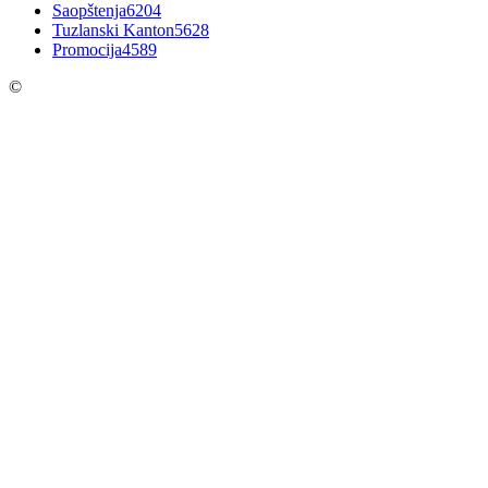
Saopštenja
6204
Tuzlanski Kanton
5628
Promocija
4589
©