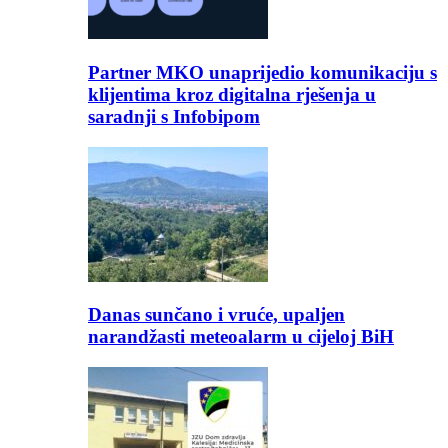
Partner MKO unaprijedio komunikaciju s
klijentima kroz digitalna rješenja u
saradnji s Infobipom
Danas sunčano i vruće, upaljen
narandžasti meteoalarm u cijeloj BiH