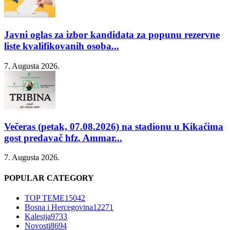
Javni oglas za izbor kandidata za popunu rezervne
liste kvalifikovanih osoba...
7. Augusta 2026.
Večeras (petak, 07.08.2026) na stadionu u Kikačima
gost predavač hfz. Ammar...
7. Augusta 2026.
POPULAR CATEGORY
TOP TEME
15042
Bosna i Hercegovina
12271
Kalesija
9733
Novosti
8694