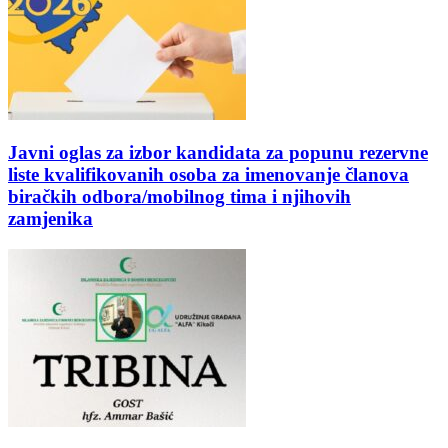
Javni oglas za izbor kandidata za popunu rezervne
liste kvalifikovanih osoba za imenovanje članova
biračkih odbora/mobilnog tima i njihovih
zamjenika