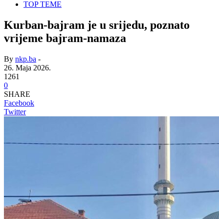
TOP TEME
Kurban-bajram je u srijedu, poznato
vrijeme bajram-namaza
By
nkp.ba
-
26. Maja 2026.
1261
0
SHARE
Facebook
Twitter