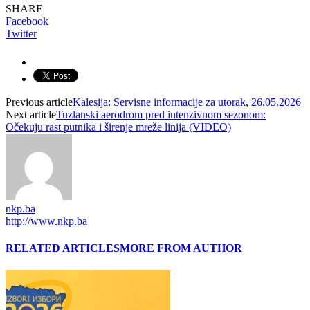
SHARE
Facebook
Twitter
Previous article
Kalesija: Servisne informacije za utorak, 26.05.2026
Next article
Tuzlanski aerodrom pred intenzivnom sezonom:
Očekuju rast putnika i širenje mreže linija (VIDEO)
nkp.ba
http://www.nkp.ba
RELATED ARTICLES
MORE FROM AUTHOR