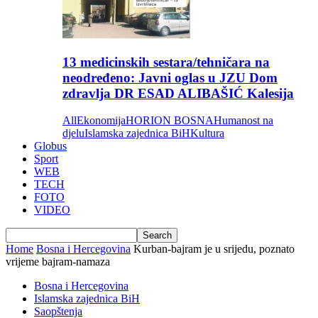
13 medicinskih sestara/tehničara na
neodređeno: Javni oglas u JZU Dom
zdravlja DR ESAD ALIBAŠIĆ Kalesija
All
Ekonomija
HORION BOSNA
Humanost na
djelu
Islamska zajednica BiH
Kultura
Globus
Sport
WEB
TECH
FOTO
VIDEO
Home
Bosna i Hercegovina
Kurban-bajram je u srijedu, poznato
vrijeme bajram-namaza
Bosna i Hercegovina
Islamska zajednica BiH
Saopštenja