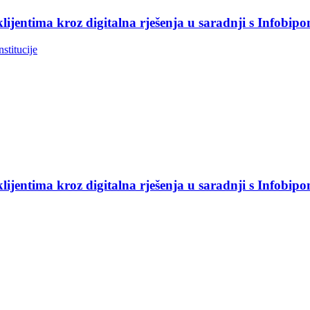
jentima kroz digitalna rješenja u saradnji s Infobip
nstitucije
jentima kroz digitalna rješenja u saradnji s Infobip