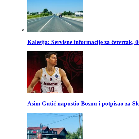
Kalesija: Servisne informacije za četvrtak, 
Asim Gutić napustio Bosnu i potpisao za S