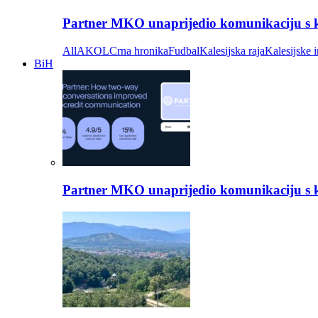
Partner MKO unaprijedio komunikaciju s kli
All
AKOL
Crna hronika
Fudbal
Kalesijska raja
Kalesijske i
BiH
Partner MKO unaprijedio komunikaciju s kli