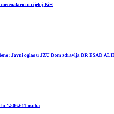
 meteoalarm u cijeloj BiH
ređeno: Javni oglas u JZU Dom zdravlja DR ESAD ALI
šlo 4.506.611 osoba