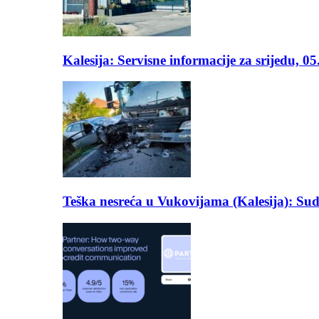
Kalesija: Servisne informacije za srijedu, 0
Teška nesreća u Vukovijama (Kalesija): Suda