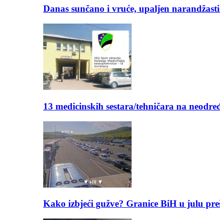
Danas sunčano i vruće, upaljen narandžasti
13 medicinskih sestara/tehničara na neod
Kako izbjeći gužve? Granice BiH u julu pre