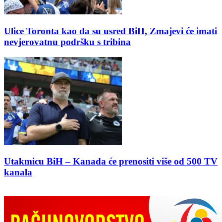
Ulice Toronta kao da su usred BiH, Zmajevi će imati
nevjerovatnu podršku s tribina
Utakmicu BiH – Kanada će prenositi više od 500 TV
kanala