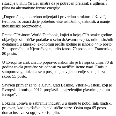
situacije u Kini Yu Lei smatra da je potreban prelazak s ugljena i
plina na alternativne izvore energije.
„Dugoročno je potrebno mijenjati i privrednu strukturu države“,
tvrdi on. To znači da je potrebno više uslužnih djelatnosti, a manje
industrijske proizvodnje.
Prema CIA-inom World Factbook, knjizi u kojoj CIA svake godine
objavljuje statističke podatke o svim državama svijeta, udio uslužnih
djelatnosti u kineskoj ekonomiji prošle godine je iznosio 44,6 posto.
Za usporedbu, u Njemačkoj taj udio iznosi 70 posto, a u Francuskoj
80 posto.
U Evropi se zrak znatno popravio nakon što je Evropska unija 70-ih
godina uvela granične vrijednosti za različite štetne tvari. Emisija
sumporovog dioksida se u posljednje dvije decenije smanjila za
skoro 55 posto.
Savršen primjer za to je glavni grad Baskije, Vitoria-Gasteiz, koji je
Evropska komisija 2012. proglasila „najzelenijim glavnim gradom
Evrope“.
Lokalna uprava je zabranila industriju u gradu te poboljšala gradski
prijevoz, kao i pješačke i biciklističke staze. Osim toga 65 posto
domaćinstava za ogrjev koristi plin.