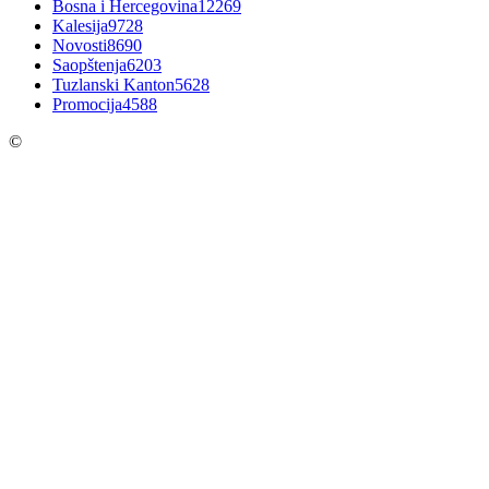
Bosna i Hercegovina
12269
Kalesija
9728
Novosti
8690
Saopštenja
6203
Tuzlanski Kanton
5628
Promocija
4588
©