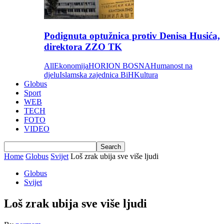
Podignuta optužnica protiv Denisa Husića,
direktora ZZO TK
All
Ekonomija
HORION BOSNA
Humanost na
djelu
Islamska zajednica BiH
Kultura
Globus
Sport
WEB
TECH
FOTO
VIDEO
Home
Globus
Svijet
Loš zrak ubija sve više ljudi
Globus
Svijet
Loš zrak ubija sve više ljudi