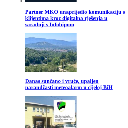
Partner MKO unaprijedio komunikaciju s
klijentima kroz digitalna rješenja u
saradnji s Infobipom
Danas sunčano i vruće, upaljen
narandžasti meteoalarm u cijeloj BiH