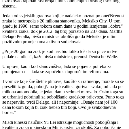
uzrokovao rapidan rast broja ljudi s oboljenjima dišnog i srčanog
sistema.
Jedan od svjetskih gradova koji je nadaleko poznat po onečišćenosti
zraka je metropola s 20 miliona stanovnika, Meksiko City. U tom
gradu je 1990. samo tokom osam dana u godini izmjerena „dobra“
kvaliteta zraka, dok je 2012. taj broj porastao na 237 dana. Martha
Delago Peralta, bivša ministrica okoliša grada Meksika je u tim
pozitivnim promjenama aktivno sudjelovala.
„Prije 20 godina zrak je kod nas bio toliko loš da su ptice mrtve
padale na ulicu“, kaže bivša ministrica, prenosi Deutsche Welle.
U upravi, kao i kod stanovništva, tada se pojavila potreba za
promjenama – i tada se započelo s dugoročnim reformama.
Tvornice koje šire štetne plinove, kao što su rafinerije, morale su se
preseliti iz grada, poboljšana je kvaliteta goriva i svako, od tada pet
miliona automobila, je jedan dan u sedmici mirovalo. Osim toga su
se urbanisti pobrinuli za poboljšanje gradskog prijevoza. Puno toga
se napravilo, tvrdi Delago, ali i napominje: „Ostaje nam još 100
dana tokom kojih bi zrak trebao biti bolji. Ovo je svakodnevna
borba.“
Mladi kineski naučnik Yu Lei istražuje mogućnosti poboljšanja i
kvalitetu zraka u kineskom Ministarstvu za okoliš. Za poboljšanje