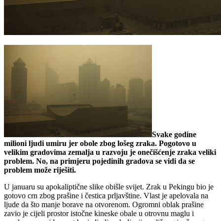
Svake godine
milioni ljudi umiru jer obole zbog lošeg zraka. Pogotovo u
velikim gradovima zemalja u razvoju je onečišćenje zraka veliki
problem. No, na primjeru pojedinih gradova se vidi da se
problem može riješiti.
U januaru su apokaliptične slike obišle svijet. Zrak u Pekingu bio je
gotovo crn zbog prašine i čestica prljavštine. Vlast je apelovala na
ljude da što manje borave na otvorenom. Ogromni oblak prašine
zavio je cijeli prostor istočne kineske obale u otrovnu maglu i