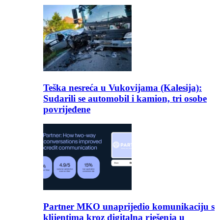
Teška nesreća u Vukovijama (Kalesija):
Sudarili se automobil i kamion, tri osobe
povrijeđene
Partner MKO unaprijedio komunikaciju s
klijentima kroz digitalna rješenja u