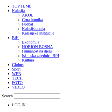
TOP TEME
Kalesija
AKOL
Crna hronika
Fudbal
Kalesijska raja
Kalesijske institucije
BiH
Ekonomija
HORION BOSNA
Humanost na djelu
Islamska zajednica BiH
Kultura
Globus
Sport
WEB
TECH
FOTO
VIDEO
Search
LOG IN