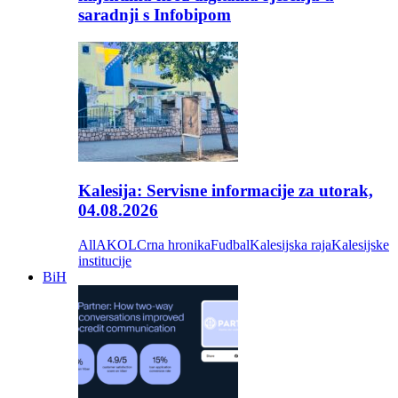
saradnji s Infobipom
Kalesija: Servisne informacije za utorak,
04.08.2026
All
AKOL
Crna hronika
Fudbal
Kalesijska raja
Kalesijske
institucije
BiH