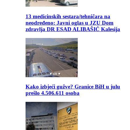
13 medicinskih sestara/tehničara na
neodređeno: Javni oglas u JZU Dom
zdravlja DR ESAD ALIBAŠIĆ Kalesija
Kako izbjeći gužve? Granice BiH u julu
prešlo 4.506.611 osoba