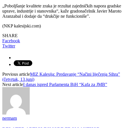
„Poboljšanje kvalitete zraka je rezultat zajedničkih napora gradske
uprave, industrije i stanovnika“, kaže gradonačelnik Javier Maroto
Aranzabal i dodaje da “drukčije ne funkcioniše”.
(NKP kalesijski.com)
SHARE
Facebook
Twitter
Previous article
MIZ Kalesija: Predavanje “Načini liječenja Sihra”
(četvrtak, 13.juni)
Next article
I danas ispred Parlamenta BiH “Kafa za JMB”
nermam