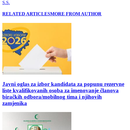
S.S.
RELATED ARTICLES
MORE FROM AUTHOR
Javni oglas za izbor kandidata za popunu rezervne
liste kvalifikovanih osoba za imenovanje članova
biračkih odbora/mobilnog tima i njihovih
zamjenika