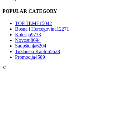
POPULAR CATEGORY
TOP TEME
15042
Bosna i Hercegovina
12271
Kalesija
9733
Novosti
8694
Saopštenja
6204
Tuzlanski Kanton
5628
Promocija
4589
©