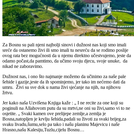
Za Bosnu su pali njeni najbolji sinovi i dužnost nas koji smo imali
sreće da ostanemo živi ili smo imali tu nesreću da se rodimo poslije
ovog rata bez mogućnosti da u njemu direktno učestvujemo, jeste da
odamo počast,da pamtimo, da učimo svoju djecu, svoje unuke, da
nikad ne zaboravimo.
Dužnost nas, i ono što najmanje možemo da učinimo za naše pale
šehide i gazije,jeste da ih spominjemo, jer tako im nećemo dati da
umru. Živi su sve dok u nama živi sjećanje na njih, na njihovu
žrtvu.
Jer kako naša Uzvišena Knjiga kaže : „ I ne recite za one koji su
poginuli na Allahovom putu da su mrtvi,ne oni su živi,samo vi to ne
osjetite. „ Svaki kamen ove prelijepe zemlje,a zemlja je
Bosna,natopljen je krvlju šehida,padali su životi za svaki brijeg,za
svaku livadu,šumu,selo pa tako i našu planinu Majevicu i naše
Hrasno,našu Kalesiju,Tuzlu,cijelu Bosnu…