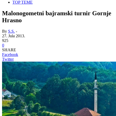
TOP TEME
Malonogometni bajramski turnir Gornje
Hrasno
By
S.S.
-
27. Jula 2013.
925
0
SHARE
Facebook
Twitter