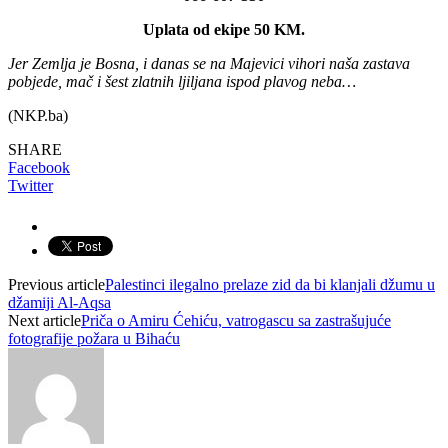
Uplata od ekipe 50 KM.
Jer Zemlja je Bosna, i danas se na Majevici vihori naša zastava
pobjede, mač i šest zlatnih ljiljana ispod plavog neba…
(NKP.ba)
SHARE
Facebook
Twitter
Previous article
Palestinci ilegalno prelaze zid da bi klanjali džumu u
džamiji Al-Aqsa
Next article
Priča o Amiru Ćehiću, vatrogascu sa zastrašujuće
fotografije požara u Bihaću