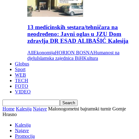
13 medicinskih sestara/tehničara na
neodređeno: Javni oglas u JZU Dom
zdravlja DR ESAD ALIBAŠIĆ Kalesija
All
Ekonomija
HORION BOSNA
Humanost na
djelu
Islamska zajednica BiH
Kultura
Globus
Sport
WEB
TECH
FOTO
VIDEO
Home
Kalesija
Najave
Malonogometni bajramski turnir Gornje
Hrasno
Kalesija
Najave
Promocija