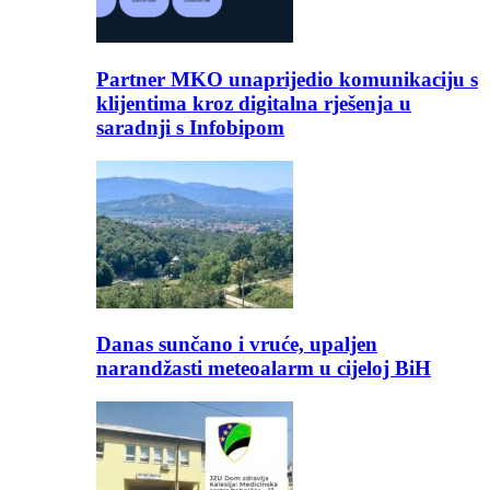
Partner MKO unaprijedio komunikaciju s
klijentima kroz digitalna rješenja u
saradnji s Infobipom
Danas sunčano i vruće, upaljen
narandžasti meteoalarm u cijeloj BiH