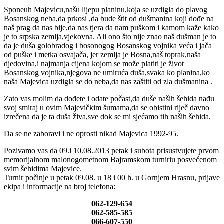
Sponeuh Majevicu,našu lijepu planinu,koja se uzdigla do plavog
Bosanskog neba,da prkosi ,da bude štit od dušmanina koji dođe na
naš prag da nas bije,da nas tjera da nam puškom i kamom kaže kako
je to srpska zemlja,vjekovna. Ali ono što nije znao naš dušman je to
da je duša golobradog i bosonogog Bosanskog vojnika veća i jača
od puške i metka osvajača, jer zemlja je Bosna,naš toprak,naša
djedovina,i najmanja cijena kojom se može platiti je život
Bosanskog vojnika,njegova ne umiruća duša,svaka ko planina,ko
naša Majevica uzdigla se do neba,da nas zaštiti od zla dušmanina .
Zato vas molim da dođete i odate počast,da duše naših šehida nađu
svoj smiraj u ovim Majevičkim šumama,da se obistini riječ davno
izrečena da je ta duša živa,sve dok se mi sjećamo tih naših šehida.
Da se ne zaboravi i ne oprosti nikad Majevica 1992-95.
Pozivamo vas da 09.i 10.08.2013 petak i subota prisustvujete prvom
memorijalnom malonogometnom Bajramskom turniriu posvećenom
svim šehidima Majevice.
Turnir počinje u petak 09.08. u 18 i 00 h. u Gornjem Hrasnu, prijave
ekipa i informacije na broj telefona:
062-129-654
062-585-585
066-607-550