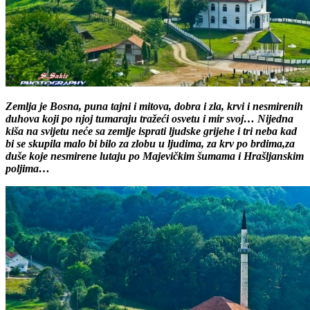
Zemlja je Bosna, puna tajni i mitova, dobra i zla, krvi i nesmirenih
duhova koji po njoj tumaraju tražeći osvetu i mir svoj… Nijedna
kiša na svijetu neće sa zemlje isprati ljudske grijehe i tri neba kad
bi se skupila malo bi bilo za zlobu u ljudima, za krv po brdima,za
duše koje nesmirene lutaju po Majevičkim šumama i Hrašljanskim
poljima…