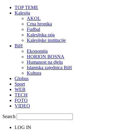
TOP TEME
Kalesija
AKOL
Crna hronika
Fudbal
Kalesijska raja
Kalesijske institucije
BiH
Ekonomija
HORION BOSNA
Humanost na djelu
Islamska zajednica BiH
Kultura
Globus
Sport
WEB
TECH
FOTO
VIDEO
Search
LOG IN