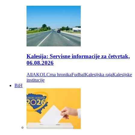
Kalesija: Servisne informacije za četvrtak,
06.08.2026
All
AKOL
Crna hronika
Fudbal
Kalesijska raja
Kalesijske
institucije
BiH