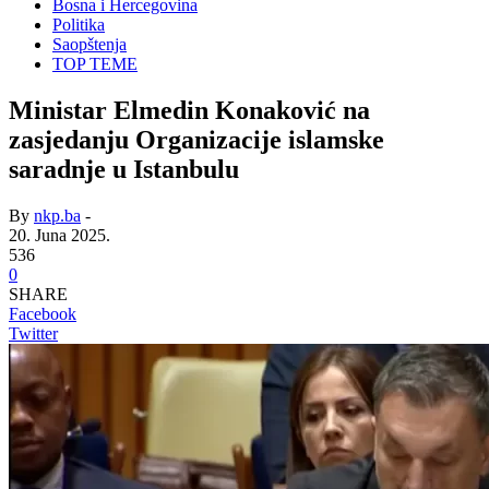
Bosna i Hercegovina
Politika
Saopštenja
TOP TEME
Ministar Elmedin Konaković na
zasjedanju Organizacije islamske
saradnje u Istanbulu
By
nkp.ba
-
20. Juna 2025.
536
0
SHARE
Facebook
Twitter