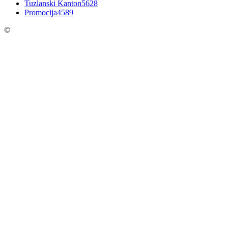
Tuzlanski Kanton
5628
Promocija
4589
©