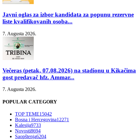
Javni oglas za izbor kandidata za popunu rezervne
liste kvalifikovanih osoba...
7. Augusta 2026.
Večeras (petak, 07.08.2026) na stadionu u Kikačima
gost predavač hfz. Ammar...
7. Augusta 2026.
POPULAR CATEGORY
TOP TEME
15042
Bosna i Hercegovina
12271
Kalesija
9733
Novosti
8694
Saopštenja
6204