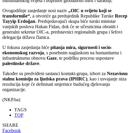
muslimanskog svijeta i doprinos globalnom miru i saradnji.
Ovogodišnje zasjedanje nosi naziv
„OIC u svijetu koji se
transformiše“
, a otvoriće ga predsjednik Republike Turske
Recep
Tayyip Erdoğan
. Predsjedavajući skupa biće turski ministar
vanjskih poslova Hakan Fidan, dok će se učesnicima obratiti i
generalni sekretar OIC-a, predstavnici regionalnih grupa i šefovi
delegacija država članica.
U fokusu zasjedanja biće
pitanja mira, sigurnosti i socio-
ekonomskog razvoja
, s posebnim naglaskom na humanitarnu i
infrastrukturnu obnovu
Gaze
, te podršku procesu uspostave
palestinske države
.
Također su predviđeni sastanci kontakt-grupa, izbori za
Nezavisnu
stalnu komisiju za ljudska prava (IPHRC)
, kao i usvajanje niza
rezolucija koje će definisati smjernice budućeg djelovanja
organizacije.
(NKP.ba)
TAGS
TOP
SHARE
Facebook