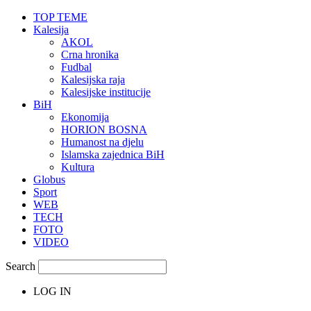
TOP TEME
Kalesija
AKOL
Crna hronika
Fudbal
Kalesijska raja
Kalesijske institucije
BiH
Ekonomija
HORION BOSNA
Humanost na djelu
Islamska zajednica BiH
Kultura
Globus
Sport
WEB
TECH
FOTO
VIDEO
Search
LOG IN