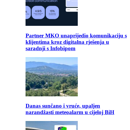
Partner MKO unaprijedio komunikaciju s
klijentima kroz digitalna rješenja u
saradnji s Infobipom
Danas sunčano i vruće, upaljen
narandžasti meteoalarm u cijeloj BiH