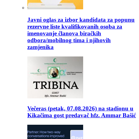
Javni oglas za izbor kandidata za popunu
rezervne liste kvalifikovanih osoba za
imenovanje članova biračkih
odbora/mobilnog tima i njihovih
zamjenika
Večeras (petak, 07.08.2026) na stadionu u
Kikačima gost predavač hfz. Ammar Bašić