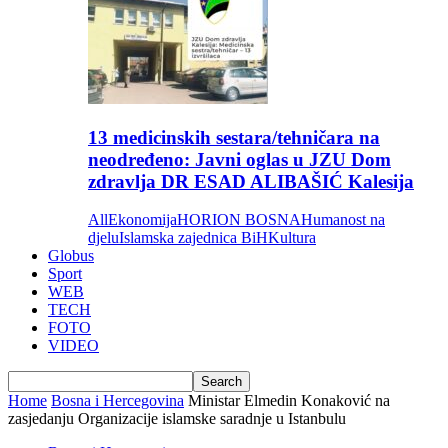
13 medicinskih sestara/tehničara na
neodređeno: Javni oglas u JZU Dom
zdravlja DR ESAD ALIBAŠIĆ Kalesija
All
Ekonomija
HORION BOSNA
Humanost na
djelu
Islamska zajednica BiH
Kultura
Globus
Sport
WEB
TECH
FOTO
VIDEO
Home
Bosna i Hercegovina
Ministar Elmedin Konaković na
zasjedanju Organizacije islamske saradnje u Istanbulu