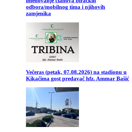
imenovanje članova biračkih
odbora/mobilnog tima i njihovih
zamjenika
Večeras (petak, 07.08.2026) na stadionu u
Kikačima gost predavač hfz. Ammar Bašić