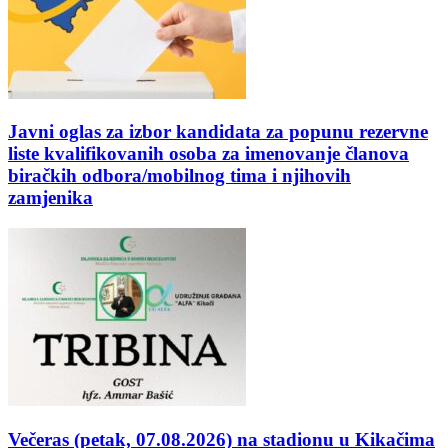
Javni oglas za izbor kandidata za popunu rezervne
liste kvalifikovanih osoba za imenovanje članova
biračkih odbora/mobilnog tima i njihovih
zamjenika
Večeras (petak, 07.08.2026) na stadionu u Kikačima