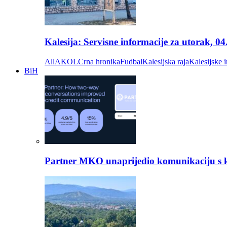
Kalesija: Servisne informacije za utorak, 0
All
AKOL
Crna hronika
Fudbal
Kalesijska raja
Kalesijske i
BiH
Partner MKO unaprijedio komunikaciju s kli