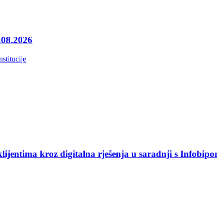
4.08.2026
nstitucije
jentima kroz digitalna rješenja u saradnji s Infobip