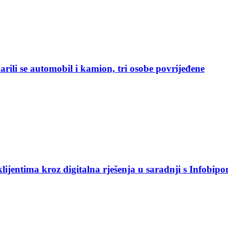
rili se automobil i kamion, tri osobe povrijeđene
jentima kroz digitalna rješenja u saradnji s Infobip