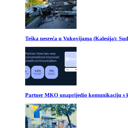
Teška nesreća u Vukovijama (Kalesija): Suda
Partner MKO unaprijedio komunikaciju s kli