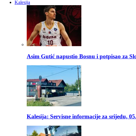
Kalesija
Asim Gutić napustio Bosnu i potpisao za S
Kalesija: Servisne informacije za srijedu, 0