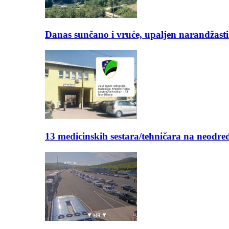
Danas sunčano i vruće, upaljen narandžasti
13 medicinskih sestara/tehničara na neod