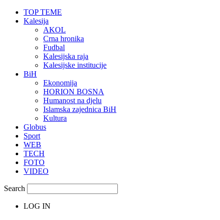
TOP TEME
Kalesija
AKOL
Crna hronika
Fudbal
Kalesijska raja
Kalesijske institucije
BiH
Ekonomija
HORION BOSNA
Humanost na djelu
Islamska zajednica BiH
Kultura
Globus
Sport
WEB
TECH
FOTO
VIDEO
Search
LOG IN