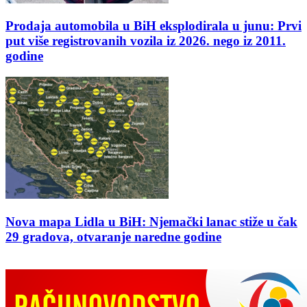
Prodaja automobila u BiH eksplodirala u junu: Prvi
put više registrovanih vozila iz 2026. nego iz 2011.
godine
Nova mapa Lidla u BiH: Njemački lanac stiže u čak
29 gradova, otvaranje naredne godine