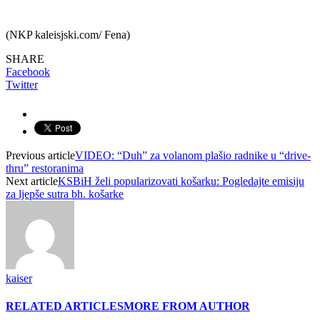
(NKP kaleisjski.com/ Fena)
SHARE
Facebook
Twitter
Previous article
VIDEO: “Duh” za volanom plašio radnike u “drive-
thru” restoranima
Next article
KSBiH želi popularizovati košarku: Pogledajte emisiju
za ljepše sutra bh. košarke
kaiser
RELATED ARTICLES
MORE FROM AUTHOR