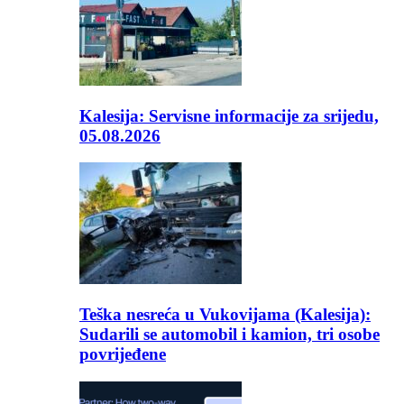
Kalesija: Servisne informacije za srijedu,
05.08.2026
Teška nesreća u Vukovijama (Kalesija):
Sudarili se automobil i kamion, tri osobe
povrijeđene