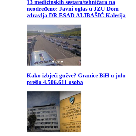
13 medicinskih sestara/tehničara na
neodređeno: Javni oglas u JZU Dom
zdravlja DR ESAD ALIBAŠIĆ Kalesija
Kako izbjeći gužve? Granice BiH u julu
prešlo 4.506.611 osoba