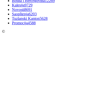
Bosna i Hercegovina
12269
Kalesija
9729
Novosti
8691
Saopštenja
6203
Tuzlanski Kanton
5628
Promocija
4588
©