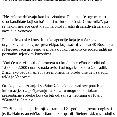
“Nesreće se dešavaju kao i s avionima. Putem naše agencije imali
smo kandidate koji su baš radili na brodu “Costa Concordia”, pa su
se nakon nesreće opet vratili na brod i nastavili zarađivati za život“,
kazala je Vehovec.
Putem slovenske konsultantske agencije koja je u Sarajevu
organizovala intervjue, prva ekipa, koju sačinjava oko 40 Bosanaca
i Hercegovaca uspješno je prošla obuku i uskoro će početi raditi na
poznatim svjetskim kruzerima.
“Oni će u zavisnosti od prometa na brodu mjesečno zaraditi od
1.000 do 2.000 eura. Zarada ovisi i od toga koliko ko želi raditi.
Znači ako osoba napravi više prometa na brodu više će i zaraditi“,
rekla je Vehovec.
Oni koji svoje znanje i vještine žele tek pokazati sve potrebne
informacije o zapošljavanju na kruzeru mogu dobiti tokom
prezentacije i obuke koja će biti održana 2. februara u Hotelu
“Grand” u Sarajevu.
“Tražimo mlade ljude koji su stariji od 21 godinu i govore engleski
jezik. Naime, američko-britanska kompanija Steiner Ltd. u saradnji s