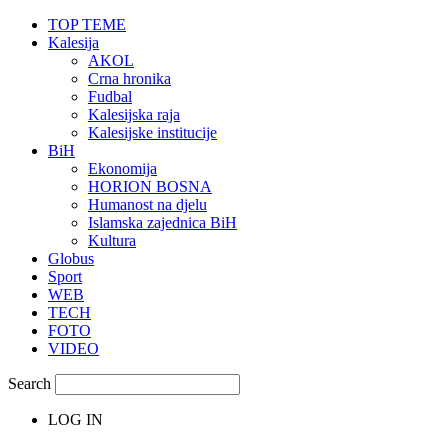
TOP TEME
Kalesija
AKOL
Crna hronika
Fudbal
Kalesijska raja
Kalesijske institucije
BiH
Ekonomija
HORION BOSNA
Humanost na djelu
Islamska zajednica BiH
Kultura
Globus
Sport
WEB
TECH
FOTO
VIDEO
Search
LOG IN