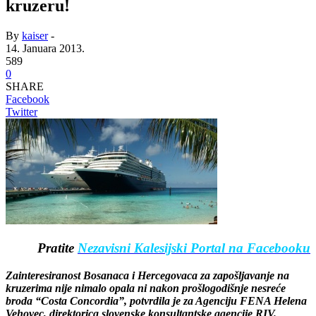
kruzeru!
By
kaiser
-
14. Januara 2013.
589
0
SHARE
Facebook
Twitter
Pratite
Nezavisni Kalesijski Portal na Facebooku
Zainteresiranost Bosanaca i Hercegovaca za zapošljavanje na
kruzerima nije nimalo opala ni nakon prošlogodišnje nesreće
broda “Costa Concordia”, potvrdila je za Agenciju FENA Helena
Vehovec, direktorica slovenske konsultantske agencije RIV.