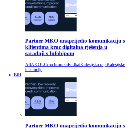
Partner MKO unaprijedio komunikaciju s
klijentima kroz digitalna rješenja u
saradnji s Infobipom
All
AKOL
Crna hronika
Fudbal
Kalesijska raja
Kalesijske
institucije
BiH
Partner MKO unaprijedio komunikaciju s