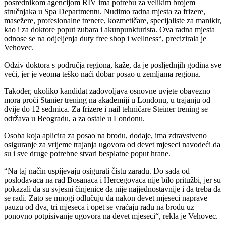
posrednikom agencijom RIV ima potrebu za velikim brojem
stručnjaka u Spa Departmentu. Nudimo radna mjesta za frizere,
masežere, profesionalne trenere, kozmetičare, specijaliste za manikir,
kao i za doktore poput zubara i akunpunkturista. Ova radna mjesta
odnose se na odjeljenja duty free shop i wellness“, precizirala je
Vehovec.
Odziv doktora s područja regiona, kaže, da je posljednjih godina sve
veći, jer je veoma teško naći dobar posao u zemljama regiona.
Također, ukoliko kandidat zadovoljava osnovne uvjete obavezno
mora proći Stanier trening na akademiji u Londonu, u trajanju od
dvije do 12 sedmica. Za frizere i nail tehničare Steiner trening se
održava u Beogradu, a za ostale u Londonu.
Osoba koja aplicira za posao na brodu, dodaje, ima zdravstveno
osiguranje za vrijeme trajanja ugovora od devet mjeseci navodeći da
su i sve druge potrebne stvari besplatne poput hrane.
“Na taj način uspijevaju osigurati čistu zaradu. Do sada od
poslodavaca na rad Bosanaca i Hercegovaca nije bilo pritužbi, jer su
pokazali da su svjesni činjenice da nije najjednostavnije i da treba da
se radi. Zato se mnogi odlučuju da nakon devet mjeseci naprave
pauzu od dva, tri mjeseca i opet se vraćaju radu na brodu uz
ponovno potpisivanje ugovora na devet mjeseci“, rekla je Vehovec.