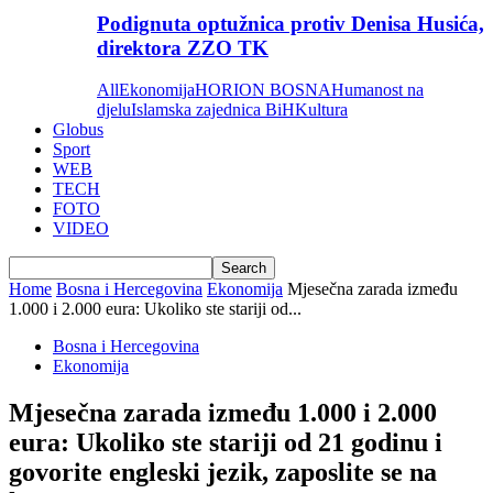
Podignuta optužnica protiv Denisa Husića,
direktora ZZO TK
All
Ekonomija
HORION BOSNA
Humanost na
djelu
Islamska zajednica BiH
Kultura
Globus
Sport
WEB
TECH
FOTO
VIDEO
Home
Bosna i Hercegovina
Ekonomija
Mjesečna zarada između
1.000 i 2.000 eura: Ukoliko ste stariji od...
Bosna i Hercegovina
Ekonomija
Mjesečna zarada između 1.000 i 2.000
eura: Ukoliko ste stariji od 21 godinu i
govorite engleski jezik, zaposlite se na