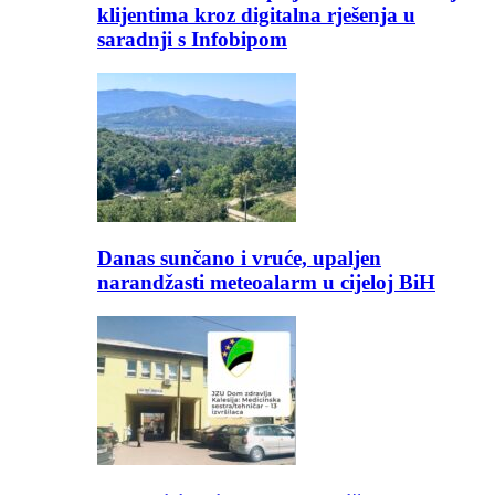
klijentima kroz digitalna rješenja u
saradnji s Infobipom
Danas sunčano i vruće, upaljen
narandžasti meteoalarm u cijeloj BiH