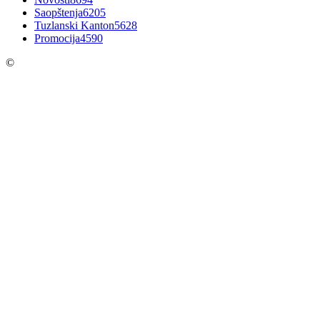
Saopštenja
6205
Tuzlanski Kanton
5628
Promocija
4590
©