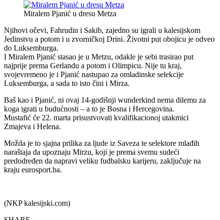
Miralem Pjanić u dresu Metza
Njihovi očevi, Fahrudin i Sakib, zajedno su igrali u kalesijskom
Jedinstvu a potom i u zvorničkoj Drini. Životni put obojicu je odveo
do Luksemburga.
I Miralem Pjanić stasao je u Metzu, odakle je sebi trasirao put
najprije prema Gerlandu a potom i Olimpicu. Nije tu kraj,
svojevremeno je i Pjanić nastupao za omladinske selekcije
Luksemburga, a sada to isto čini i Mirza.
Baš kao i Pjanić, ni ovaj 14-godišnji wunderkind nema dilemu za
koga igrati u budućnosti – a to je Bosna i Hercegovina.
Mustafić će 22. marta prisustvovati kvalifikacionoj utakmici
Zmajeva i Helena.
Možda je to sjajna prilika za ljude iz Saveza te selektore mlađih
naraštaja da upoznaju Mirzu, koji je prema svemu sudeći
predodređen da napravi veliku fudbalsku karijeru, zaključuje na
kraju eurosport.ba.
(NKP kalesijski.com)
SHARE