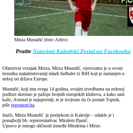
Mirza Mustafić (foto: Arhiv)
Pratite
Nezavisni Kalesijski Portal na Facebooku
Ofanzivni veznjak Metza, Mirza Mustafić, vjerovatno je u ovom
trenutku najtalentovaniji mladi fudbaler iz BiH koji je nastanjen u
nekoj od država Europe.
Mustafić, koji ima svega 14 godina, svojim izvedbama na zelenoj
podlozi skrenuo je pažnju brojnih europskih klubova, a kako sam
kaže, Arsenal je najuporniji, te je izvjesno da će postati Topnik,
piše
eurosport.ba
.
Inače, Mirza Mustafić je porijekom iz Kalesije – odakle je i
ponajbolji bh. reprezentativac Miralem Pjanić.
Upravo je mnogo sličnosti između Miralema i Mirze.