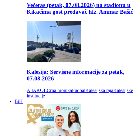
Večeras (petak, 07.08.2026) na stadionu u
Kikačima gost predavač hfz. Ammar Bašić
Kalesija: Servisne informacije za petak,
07.08.2026
All
AKOL
Crna hronika
Fudbal
Kalesijska raja
Kalesijske
institucije
BiH