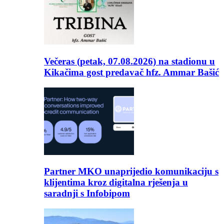
Večeras (petak, 07.08.2026) na stadionu u
Kikačima gost predavač hfz. Ammar Bašić
Partner MKO unaprijedio komunikaciju s
klijentima kroz digitalna rješenja u
saradnji s Infobipom