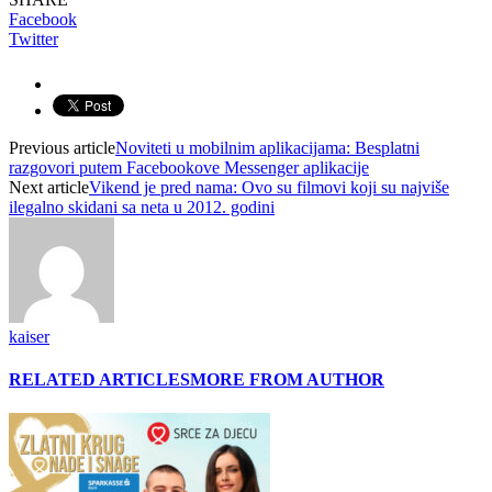
Facebook
Twitter
Previous article
Noviteti u mobilnim aplikacijama: Besplatni
razgovori putem Facebookove Messenger aplikacije
Next article
Vikend je pred nama: Ovo su filmovi koji su najviše
ilegalno skidani sa neta u 2012. godini
kaiser
RELATED ARTICLES
MORE FROM AUTHOR