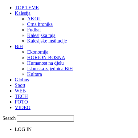
TOP TEME
Kalesija
AKOL
Crna hronika
Fudbal
Kalesijska raja
Kalesijske institucije
BiH
Ekonomija
HORION BOSNA
Humanost na djelu
Islamska zajednica BiH
Kultura
Globus
Sport
WEB
TECH
FOTO
VIDEO
Search
LOG IN