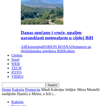
Danas sunčano i vruće, upaljen
narandžasti meteoalarm u cijeloj BiH
All
Ekonomija
HORION BOSNA
Humanost na
djelu
Islamska zajednica BiH
Kultura
Globus
Sport
WEB
TECH
FOTO
VIDEO
Home
Kalesija
Promocija
Mladi Kalesijac briljira: Mirza Mustafić
naslijedio Pjanića u Metzu, a želi i...
Kalesija