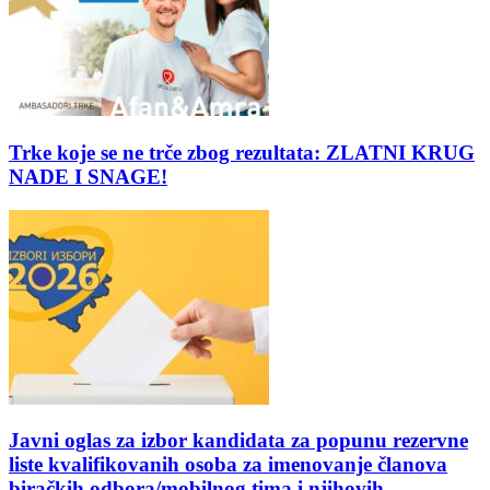
Trke koje se ne trče zbog rezultata: ZLATNI KRUG
NADE I SNAGE!
Javni oglas za izbor kandidata za popunu rezervne
liste kvalifikovanih osoba za imenovanje članova
biračkih odbora/mobilnog tima i njihovih