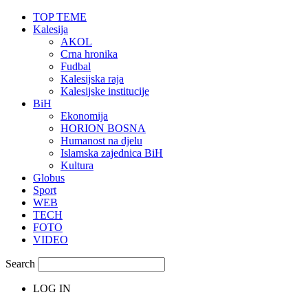
TOP TEME
Kalesija
AKOL
Crna hronika
Fudbal
Kalesijska raja
Kalesijske institucije
BiH
Ekonomija
HORION BOSNA
Humanost na djelu
Islamska zajednica BiH
Kultura
Globus
Sport
WEB
TECH
FOTO
VIDEO
Search
LOG IN