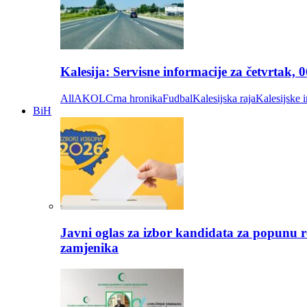
Kalesija: Servisne informacije za četvrtak, 
All
AKOL
Crna hronika
Fudbal
Kalesijska raja
Kalesijske i
BiH
Javni oglas za izbor kandidata za popunu r
zamjenika