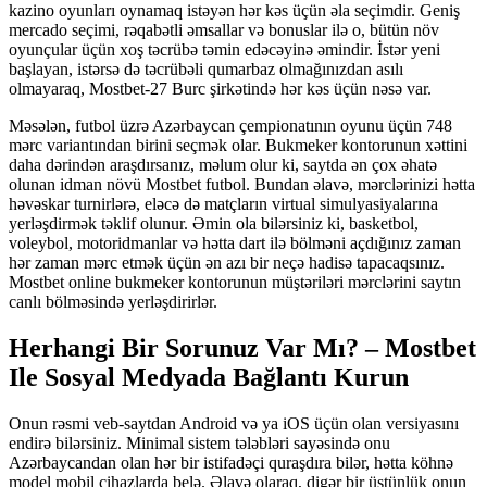
kazino oyunları oynamaq istəyən hər kəs üçün əla seçimdir. Geniş
mercado seçimi, rəqabətli əmsallar və bonuslar ilə o, bütün növ
oyunçular üçün xoş təcrübə təmin edəcəyinə əmindir. İstər yeni
başlayan, istərsə də təcrübəli qumarbaz olmağınızdan asılı
olmayaraq, Mostbet-27 Burc şirkətində hər kəs üçün nəsə var.
Məsələn, futbol üzrə Azərbaycan çempionatının oyunu üçün 748
mərc variantından birini seçmək olar. Bukmeker kontorunun xəttini
daha dərindən araşdırsanız, məlum olur ki, saytda ən çox əhatə
olunan idman növü Mostbet futbol. Bundan əlavə, mərclərinizi hətta
həvəskar turnirlərə, eləcə də matçların virtual simulyasiyalarına
yerləşdirmək təklif olunur. Əmin ola bilərsiniz ki, basketbol,
voleybol, motoridmanlar və hətta dart ilə bölməni açdığınız zaman
hər zaman mərc etmək üçün ən azı bir neçə hadisə tapacaqsınız.
Mostbet online bukmeker kontorunun müştəriləri mərclərini saytın
canlı bölməsində yerləşdirirlər.
Herhangi Bir Sorunuz Var Mı? – Mostbet
Ile Sosyal Medyada Bağlantı Kurun
Onun rəsmi veb-saytdan Android və ya iOS üçün olan versiyasını
endirə bilərsiniz. Minimal sistem tələbləri sayəsində onu
Azərbaycandan olan hər bir istifadəçi quraşdıra bilər, hətta köhnə
model mobil cihazlarda belə. Əlavə olaraq, digər bir üstünlük onun