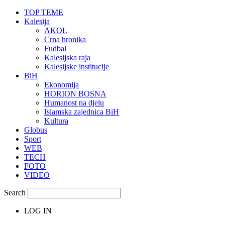
TOP TEME
Kalesija
AKOL
Crna hronika
Fudbal
Kalesijska raja
Kalesijske institucije
BiH
Ekonomija
HORION BOSNA
Humanost na djelu
Islamska zajednica BiH
Kultura
Globus
Sport
WEB
TECH
FOTO
VIDEO
Search
LOG IN