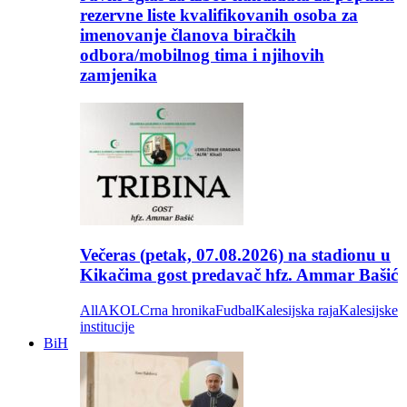
rezervne liste kvalifikovanih osoba za
imenovanje članova biračkih
odbora/mobilnog tima i njihovih
zamjenika
Večeras (petak, 07.08.2026) na stadionu u
Kikačima gost predavač hfz. Ammar Bašić
All
AKOL
Crna hronika
Fudbal
Kalesijska raja
Kalesijske
institucije
BiH