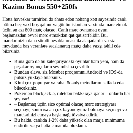
Kazino Bonus 550+250fs
Hətta həvəskar turnirləri də əhatə edən nəhəng xətt sayəsində canlı
bölmə heç vaxt boş qalmır və günün istənilən vaxtında mərc etmək
üçün ən azı 800 matç olacaq. Canlı mərc oynamaq oyun
başlamazdan əvvəl mərc etməkdən qat-qat sərfəlidir. Bu,
mərclərinizin daha sürətli hesablanması ilə əlaqədardır və siz
meydanda baş verənlərə əsaslanaraq matçı daha yaxşı təhlil edə
bilərsiniz.
Buna görə də bu kateqoriyadakı oyunlar həm yeni, həm də
peşəkar oyunçuların sevimlisinə çevrilib.
Bundan əlavə, siz Mostbet proqramını Android və IOS-da
pulsuz yükləyə bilərsiniz.
Kimi çox populyar və rahat ödəniş metodlarını istifadə edə
biləcəksiniz.
Pokerdən blackjack-ə, ruletdən bakkaraya qədər – onlarda hər
şey var!
– Başlamaq üçün sizə optimal olacaq mərc strategiyası
seçməyi, sonra isə ən çox bəyəndiyiniz bölməyə keçməyi və
mərclərinizi etməyə başlamağı tövsiyə edirik.
Bu halda, canlıda 1-2% daha yüksək olan marja minimuma
endirilir və ya hətta tamamilə bloklanır.