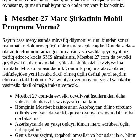
oynasanız, qumarın mahiyyətinə o qədər tez vara biləcəksiniz.
📱 Mostbet-27 Mərc Şirkətinin Mobil
Proqramı Varmı?
Saytın əsas menyusunda müvafiq düyməni vurun, bundan sonra
məlumatları doldurmaq üçün bir manera açılacaqdır. Burada sadəcə
olaraq telefon nömrənizi göstərməlisiniz və saytda qeydiyyatınızı
təsdiq edəcək kodla SMS almalısınız. Mostbet 27 com-da əvvəlki
qeydiyyat üsullarından daha yüksək təhlükəsizlik səviyyəsinə
malikdir. Məsələ burasındadır ki, onun E-poçtuna əlavə olaraq
istifadəçidən yeni hesaba daxil olmaq üçün dərhal parol təqdim
etməsi də təklif olunur. Az twenty-seven mövcud sosial şəbəkələr
vasitəsilə daxil olmağa imkan verəcək.
Mostbet 27 com-da əvvəlki qeydiyyat üsullarından daha
yüksək təhlükəsizlik səviyyəsinə malikdir.
Həmçinin Mostbet kazinosunun Azərbaycan dilinə tərcümə
edilmiş versiyası da var ki, qumar oynayan zaman daha rahat
ola biləsiniz.
Azərbaycanda ən yaxşı onlayn idman mərc təcrübəsi üçün
indi qoşulun!
Geniş bazar seçimi, rəqabətli əmsallar və bonuslar ilə o, bütün