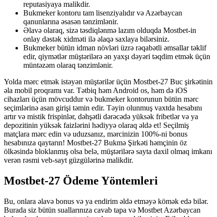
reputasiyaya malikdir.
Bukmeker kontoru tam lisenziyalıdır və Azərbaycan
qanunlarına əsasən tənzimlənir.
Əlavə olaraq, sizə təsdiqlənmə lazım olduqda Mostbet-in
onlay dəstək xidməti ilə əlaqə saxlaya bilərsiniz.
Bukmeker bütün idman növləri üzrə rəqabətli əmsallar təklif
edir, qiymətlər müştərilərə ən yaxşı dəyəri təqdim etmək üçün
müntəzəm olaraq tənzimlənir.
Yolda mərc etmək istəyən müştərilər üçün Mostbet-27 Buc şirkətinin
əla mobil proqramı var. Tətbiq həm Android os, həm də iOS
cihazları üçün mövcuddur və bukmeker kontorunun bütün mərc
seçimlərinə asan girişi təmin edir. Təyin olunmuş vaxtda hesabını
artır və mistik frispinlər, dəhşətli dərəcədə yüksək fribetlər və ya
depozitinin yüksək faizlərini hədiyyə olaraq əldə et! Seçilmiş
matçlara mərc edin və uduzsanız, mərcinizin 100%-ni bonus
hesabınıza qaytarın! Mostbet-27 Bukmə Şirkəti həmçinin öz
ölkəsində bloklanmış olsa belə, müştərilərə sayta daxil olmaq imkanı
verən rəsmi veb-sayt güzgülərinə malikdir.
Mostbet-27 Ödeme Yöntemleri
Bu, onlara əlavə bonus və ya endirim əldə etməyə kömək edə bilər.
Burada siz bütün suallarınıza cavab tapa və Mostbet Azərbaycan