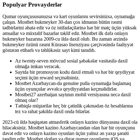
Populyar Provayderlər
Qumar oyunçususunuzsa və kart oyunlarını sevirsinizsə, oynamağa
çalışın. Mostbet bukmeyker 30-dan çox idmanın bütün rəsmi
tədbirlərini əhatə edir və öz istifadəçilərinə hər bir matç üçün yüksək
əmsallar və müxtəlif bazarlar təklif edir. Mostbet ilk dəfə onlayn
bukmeyker bazarına 2009-cu ildə daxil olub. Bu zaman ərzində
bukmeyker özünü rəsmi Kürasao lisenziyası çərçivəsində fəaliyyət
göstərən etibarlı və təhlükəsiz sayt kimi tanıdıb.
Az twenty-seven mövcud sosial şəbəkələr vasitəsilə daxil
olmağa imkan verəcək.
Saytda bir promosyon kodu daxil etməli və hər bir qeydiyyat
seçimi üçün reward seçməlisiniz.
Mostbet Azərbaycan-da genuine pulla oynamağa başlamaq
üçün oyunçular əvvəlcə qeydiyyatdan keçməlidirlər.
Mostbet27 azerbaijan saytının mobil versiyasına necə daxil
olmaq olar?
Tətbiqlə müştərilər heç bir çətinlik çəkmədən öz hesablarına
tez və rahat şəkildə daxil onda bilərlər.
2023-cü ildə həqiqətən atmasferik onlayn kazino dünyasına daxil ola
biləcəksiniz. Mostbet kazino Azərbaycandan olan hər bir oyunçunu
dəvət edir və onlayn kazino oyunları üçün yalnız ən yaxşı şəraiti
təqdim edir. Mostbet slotları və digər qumar oyunlarını iOS və