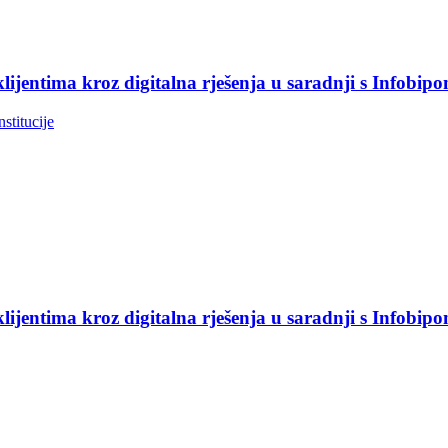
jentima kroz digitalna rješenja u saradnji s Infobip
nstitucije
jentima kroz digitalna rješenja u saradnji s Infobip