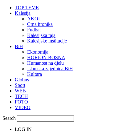
TOP TEME
Kalesija
AKOL
Crna hronika
Fudbal
Kalesijska raja
Kalesijske institucije
BiH
Ekonomija
HORION BOSNA
Humanost na djelu
Islamska zajednica BiH
Kultura
Globus
Sport
WEB
TECH
FOTO
VIDEO
Search
LOG IN