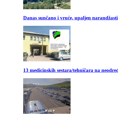
Danas sunčano i vruće, upaljen narandžasti
13 medicinskih sestara/tehničara na neod