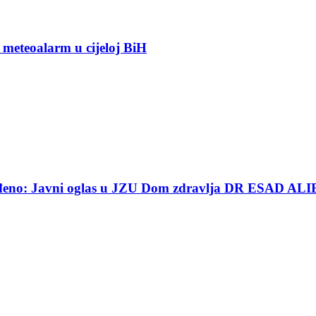
 meteoalarm u cijeloj BiH
ređeno: Javni oglas u JZU Dom zdravlja DR ESAD ALI