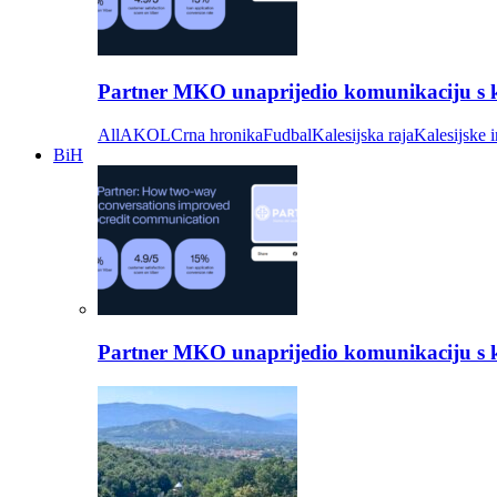
Partner MKO unaprijedio komunikaciju s kli
All
AKOL
Crna hronika
Fudbal
Kalesijska raja
Kalesijske i
BiH
Partner MKO unaprijedio komunikaciju s kli