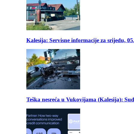
Kalesija: Servisne informacije za srijedu, 0
Teška nesreća u Vukovijama (Kalesija): Suda