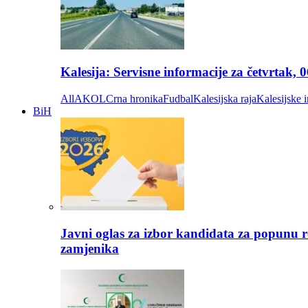
Kalesija: Servisne informacije za četvrtak, 
All
AKOL
Crna hronika
Fudbal
Kalesijska raja
Kalesijske i
BiH
Javni oglas za izbor kandidata za popunu r
zamjenika