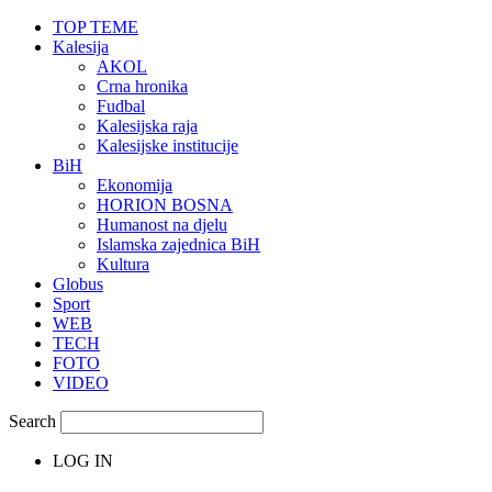
TOP TEME
Kalesija
AKOL
Crna hronika
Fudbal
Kalesijska raja
Kalesijske institucije
BiH
Ekonomija
HORION BOSNA
Humanost na djelu
Islamska zajednica BiH
Kultura
Globus
Sport
WEB
TECH
FOTO
VIDEO
Search
LOG IN