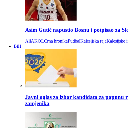
Asim Gutić napustio Bosnu i potpisao za S
All
AKOL
Crna hronika
Fudbal
Kalesijska raja
Kalesijske i
BiH
Javni oglas za izbor kandidata za popunu r
zamjenika