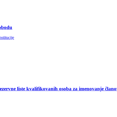
lobodu
nstitucije
ezervne liste kvalifikovanih osoba za imenovanje član