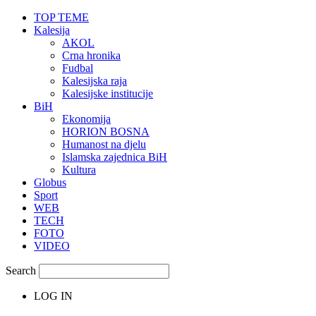
TOP TEME
Kalesija
AKOL
Crna hronika
Fudbal
Kalesijska raja
Kalesijske institucije
BiH
Ekonomija
HORION BOSNA
Humanost na djelu
Islamska zajednica BiH
Kultura
Globus
Sport
WEB
TECH
FOTO
VIDEO
Search
LOG IN