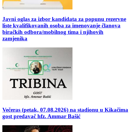
Javni oglas za izbor kandidata za popunu rezervne
liste kvalifikovanih osoba za imenovanje članova
biračkih odbora/mobilnog tima i njihovih
zamjenika
Večeras (petak, 07.08.2026) na stadionu u Kikačima
gost predavač hfz. Ammar Bašić