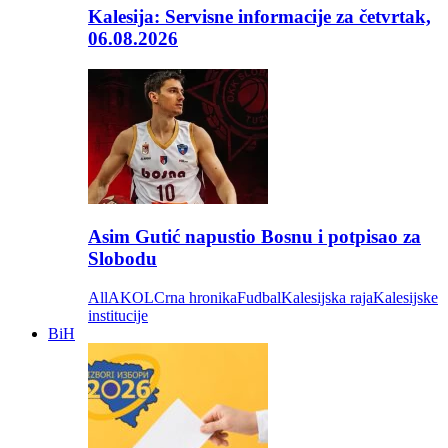
Kalesija: Servisne informacije za četvrtak,
06.08.2026
Asim Gutić napustio Bosnu i potpisao za
Slobodu
All
AKOL
Crna hronika
Fudbal
Kalesijska raja
Kalesijske
institucije
BiH