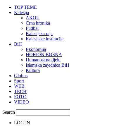
TOP TEME
Kalesija
AKOL
Crna hronika
Fudbal
Kalesijska raja
Kalesijske institucije
BiH
Ekonomija
HORION BOSNA
Humanost na djelu
Islamska zajednica BiH
Kultura
Globus
Sport
WEB
TECH
FOTO
VIDEO
Search
LOG IN