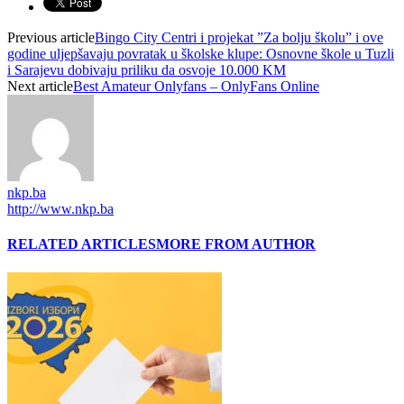
Previous article
Bingo City Centri i projekat ”Za bolju školu” i ove
godine uljepšavaju povratak u školske klupe: Osnovne škole u Tuzli
i Sarajevu dobivaju priliku da osvoje 10.000 KM
Next article
Best Amateur Onlyfans – OnlyFans Online
nkp.ba
http://www.nkp.ba
RELATED ARTICLES
MORE FROM AUTHOR