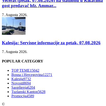
Večeras (petak, 07.08.2026) na stadionu u Kikačima
gost predavač hfz. Ammar...
7. Augusta 2026.
Kalesija: Servisne informacije za petak, 07.08.2026
7. Augusta 2026.
POPULAR CATEGORY
TOP TEME
15042
Bosna i Hercegovina
12271
Kalesija
9732
Novosti
8694
Saopštenja
6204
Tuzlanski Kanton
5628
Promocija
4589
©