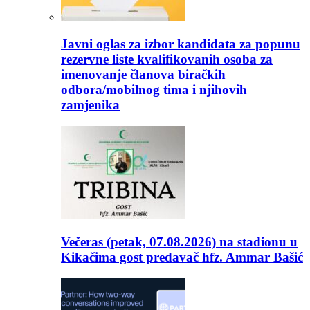
Javni oglas za izbor kandidata za popunu
rezervne liste kvalifikovanih osoba za
imenovanje članova biračkih
odbora/mobilnog tima i njihovih
zamjenika
Večeras (petak, 07.08.2026) na stadionu u
Kikačima gost predavač hfz. Ammar Bašić