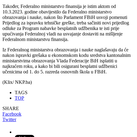
Također, Federalno ministarstvo finansija je istim aktom od
10.3.2023. godine obavijestilo da Federalno ministarstvo
obrazovanja i nauke, nakon što Parlament FBiH usvoji pomenuti
Prijedlog za ispravku tehničke greške, treba sačiniti novi prijedlog
odluke za Program nabavke besplatnih udžbenika te isti prije
upućivanja Federalnoj vladi na usvajanje dostaviti na mišljenje
Federalnom ministarstvu finansija.
Iz Federalnog ministarstva obrazovanja i nauke naglašavaju da će
nakon ispravki grešaka u ekonomskom kodu sredstva kantonalnim
ministarstvima obrazovanja Vlada Federacije BiH isplatiti u
najkraćem roku, a kako bi bili osigurani besplatni udžbenici
učenicima od 1. do 5. razreda osnovnih škola u FBiH.
(Klix/ NKP.ba)
TAGS
TOP
SHARE
Facebook
Twitter