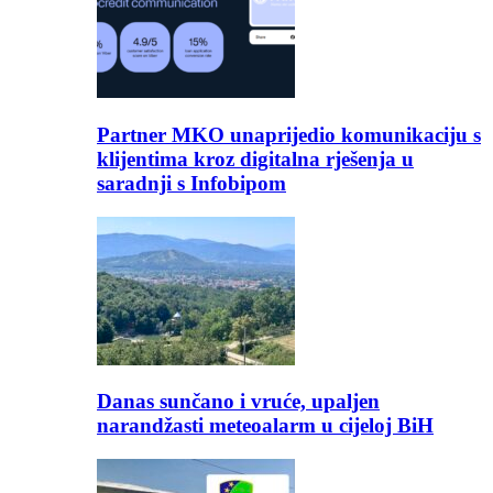
Partner MKO unaprijedio komunikaciju s
klijentima kroz digitalna rješenja u
saradnji s Infobipom
Danas sunčano i vruće, upaljen
narandžasti meteoalarm u cijeloj BiH