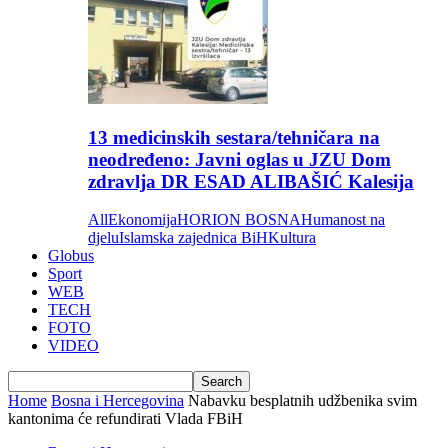
13 medicinskih sestara/tehničara na
neodređeno: Javni oglas u JZU Dom
zdravlja DR ESAD ALIBAŠIĆ Kalesija
All
Ekonomija
HORION BOSNA
Humanost na
djelu
Islamska zajednica BiH
Kultura
Globus
Sport
WEB
TECH
FOTO
VIDEO
Home
Bosna i Hercegovina
Nabavku besplatnih udžbenika svim
kantonima će refundirati Vlada FBiH