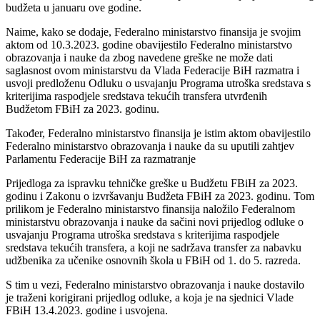
budžeta u januaru ove godine.
Naime, kako se dodaje, Federalno ministarstvo finansija je svojim
aktom od 10.3.2023. godine obavijestilo Federalno ministarstvo
obrazovanja i nauke da zbog navedene greške ne može dati
saglasnost ovom ministarstvu da Vlada Federacije BiH razmatra i
usvoji predloženu Odluku o usvajanju Programa utroška sredstava s
kriterijima raspodjele sredstava tekućih transfera utvrđenih
Budžetom FBiH za 2023. godinu.
Također, Federalno ministarstvo finansija je istim aktom obavijestilo
Federalno ministarstvo obrazovanja i nauke da su uputili zahtjev
Parlamentu Federacije BiH za razmatranje
Prijedloga za ispravku tehničke greške u Budžetu FBiH za 2023.
godinu i Zakonu o izvršavanju Budžeta FBiH za 2023. godinu. Tom
prilikom je Federalno ministarstvo finansija naložilo Federalnom
ministarstvu obrazovanja i nauke da sačini novi prijedlog odluke o
usvajanju Programa utroška sredstava s kriterijima raspodjele
sredstava tekućih transfera, a koji ne sadržava transfer za nabavku
udžbenika za učenike osnovnih škola u FBiH od 1. do 5. razreda.
S tim u vezi, Federalno ministarstvo obrazovanja i nauke dostavilo
je traženi korigirani prijedlog odluke, a koja je na sjednici Vlade
FBiH 13.4.2023. godine i usvojena.