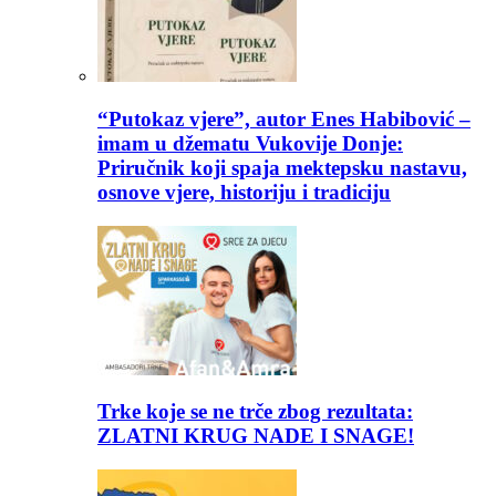
“Putokaz vjere”, autor Enes Habibović –
imam u džematu Vukovije Donje:
Priručnik koji spaja mektepsku nastavu,
osnove vjere, historiju i tradiciju
Trke koje se ne trče zbog rezultata:
ZLATNI KRUG NADE I SNAGE!