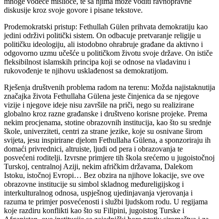
mnoge vodeće mislioce, te sa njima može voditi ravnopravne
diskusije kroz svoje govore i pisane tekstove.
Prodemokratski pristup: Fethullah Gülen prihvata demokratiju kao
jedini održivi politički sistem. On odbacuje pretvaranje religije u
političku ideologiju, ali istodobno ohrabruje građane da aktivno i
odgovorno uzmu učešće u političkom životu svoje države. On ističe
fleksibilnost islamskih principa koji se odnose na vladavinu i
rukovođenje te njihovu usklađenost sa demokratijom.
Rješenja društvenih problema radom na terenu: Možda najistaknutija
značajka života Fethullaha Gülena jeste činjenica da se njegove
vizije i njegove ideje nisu završile na priči, nego su realizirane
globalno kroz razne građanske i društveno korisne projeke. Prema
nekim procjenama, stotine obrazovnih institucija, kao što su srednje
škole, univerziteti, centri za strane jezike, koje su osnivane širom
svijeta, jesu inspirirane djelom Fethullaha Gülena, a sponzoriraju ih
domaći privrednici, altruiste, ljudi od pera i obrazovanja te
posvećeni roditelji. Izvrsne primjere tih škola srećemo u jugoistočnoj
Turskoj, centralnoj Aziji, nekim afričkim državama, Dalekom
Istoku, istočnoj Evropi… Bez obzira na njihove lokacije, sve ove
obrazovne institucije su simbol skladnog međureligijskog i
interkulturalnog odnosa, uspješnog ujedinjavanja vjerovanja i
razuma te primjer posvećenosti i službi ljudskom rodu. U regijama
koje razdiru konflikti kao što su Filipini, jugoistog Turske i