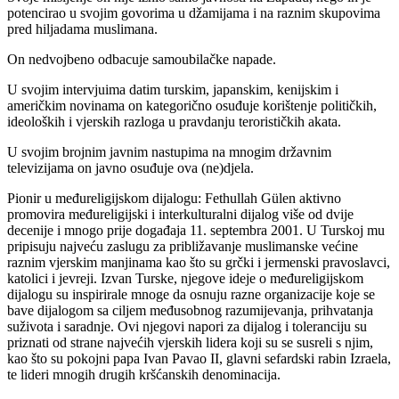
potencirao u svojim govorima u džamijama i na raznim skupovima
pred hiljadama muslimana.
On nedvojbeno odbacuje samoubilačke napade.
U svojim intervjuima datim turskim, japanskim, kenijskim i
američkim novinama on kategorično osuđuje korištenje političkih,
ideoloških i vjerskih razloga u pravdanju terorističkih akata.
U svojim brojnim javnim nastupima na mnogim državnim
televizijama on javno osuđuje ova (ne)djela.
Pionir u međureligijskom dijalogu: Fethullah Gülen aktivno
promovira međureligijski i interkulturalni dijalog više od dvije
decenije i mnogo prije događaja 11. septembra 2001. U Turskoj mu
pripisuju najveću zaslugu za približavanje muslimanske većine
raznim vjerskim manjinama kao što su grčki i jermenski pravoslavci,
katolici i jevreji. Izvan Turske, njegove ideje o međureligijskom
dijalogu su inspirirale mnoge da osnuju razne organizacije koje se
bave dijalogom sa ciljem međusobnog razumijevanja, prihvatanja
suživota i saradnje. Ovi njegovi napori za dijalog i toleranciju su
priznati od strane najvećih vjerskih lidera koji su se susreli s njim,
kao što su pokojni papa Ivan Pavao II, glavni sefardski rabin Izraela,
te lideri mnogih drugih kršćanskih denominacija.