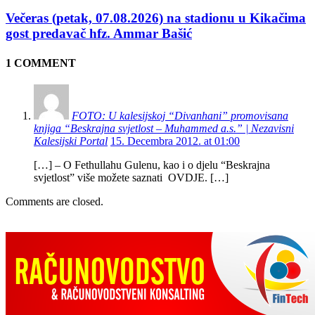
Večeras (petak, 07.08.2026) na stadionu u Kikačima
gost predavač hfz. Ammar Bašić
1 COMMENT
FOTO: U kalesijskoj “Divanhani” promovisana
knjiga “Beskrajna svjetlost – Muhammed a.s.” | Nezavisni
Kalesijski Portal
15. Decembra 2012. at 01:00
[…] – O Fethullahu Gulenu, kao i o djelu “Beskrajna
svjetlost” više možete saznati OVDJE. […]
Comments are closed.