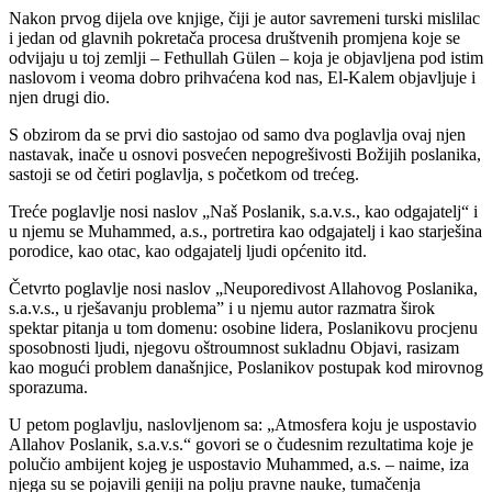
Nakon prvog dijela ove knjige, čiji je autor savremeni turski mislilac
i jedan od glavnih pokretača procesa društvenih promjena koje se
odvijaju u toj zemlji – Fethullah Gülen – koja je objavljena pod istim
naslovom i veoma dobro prihvaćena kod nas, El-Kalem objavljuje i
njen drugi dio.
S obzirom da se prvi dio sastojao od samo dva poglavlja ovaj njen
nastavak, inače u osnovi posvećen nepogrešivosti Božijih poslanika,
sastoji se od četiri poglavlja, s početkom od trećeg.
Treće poglavlje nosi naslov „Naš Poslanik, s.a.v.s., kao odgajatelj“ i
u njemu se Muhammed, a.s., portretira kao odgajatelj i kao starješina
porodice, kao otac, kao odgajatelj ljudi općenito itd.
Četvrto poglavlje nosi naslov „Neuporedivost Allahovog Poslanika,
s.a.v.s., u rješavanju problema” i u njemu autor razmatra širok
spektar pitanja u tom domenu: osobine lidera, Poslanikovu procjenu
sposobnosti ljudi, njegovu oštroumnost sukladnu Objavi, rasizam
kao mogući problem današnjice, Poslanikov postupak kod mirovnog
sporazuma.
U petom poglavlju, naslovljenom sa: „Atmosfera koju je uspostavio
Allahov Poslanik, s.a.v.s.“ govori se o čudesnim rezultatima koje je
polučio ambijent kojeg je uspostavio Muhammed, a.s. – naime, iza
njega su se pojavili geniji na polju pravne nauke, tumačenja