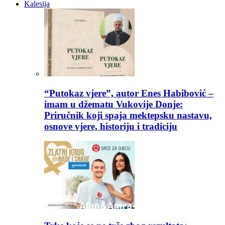
Kalesija
“Putokaz vjere”, autor Enes Habibović –
imam u džematu Vukovije Donje:
Priručnik koji spaja mektepsku nastavu,
osnove vjere, historiju i tradiciju