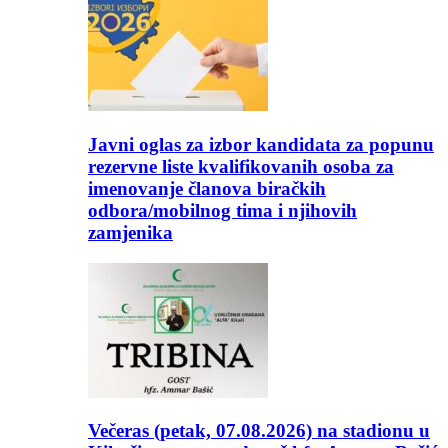
Javni oglas za izbor kandidata za popunu
rezervne liste kvalifikovanih osoba za
imenovanje članova biračkih
odbora/mobilnog tima i njihovih
zamjenika
Večeras (petak, 07.08.2026) na stadionu u