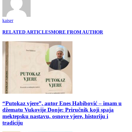
kaiser
RELATED ARTICLES
MORE FROM AUTHOR
“Putokaz vjere”, autor Enes Habibović – imam u
džematu Vukovije Donje: Priručnik koji spaja
mektepsku nastavu, osnove vjere, historiju i
tradiciju