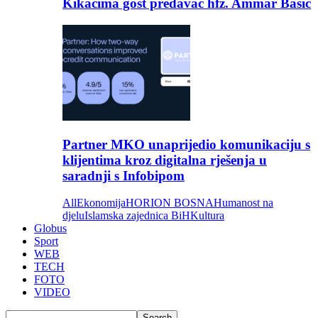
Kikačima gost predavač hfz. Ammar Bašić
Partner MKO unaprijedio komunikaciju s
klijentima kroz digitalna rješenja u
saradnji s Infobipom
All
Ekonomija
HORION BOSNA
Humanost na
djelu
Islamska zajednica BiH
Kultura
Globus
Sport
WEB
TECH
FOTO
VIDEO