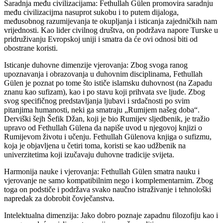
Saradnja među civilizacijama: Fethullah Gülen promovira saradnju
među civilizacijma nasuprot sukobu i to putem dijaloga,
međusobnog razumijevanja te okupljanja i isticanja zajedničkih nam
vrijednosti. Kao lider civilnog društva, on podržava napore Turske u
pridruživanju Evropskoj uniji i smatra da će ovi odnosi biti od
obostrane koristi.
Isticanje duhovne dimenzije vjerovanja: Zbog svoga ranog
upoznavanja i obrazovanja u duhovnim disciplinama, Fethullah
Gülen je poznat po tome što ističe islamsku duhovnost (na Zapadu
znanu kao sufizam), kao i po stavu koji prihvata sve ljude. Zbog
svog specifičnog predstavljanja ljubavi i srdačnosti po svim
pitanjima humanosti, neki ga smatraju „Rumijem našeg doba“.
Derviški šejh Šefik Džan, koji je bio Rumijev sljedbenik, je tražio
upravo od Fethullah Gülena da napiše uvod u njegovoj knjizi o
Rumijevom životu i učenju. Fethullah Gülenova knjiga o sufizmu,
koja je objavljena u četiri toma, koristi se kao udžbenik na
univerzitetima koji izučavaju duhovne tradicije svijeta.
Harmonija nauke i vjerovanja: Fethullah Gülen smatra nauku i
vjerovanje ne samo kompatibilnim nego i komplementarnim. Zbog
toga on podstiče i podržava svako naučno istraživanje i tehnološki
napredak za dobrobit čovječanstva.
Intelektualna dimenzija: Jako dobro poznaje zapadnu filozofiju kao i