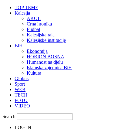
TOP TEME
Kalesija
AKOL
Crna hronika
Fudbal
Kalesijska raja
Kalesijske institucije
BiH
Ekonomija
HORION BOSNA
Humanost na djelu
Islamska zajednica BiH
Kultura
Globus
Sport
WEB
TECH
FOTO
VIDEO
Search
LOG IN