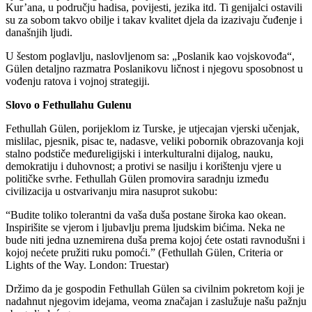
Kur’ana, u području hadisa, povijesti, jezika itd. Ti genijalci ostavili
su za sobom takvo obilje i takav kvalitet djela da izazivaju čuđenje i
današnjih ljudi.
U šestom poglavlju, naslovljenom sa: „Poslanik kao vojskovođa“,
Gülen detaljno razmatra Poslanikovu ličnost i njegovu sposobnost u
vođenju ratova i vojnoj strategiji.
Slovo o Fethullahu Gulenu
Fethullah Gülen, porijeklom iz Turske, je utjecajan vjerski učenjak,
mislilac, pjesnik, pisac te, nadasve, veliki pobornik obrazovanja koji
stalno podstiče međureligijski i interkulturalni dijalog, nauku,
demokratiju i duhovnost; a protivi se nasilju i korištenju vjere u
političke svrhe. Fethullah Gülen promovira saradnju između
civilizacija u ostvarivanju mira nasuprot sukobu:
“Budite toliko tolerantni da vaša duša postane široka kao okean.
Inspirišite se vjerom i ljubavlju prema ljudskim bićima. Neka ne
bude niti jedna uznemirena duša prema kojoj ćete ostati ravnodušni i
kojoj nećete pružiti ruku pomoći.” (Fethullah Gülen, Criteria or
Lights of the Way. London: Truestar)
Držimo da je gospodin Fethullah Gülen sa civilnim pokretom koji je
nadahnut njegovim idejama, veoma značajan i zaslužuje našu pažnju