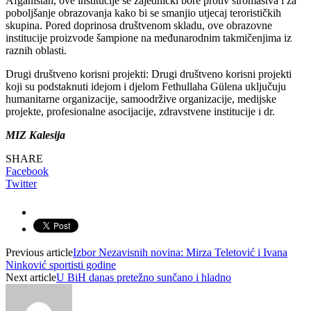
Afganistan, ove institucije se zajednički bore protiv siromaštva i za
poboljšanje obrazovanja kako bi se smanjio utjecaj terorističkih
skupina. Pored doprinosa društvenom skladu, ove obrazovne
institucije proizvode šampione na međunarodnim takmičenjima iz
raznih oblasti.
Drugi društveno korisni projekti: Drugi društveno korisni projekti
koji su podstaknuti idejom i djelom Fethullaha Gülena uključuju
humanitarne organizacije, samoodržive organizacije, medijske
projekte, profesionalne asocijacije, zdravstvene institucije i dr.
MIZ Kalesija
SHARE
Facebook
Twitter
Previous article
Izbor Nezavisnih novina: Mirza Teletović i Ivana
Ninković sportisti godine
Next article
U BiH danas pretežno sunčano i hladno