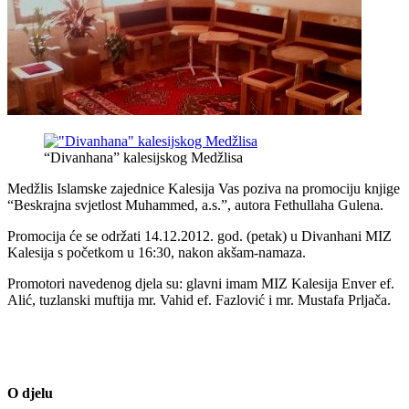
“Divanhana” kalesijskog Medžlisa
Medžlis Islamske zajednice Kalesija Vas poziva na promociju knjige
“Beskrajna svjetlost Muhammed, a.s.”, autora Fethullaha Gulena.
Promocija će se održati 14.12.2012. god. (petak) u Divanhani MIZ
Kalesija s početkom u 16:30, nakon akšam-namaza.
Promotori navedenog djela su: glavni imam MIZ Kalesija Enver ef.
Alić, tuzlanski muftija mr. Vahid ef. Fazlović i mr. Mustafa Prljača.
O djelu