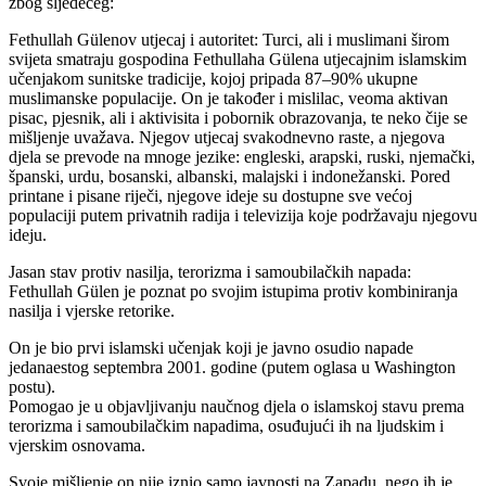
zbog sljedećeg:
Fethullah Gülenov utjecaj i autoritet: Turci, ali i muslimani širom
svijeta smatraju gospodina Fethullaha Gülena utjecajnim islamskim
učenjakom sunitske tradicije, kojoj pripada 87–90% ukupne
muslimanske populacije. On je također i mislilac, veoma aktivan
pisac, pjesnik, ali i aktivisita i pobornik obrazovanja, te neko čije se
mišljenje uvažava. Njegov utjecaj svakodnevno raste, a njegova
djela se prevode na mnoge jezike: engleski, arapski, ruski, njemački,
španski, urdu, bosanski, albanski, malajski i indonežanski. Pored
printane i pisane riječi, njegove ideje su dostupne sve većoj
populaciji putem privatnih radija i televizija koje podržavaju njegovu
ideju.
Jasan stav protiv nasilja, terorizma i samoubilačkih napada:
Fethullah Gülen je poznat po svojim istupima protiv kombiniranja
nasilja i vjerske retorike.
On je bio prvi islamski učenjak koji je javno osudio napade
jedanaestog septembra 2001. godine (putem oglasa u Washington
postu).
Pomogao je u objavljivanju naučnog djela o islamskoj stavu prema
terorizma i samoubilačkim napadima, osuđujući ih na ljudskim i
vjerskim osnovama.
Svoje mišljenje on nije iznio samo javnosti na Zapadu, nego ih je