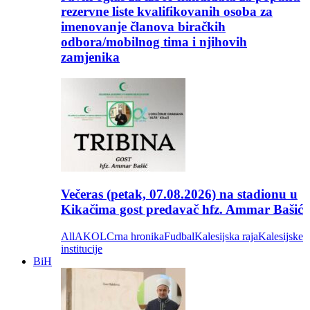
rezervne liste kvalifikovanih osoba za
imenovanje članova biračkih
odbora/mobilnog tima i njihovih
zamjenika
Večeras (petak, 07.08.2026) na stadionu u
Kikačima gost predavač hfz. Ammar Bašić
All
AKOL
Crna hronika
Fudbal
Kalesijska raja
Kalesijske
institucije
BiH