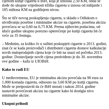
cijenom kutije cigareta u BiH, koja je iznosila 2,50 KM, onda se
dođe do ukupne vrijednosti tržišta cigareta u iznosu od milijarde i
185 miliona KM na godišnjem nivou.
Što se tiče novog poskupljenja cigareta, u skladu s Odlukom o
utvrđivanju posebne i minimalne akcize na cigarete, posebna akciza
povećava se sa 0,60 na 0,75 KM. Prema njihovim podacima, od
iduće godine ukupno porezno opterećenje po kutiji cigareta bit će
veće za 35 feninga.
– Međutim, za koliko će u suštini poskupjeti cigarete u 2013. godini,
znat će se kada proizvođači i distributeri cigareta dostave kalkulacije
novih maloprodajnih cijena koje će biti na snazi od početka 2013.
godine. Dostavljanje novih cijena predviđeno je do 30. novembra
ove godine – kažu iz UIOBiH.
Kako to radi EU
U međuvremenu, EU je minimalnu akcizu povećala na 90 eura za
1.000 komada cigareta, odnosno na 3,60 KM po kutiji cigareta.
Može se pretpostaviti da će BiH morati i nakon 2014. godine
nastaviti povećavati akcizu na cigarete kako bi dostigla nivo
minimalne akcize.
Ukupni prihodi