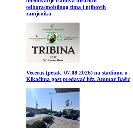
imenovanje članova biračkih
odbora/mobilnog tima i njihovih
zamjenika
Večeras (petak, 07.08.2026) na stadionu u
Kikačima gost predavač hfz. Ammar Bašić