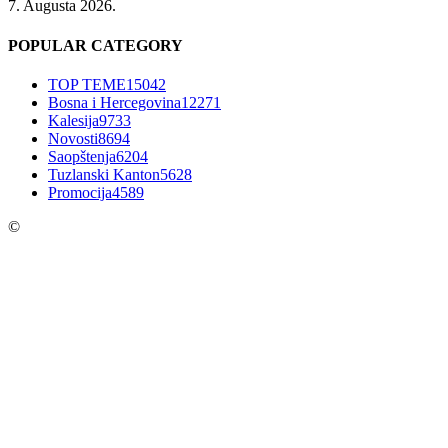
7. Augusta 2026.
POPULAR CATEGORY
TOP TEME
15042
Bosna i Hercegovina
12271
Kalesija
9733
Novosti
8694
Saopštenja
6204
Tuzlanski Kanton
5628
Promocija
4589
©