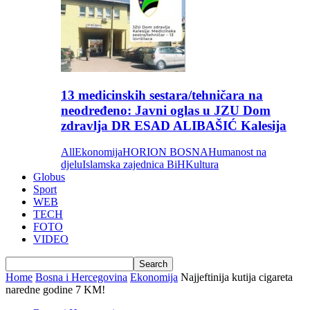
13 medicinskih sestara/tehničara na
neodređeno: Javni oglas u JZU Dom
zdravlja DR ESAD ALIBAŠIĆ Kalesija
All
Ekonomija
HORION BOSNA
Humanost na
djelu
Islamska zajednica BiH
Kultura
Globus
Sport
WEB
TECH
FOTO
VIDEO
Home
Bosna i Hercegovina
Ekonomija
Najjeftinija kutija cigareta
naredne godine 7 KM!