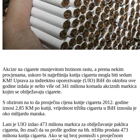
Akcize na cigarete munjevitom brzinom rastu, a prema nekim
procjenama, uskoro bi najjeftinija kutija cigareta mogla biti sedam
KM! Uprava za indirektno oporezivanje (UIO) BiH do oktobra ove
godine izdala je nešto više od 341 miliona komada akciznih markica
kojim se obilježavaju cigarete.
S obzirom na to da prosječna cijena kutije cigareta 2012. godine
iznosi 2,85 KM po kutiji, vrijednost tržišta cigareta u BiH iznosila je
oko milijardu maraka.
Lani je UIO izdao 473 miliona markica za obilježavanje paklica
cigareta, što znači da su prošle godine na bh. tržištu prodata 473
miliona kutija cigareta. Ako se taj broj pomnoži s prosječnom