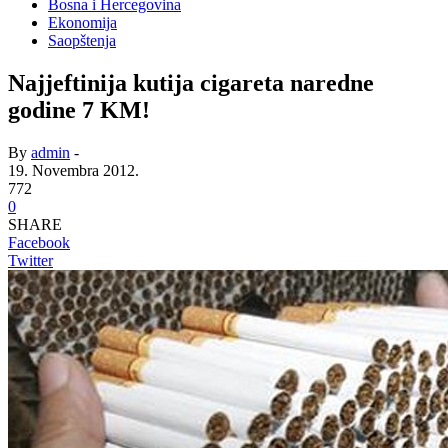
Bosna i Hercegovina
Ekonomija
Saopštenja
Najjeftinija kutija cigareta naredne
godine 7 KM!
By
admin
-
19. Novembra 2012.
772
0
SHARE
Facebook
Twitter