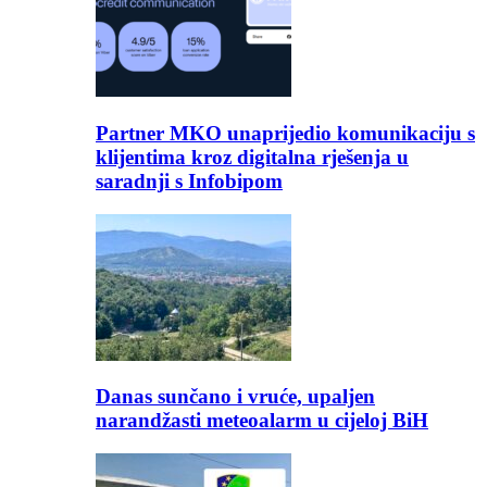
Partner MKO unaprijedio komunikaciju s
klijentima kroz digitalna rješenja u
saradnji s Infobipom
Danas sunčano i vruće, upaljen
narandžasti meteoalarm u cijeloj BiH