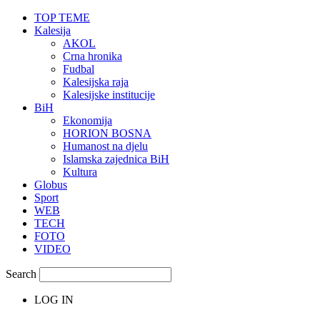
TOP TEME
Kalesija
AKOL
Crna hronika
Fudbal
Kalesijska raja
Kalesijske institucije
BiH
Ekonomija
HORION BOSNA
Humanost na djelu
Islamska zajednica BiH
Kultura
Globus
Sport
WEB
TECH
FOTO
VIDEO
Search
LOG IN