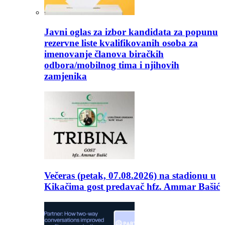
Javni oglas za izbor kandidata za popunu
rezervne liste kvalifikovanih osoba za
imenovanje članova biračkih
odbora/mobilnog tima i njihovih
zamjenika
Večeras (petak, 07.08.2026) na stadionu u
Kikačima gost predavač hfz. Ammar Bašić