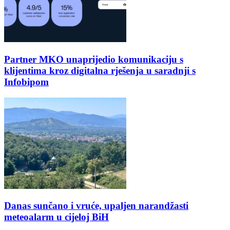
Partner MKO unaprijedio komunikaciju s
klijentima kroz digitalna rješenja u saradnji s
Infobipom
Danas sunčano i vruće, upaljen narandžasti
meteoalarm u cijeloj BiH